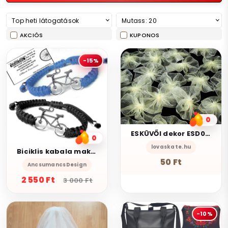
Top heti látogatások
Mutass: 20
AKCIÓS
KUPONOS
-15%
0
ESKÜVŐI dekor ESD03 - 60x40mm-es organza masni - több színben
0
lovaskate.hu
Biciklis kabala makramé páros karkötő szett fekete Jeans-kék
50 Ft
AncsumancsDesign
2 550 Ft
3 000 Ft
-10%