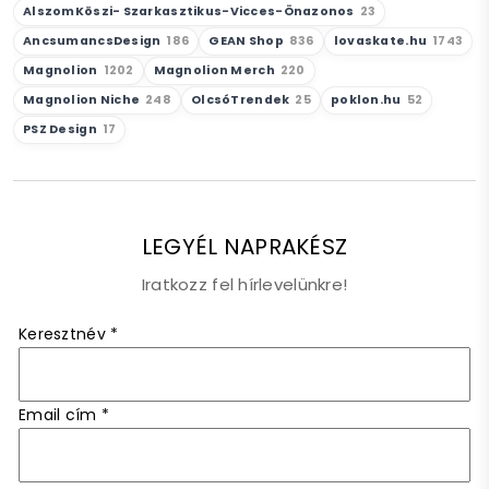
AlszomKöszi- Szarkasztikus-Vicces-Önazonos
23
AncsumancsDesign
186
GEAN Shop
836
lovaskate.hu
1743
Magnolion
1202
Magnolion Merch
220
Magnolion Niche
248
OlcsóTrendek
25
poklon.hu
52
PSZ Design
17
LEGYÉL NAPRAKÉSZ
Iratkozz fel hírlevelünkre!
Keresztnév
*
Email cím
*