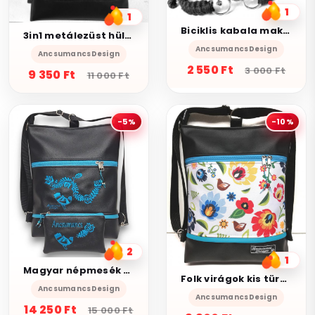
1
1
Biciklis kabala makramé páros karkötő szett fekete napsárga
3in1 metálezüst hüllőmintás női hátizsák oldaltáska
AncsumancsDesign
AncsumancsDesign
2 550 Ft
3 000 Ft
9 350 Ft
11 000 Ft
-5%
-10%
2
1
Magyar népmesék Hímzett 3in1 hátizsák univerzális táska névreszóló pénztárcával Fekete-türkíz
Folk virágok kis türkizzel 3in1 női hátizsák univerzális táska
AncsumancsDesign
AncsumancsDesign
14 250 Ft
15 000 Ft