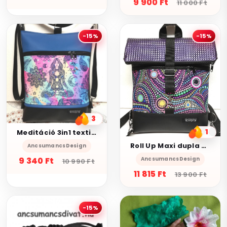
9 900 Ft
11 000 Ft
-15%
-15%
3
1
Meditáció 3in1 textilbőr hátizsák oldaltáska fekete-kék
Roll Up Maxi dupla pántos hátizsák sok zsebbel - Fekete lilával és spirálbuborékokkal
AncsumancsDesign
9 340 Ft
AncsumancsDesign
10 990 Ft
11 815 Ft
13 900 Ft
-15%