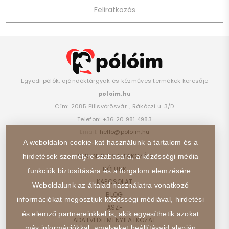
Egyedi pólók, ajándéktárgyak és kézműves termékek keresője
poloim.hu
Cím:
2085
Pilisvörösvár
,
Rákóczi u. 3/D
Telefon:
+36 20 981 4983
Email:
hello@poloim.hu
A weboldalon cookie-kat használunk a tartalom és a
PARTNER CSATLAKOZÁS
hirdetések személyre szabására, a közösségi média
RÓLUNK
funkciók biztosítására és a forgalom elemzésére.
KAPCSOLAT
Weboldalunk az általad használatra vonatkozó
BLOG
információkat megosztjuk közösségi médiával, hirdetési
ÁSZF
és elemző partnereinkkel is, akik egyesíthetik azokat
ADATVÉDELMI NYILATKOZAT
más információkkal, amelyeket beállításaid alapján