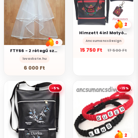
2
Hímzett 4in1 Matyó virágos szett Hungarian Folkart28 táska-neves pénztárcával-kulcstartó
AncsumancsDesign
0
15 750 Ft
17 500 Ft
FTY66 - 2 rétegű szatén szélű Hófehér MINI menyasszonyi fátyol 30-50x100cm
lovaskate.hu
6 000 Ft
-5%
-15%
2