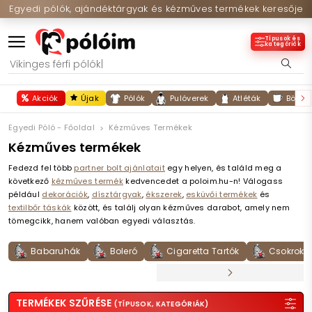
Egyedi pólók, ajándéktárgyak és kézműves termékek keresője
Típusok és
kategóriák
Akciók
Újak
Pólók
Pulóverek
Atléták
Bögré
Egyedi Póló - Főoldal
Kézműves Termékek
Kézműves termékek
Fedezd fel több
partner bolt ajánlatait
egy helyen, és találd meg a
következő
kézműves termék
kedvencedet a poloim.hu-n! Válogass
például
dekorációk
,
dísztárgyak
,
ékszerek
,
esküvői termékek
és
textilbőr táskák
között, és találj olyan kézműves darabot, amely nem
tömegcikk, hanem valóban egyedi választás.
Babaruhák
Boleró
Cigaretta Tartók
Csokrok
TERMÉKEK SZŰRÉSE
(TÍPUSOK, KATEGÓRIÁK)