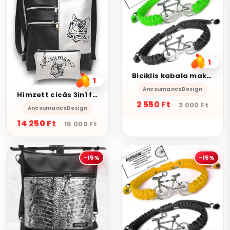
1
Biciklis kabala makramé páros karkötő szett fekete neonzöld
1
AncsumancsDesign
Hímzett cicás 3in1 felemás designer hátizsák univerzális táska neves pénztárcával fekete-ezüst
2 550 Ft
3 000 Ft
AncsumancsDesign
14 250 Ft
15 000 Ft
-15%
-15%