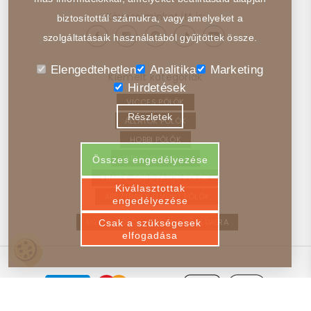
Kövess minket itt is:
biztosítottál számukra, vagy amelyeket a
szolgáltatásaik használatából gyűjtöttek össze.
Elengedtehetlen
Analitika
Marketing
Kiemelt kategóriák
Hirdetések
VICCES PÓLÓK
Részletek
ÁLLATOK PÓLÓK
HOBBI PÓLÓK
JÁRMŰVEK PÓLÓK
Összes engedélyezése
FILMEK, SOROZATOK PÓLÓK
Kiválasztottak
ABSZTRAKT, ELVONT PÓLÓK
engedélyezése
EGYEDI PÓLÓ – VISSZA A FŐOLDALRA
Csak a szükségesek
elfogadása