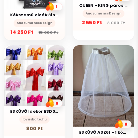
QUEEN - KING páros kabala makramé karkötő szett piros fekete
1
AncsumancsDesign
Kékszemű cicák 3in1 női hátizsák oldaltáska neves pénztárcával
2 550 Ft
3 000 Ft
AncsumancsDesign
14 250 Ft
15 000 Ft
0
ESKÜVŐI dekor ESD01 – Szatén székmasni - választható szín
lovaskate.hu
0
800 Ft
ESKÜVŐ ASZ61 - 1 körös fehér gyerek alsószoknya abroncs lépéskönnyítő