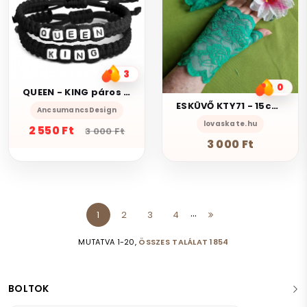
3
0
QUEEN - KING páros kabala makramé karkötő szett fekete
ESKÜVŐ KTY71 - 15cm-es egy ujjas fűzöld színű csipke kesztyű
AncsumancsDesign
lovaskate.hu
2 550 Ft
3 000 Ft
3 000 Ft
...
1
2
3
4
MUTATVA 1-20,
ÖSSZES TALÁLAT 1854
BOLTOK