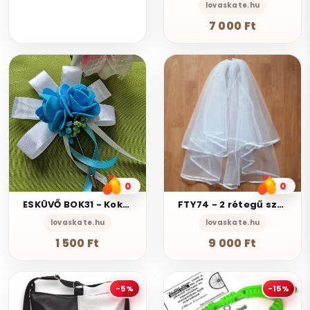
lovaskate.hu
7 000 Ft
0
0
ESKÜVŐ BOK31 - Kokárda típusú kitűző bokréta hab rózsákkal
FTY74 - 2 rétegű szatén szélű Hófehér menyasszonyi fátyol 50-70x150cm
lovaskate.hu
lovaskate.hu
1 500 Ft
9 000 Ft
-5%
-15%