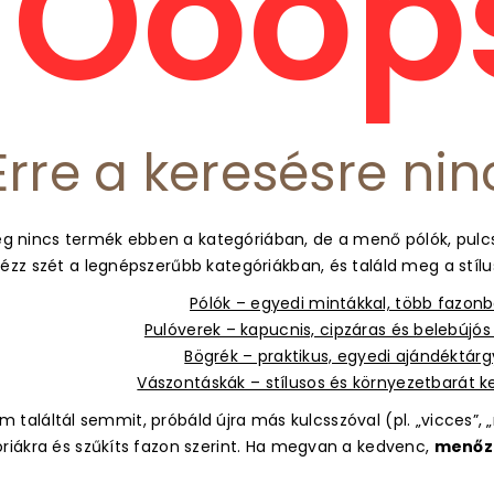
Ooops
Erre a keresésre nin
g nincs termék ebben a kategóriában, de a menő pólók, pulcs
ézz szét a legnépszerűbb kategóriákban, és találd meg a stíl
Pólók – egyedi mintákkal, több fazon
Pulóverek – kapucnis, cipzáras és belebújó
Bögrék – praktikus, egyedi ajándéktár
Vászontáskák – stílusos és környezetbarát 
 találtál semmit, próbáld újra más kulcsszóval (pl. „vicces”, „m
óriákra és szűkíts fazon szerint. Ha megvan a kedvenc,
menőz