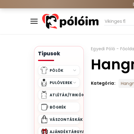
Egyedi Póló - Főolda
Típusok
Hang
PÓLÓK
PULÓVEREK
Kategória:
Hang
ATLÉTÁK/TRIKÓK
BÖGRÉK
VÁSZONTÁSKÁK
AJÁNDÉKTÁRGYAK