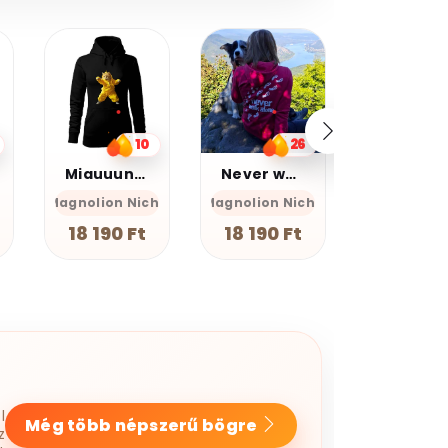
20%
kedvezmé
Kupomkó
Nap20
26
13
Never walk alone
Graffiti oroszlán v17
Farkas
he
Magnolion Niche
Magnolion
GEAN Sh
18 190 Ft
12 990 Ft
7 990 F
l
Még több népszerű bögre
z