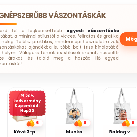
EGNÉPSZERŰBB VÁSZONTÁSKÁK
dezd fel a legkeresettebb
egyedi vászontáska
tákat, a minimal stílustól a vicces, feliratos és grafikai
Még
ájnokig. Találsz praktikus, mindennapi használatra való
zontáskákat ajándékba is, több bolt friss kínálatából
 helyen. Válogass témák és stílusok szerint, hasonlíts
ze árakat, és találd meg a hozzád illő egyedi
zontáskát!
20%
kedvezmény
Kupomkód:
Nap20
9
9
7
Munka
Boldog vagyok
Legjobb barátnő