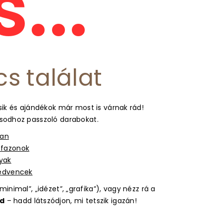
...
cs találat
ik és ajándékok már most is várnak rád!
usodhoz passzoló darabokat.
ban
s fazonok
gyak
kedvencek
inimal”, „idézet”, „grafika”), vagy nézz rá a
d
– hadd látszódjon, mi tetszik igazán!