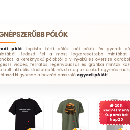
EGNÉPSZERŰBB PÓLÓK
yedi póló
toplista férfi pólók, női pólók és gyerek pó
álatából: fedezd fel a most legkeresettebb mintákat
onokat, a kereknyakú pólóktól a V-nyakú és oversize darabok
géssz vicces, feliratos, legénybúcsús és grafikai minták köz
b bolt aktuális kínálatából, nézd meg az árakat egymás melle
válaszd ki gyorsan a hozzád passzoló
egyedi pólót
!
20%
kedvezmény
Kupomkód:
Nap20