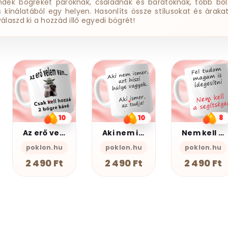
ndék bögréket pároknak, családnak és barátoknak, több bol
ss kínálatából egy helyen. Hasonlíts össze stílusokat és árakat
válaszd ki a hozzád illő egyedi bögrét!
12
Baglyos bögre
10
8
PSZ Design
Aki nem ismer Bögre
Nem kell a segítsé - Bögre
2 490 Ft
poklon.hu
poklon.hu
2 490 Ft
2 490 Ft