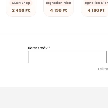
Magnolion Niche
Magnolion Niche
GEAN Shop
4 190 Ft
4 190 Ft
2 490 Ft
Keresztnév
*