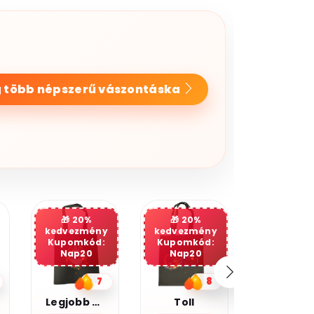
 több népszerű vászontáska
20%
kedvezmény
Kupomkód:
Nap20
8
5
Toll
Kocka cica