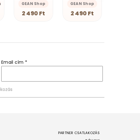
GEAN Shop
Magnolion Merch
Magnolion M
2 490 Ft
4 190 Ft
4 190 F
Email cím
*
PARTNER CSATLAKOZÁS