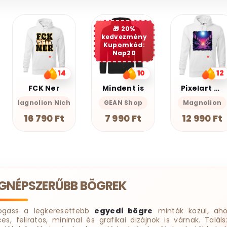
20%
kedvezmény
Kupomkód:
Nap20
10
12
10
Mindent is
Pixelart bakelit az űrben v3
Miauuunkácsy a ninja
GEAN Shop
Magnolion
Magnolion Nic
7 990 Ft
12 990 Ft
18 190 Ft
EGNÉPSZERŰBB BÖGREK
ogass a legkeresettebb
egyedi bögre
minták közül, aho
ces, feliratos, minimal és grafikai dizájnok is várnak. Találs