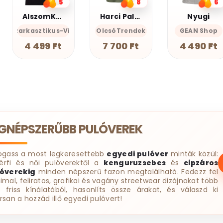
8
6
3
Harci Palacsinta - Grafikus Unisex Póló
Nyugi
AlszomKöszi póló - Csak a gyász meg a szenvedés
cces-Önazonos
OlcsóTrendek
GEAN Shop
AlszomKöszi- Szarkasztikus-
AlszomK
7 700 Ft
4 490 Ft
4 499 Ft
EGNÉPSZERŰBB PULÓVEREK
ogass a most legkeresettebb
egyedi pulóver
minták közül:
érfi és női pulóverektől a
kenguruzsebes
és
cipzáros
óverekig
minden népszerű fazon megtalálható. Fedezz fel
imal, feliratos, grafikai és vagány streetwear dizájnokat több
t friss kínálatából, hasonlíts össze árakat, és válaszd ki
rsan a hozzád illő egyedi pulóvert!