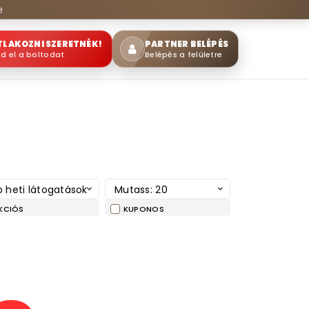
e
TLAKOZNI SZERETNÉK!
PARTNER BELÉPÉS
sd el a boltodat
Belépés a felületre
 heti látogatások
Mutass: 20
KCIÓS
KUPONOS