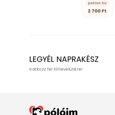
s-Önazonos
GEAN Shop
poklon.hu
GEAN Shop
2 490 Ft
2 700 Ft
2 490 Ft
LEGYÉL NAPRAKÉSZ
Iratkozz fel hírlevelünkre!