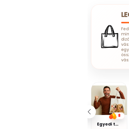
Szerelő
Szövegíró
L
Tanár
Tanuló
Targoncás
Taxis
Technikus
Fe
min
Tetováló
Titkárnő
diz
Tolmács
vás
egy
Traktoros
Tűzoltó
öss
Ügyfélszolgálatos
vás
Ügyvéd
Vállalkozó
Varrónő
Vasutas
Védőnő
20%
20%
Vegyészmérnök
kedvezmény
kedvezmény
Vezető
Világosító
Kupomkód:
Kupomkód:
Nap20
Nap20
Villamosmérnök
Villanyszerelő
10
8
6
Vízvezeték Szerelő
Kávé 2-pamut zsebes juta midi bevásárlótáska
Egyedi táska
Kávé 3-pamut zsebes juta midi bevásárlótáska
Zenész