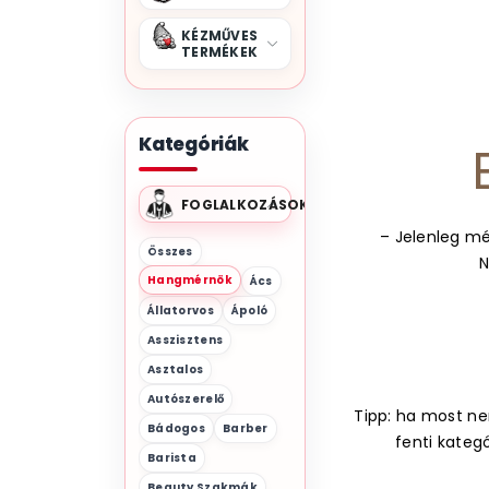
KÉZMŰVES
TERMÉKEK
Kategóriák
FOGLALKOZÁSOK
– Jelenleg mé
Összes
N
Hangmérnök
Ács
Állatorvos
Ápoló
Asszisztens
Asztalos
Autószerelő
Tipp: ha most nem
Bádogos
Barber
fenti kateg
Barista
Beauty Szakmák