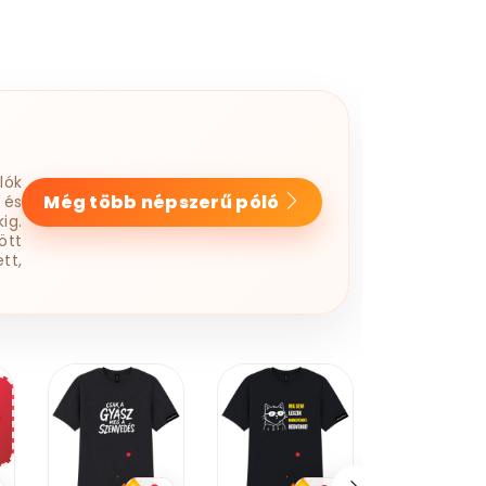
lók
Még több népszerű póló
 és
ig.
ött
tt,