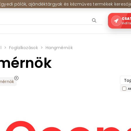
Egyedi pólók, ajándéktárgyak és kézműves termékek keresőj
CSA
Indít
l
Foglalkozások
Hangmérnök
mérnök
Top
mérnök
A