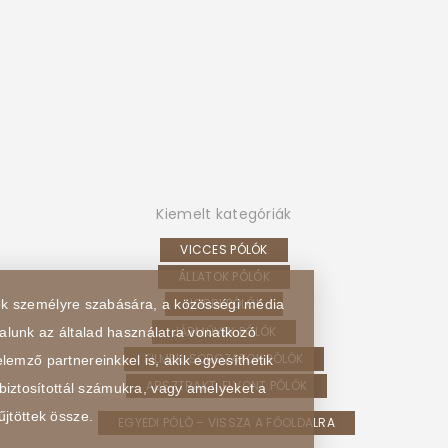
Kiemelt kategóriák
VICCES PÓLÓK
ÁLLATOK PÓLÓK
HOBBI PÓLÓK
sek személyre szabására, a közösségi média
JÁRMŰVEK PÓLÓK
alunk az általad használatra vonatkozó
FILMEK, SOROZATOK PÓLÓK
lemző partnereinkkel is, akik egyesíthetik
ABSZTRAKT, ELVONT PÓLÓK
biztosítottál számukra, vagy amelyeket a
űjtöttek össze.
EGYEDI PÓLÓ – VISSZA A FŐOLDALRA