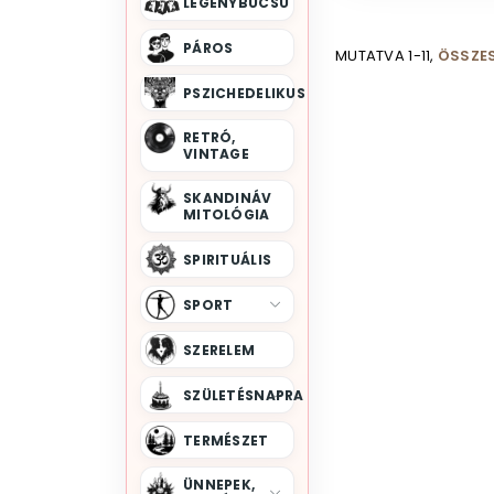
LEGÉNYBÚCSÚ
PÁROS
MUTATVA 1-11,
ÖSSZES
PSZICHEDELIKUS
RETRÓ,
VINTAGE
SKANDINÁV
MITOLÓGIA
SPIRITUÁLIS
SPORT
SZERELEM
SZÜLETÉSNAPRA
TERMÉSZET
ÜNNEPEK,