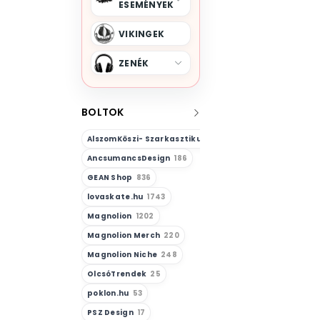
ESEMÉNYEK
VIKINGEK
ZENÉK
BOLTOK
AlszomKöszi- Szarkasztikus-Vicces-Önazonos
23
AncsumancsDesign
186
GEAN Shop
836
lovaskate.hu
1743
Magnolion
1202
Magnolion Merch
220
Magnolion Niche
248
OlcsóTrendek
25
poklon.hu
53
PSZ Design
17