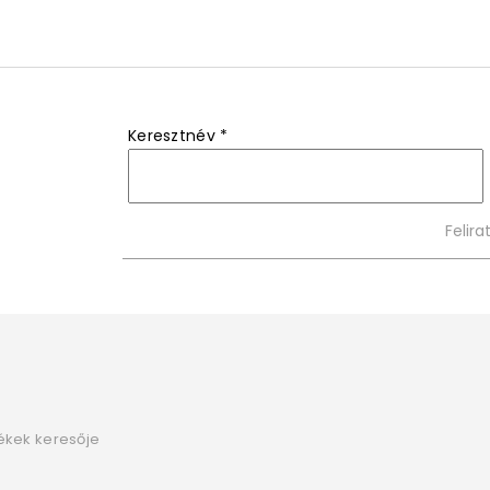
Keresztnév
*
ékek keresője