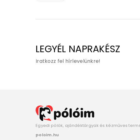
LEGYÉL NAPRAKÉSZ
Iratkozz fel hírlevelünkre!
Egyedi pólók, ajándéktárgyak és kézműves term
poloim.hu