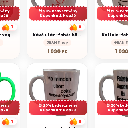
mény
20% kedvezmény
20% ke
ap20
Kuponkód: Nap20
Kuponkód
1
0
Köszönöm hogy vagy nekem
Kávé után-fehér bögre
Koffein-fe
p
GEAN Shop
GEAN 
1 990 Ft
1 990
mény
20% kedvezmény
20% ke
ap20
Kuponkód: Nap20
Kuponkód
1
0