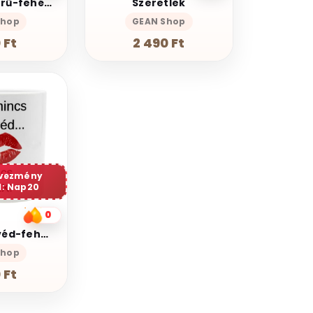
Fekete keserű-fehér bögre
Szeretlek
Shop
GEAN Shop
 Ft
2 490 Ft
dvezmény
: Nap20
0
Ha nincs kávéd-fehér bögre
Shop
 Ft