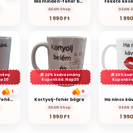
Ma minden-fehér bögre
p
GEAN Shop
GEAN 
1 990 Ft
1 990
mény
20% kedvezmény
20% ke
ap20
Kuponkód: Nap20
Kuponkód
1
0
Először a kávé-fehér bögre
Kortyolj-fehér bögre
p
GEAN Shop
GEAN 
1 990 Ft
1 990