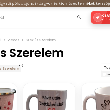
Egyedi pólók, ajándéktárgyak és kézműves termékek keresőj
CSA
Indít
l
Vicces
Szex És Szerelem
És Szerelem
Top
És Szerelem
A