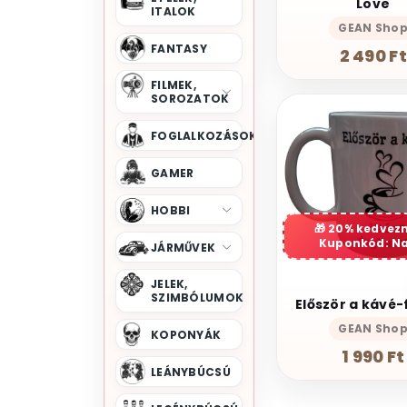
Love
ITALOK
GEAN Sho
FANTASY
2 490 Ft
FILMEK,
SOROZATOK
FOGLALKOZÁSOK
GAMER
HOBBI
20% kedvez
Kuponkód: N
JÁRMŰVEK
JELEK,
SZIMBÓLUMOK
GEAN Sho
KOPONYÁK
1 990 Ft
LEÁNYBÚCSÚ