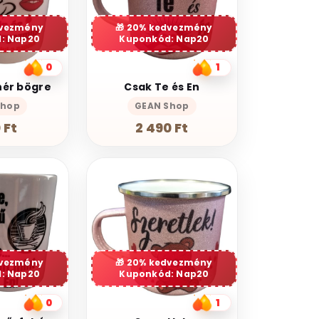
dvezmény
20% kedvezmény
: Nap20
Kuponkód: Nap20
0
1
hér bögre
Csak Te és En
Shop
GEAN Shop
 Ft
2 490 Ft
dvezmény
20% kedvezmény
: Nap20
Kuponkód: Nap20
0
1