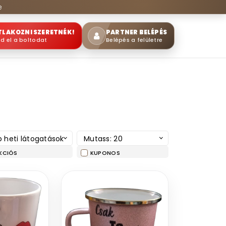
e
TLAKOZNI SZERETNÉK!
PARTNER BELÉPÉS
sd el a boltodat
Belépés a felületre
 heti látogatások
Mutass: 20
KCIÓS
KUPONOS