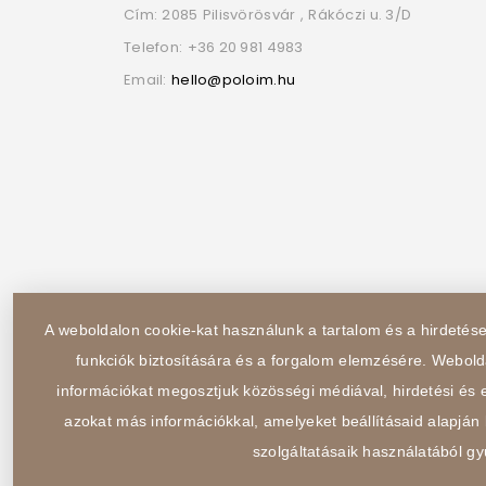
Cím:
2085
Pilisvörösvár
,
Rákóczi u. 3/D
Telefon:
+36 20 981 4983
Email:
hello@poloim.hu
A weboldalon cookie-kat használunk a tartalom és a hirdeté
funkciók biztosítására és a forgalom elemzésére. Webold
információkat megosztjuk közösségi médiával, hirdetési és e
azokat más információkkal, amelyeket beállításaid alapján 
szolgáltatásaik használatából gy