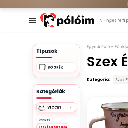
Egyedi Póló - Főolda
Típusok
Szex 
BÖGRÉK
Kategória:
Szex 
Kategóriák
VICCES
Összes
Szex És Szerelem