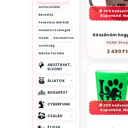
Antiszociális
20% kedvez
Beszólás
Kuponkód: N
Fonetikus Márkák
Humoros Szövegek
Iskola
Koronavírus
GEAN Sho
Lustaság
2 490 Ft
Márka Paródia
Mémek
ABSZTRAKT,
Motivációs
ELVONT
Munkahelyi
ÁLLATOK
Péntek
Szarkazmus
BUDAPEST
Szólás-Mondás
CYBERPUNK
20% kedvez
Vicces Szöveg
Kuponkód: N
CSALÁD
ÉTELEK,