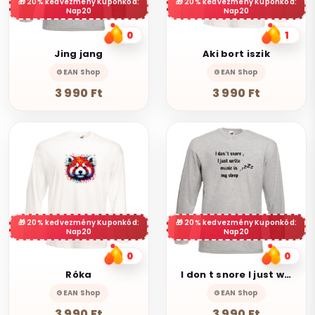
20% kedvezmény Kuponkód:
20% kedvezmény Kuponkód:
Nap20
Nap20
0
1
Jing jang
Aki bort iszik
GEAN Shop
GEAN Shop
3 990 Ft
3 990 Ft
20% kedvezmény Kuponkód:
20% kedvezmény Kuponkód:
Nap20
Nap20
0
0
Róka
I don t snore I just write music in my sleep
GEAN Shop
GEAN Shop
3 990 Ft
3 990 Ft