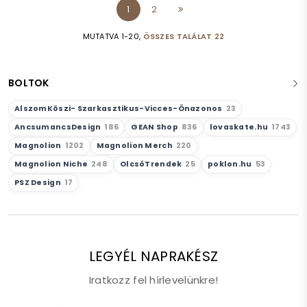
1
2
MUTATVA 1-20,
ÖSSZES TALÁLAT 22
BOLTOK
AlszomKöszi- Szarkasztikus-Vicces-Önazonos
23
AncsumancsDesign
186
GEAN Shop
836
lovaskate.hu
1743
Magnolion
1202
Magnolion Merch
220
Magnolion Niche
248
OlcsóTrendek
25
poklon.hu
53
PSZ Design
17
LEGYÉL NAPRAKÉSZ
Iratkozz fel hírlevelünkre!