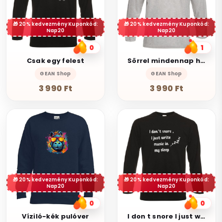
20% kedvezmény Kuponkód:
20% kedvezmény Kuponkód:
Nap20
Nap20
0
1
Csak egy felest
Sörrel mindennap hétvége
GEAN Shop
GEAN Shop
3 990 Ft
3 990 Ft
20% kedvezmény Kuponkód:
20% kedvezmény Kuponkód:
Nap20
Nap20
0
0
Víziló-kék pulóver
I don t snore I just write music in my sleep