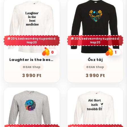
20% kedvezmény Kuponkód:
20% kedvezmény Kuponkód:
Nap20
Nap20
0
1
Laughter is the best medicine
Ősz táj
GEAN Shop
GEAN Shop
3 990 Ft
3 990 Ft