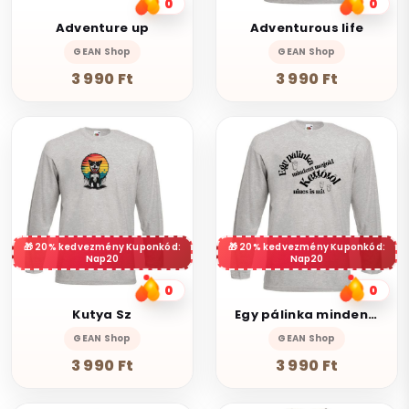
0
0
Adventure up
Adventurous life
GEAN Shop
GEAN Shop
3 990 Ft
3 990 Ft
20% kedvezmény Kuponkód:
20% kedvezmény Kuponkód:
Nap20
Nap20
0
0
Kutya Sz
Egy pálinka mindent megold
GEAN Shop
GEAN Shop
3 990 Ft
3 990 Ft