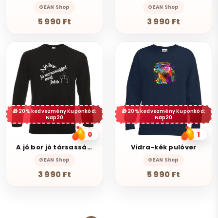
GEAN Shop
GEAN Shop
5 990 Ft
3 990 Ft
20% kedvezmény Kuponkód:
20% kedvezmény Kuponkód:
Nap20
Nap20
0
1
A jó bor jó társassággal
Vidra-kék pulóver
GEAN Shop
GEAN Shop
3 990 Ft
5 990 Ft