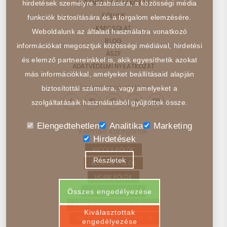
PARTNER CSATLAKOZÁS
hirdetések személyre szabására, a közösségi média
RÓLUNK
funkciók biztosítására és a forgalom elemzésére.
KAPCSOLAT
Weboldalunk az általad használatra vonatkozó
BLOG
információkat megosztjuk közösségi médiával, hirdetési
ÁSZF
és elemző partnereinkkel is, akik egyesíthetik azokat
ADATVÉDELMI NYILATKOZAT
más információkkal, amelyeket beállításaid alapján
Kövess minket itt is:
biztosítottál számukra, vagy amelyeket a
szolgáltatásaik használatából gyűjtöttek össze.
Elengedtehetlen
Analitika
Marketing
Kiemelt kategóriák
Hirdetések
VICCES PÓLÓK
Részletek
ÁLLATOK PÓLÓK
HOBBI PÓLÓK
JÁRMŰVEK PÓLÓK
Összes engedélyezése
FILMEK, SOROZATOK PÓLÓK
Kiválasztottak
ABSZTRAKT, ELVONT PÓLÓK
engedélyezése