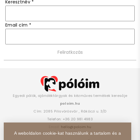
Keresztnév
*
Email cím
*
Egyedi pólók, ajándéktárgyak és kézműves termékek keresője
poloim.hu
Cím:
2085
Pilisvörösvár
,
Rákóczi u. 3/D
Telefon:
+36 20 981 4983
Email:
hello@poloim.hu
A weboldalon cookie-kat használunk a tartalom és a