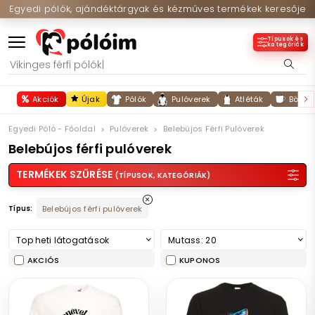
Egyedi pólók, ajándéktárgyak és kézműves termékek keresője
Típusok és
kategóriák
Akciók
Újak
Pólók
Pulóverek
Atléták
Bögré
Egyedi Póló - Főoldal
Pulóverek
Belebújos Férfi Pulóverek
Belebújos férfi pulóverek
TERMÉKEK SZŰRÉSE
(TÍPUSOK, KATEGÓRIÁK)
Típus:
Belebújos férfi pulóverek
Top heti látogatások
Mutass: 20
AKCIÓS
KUPONOS