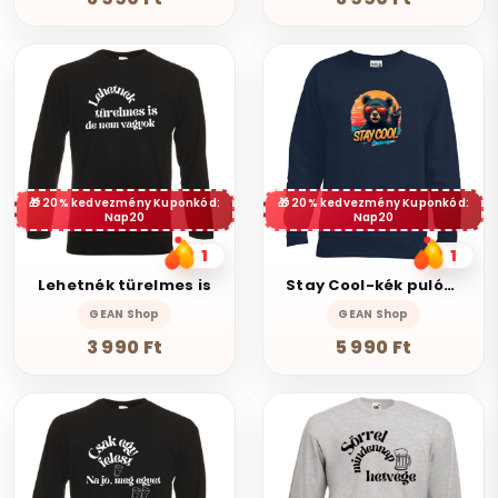
20% kedvezmény Kuponkód:
20% kedvezmény Kuponkód:
Nap20
Nap20
1
1
Lehetnék türelmes is
Stay Cool-kék pulóver
GEAN Shop
GEAN Shop
3 990 Ft
5 990 Ft