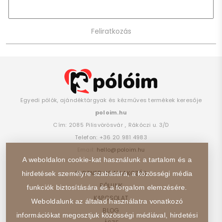
Egyedi pólók, ajándéktárgyak és kézműves termékek keresője
poloim.hu
Cím:
2085
Pilisvörösvár
,
Rákóczi u. 3/D
Telefon:
+36 20 981 4983
Email:
hello@poloim.hu
A weboldalon cookie-kat használunk a tartalom és a
PARTNER CSATLAKOZÁS
hirdetések személyre szabására, a közösségi média
RÓLUNK
funkciók biztosítására és a forgalom elemzésére.
KAPCSOLAT
Weboldalunk az általad használatra vonatkozó
BLOG
információkat megosztjuk közösségi médiával, hirdetési