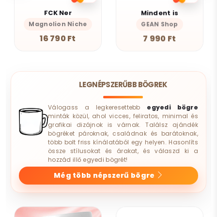
FCK Ner
Mindent is
Magnolion Niche
GEAN Shop
16 790 Ft
7 990 Ft
LEGNÉPSZERŰBB BÖGREK
Válogass a legkeresettebb
egyedi bögre
minták közül, ahol vicces, feliratos, minimal és
grafikai dizájnok is várnak. Találsz ajándék
bögréket pároknak, családnak és barátoknak,
több bolt friss kínálatából egy helyen. Hasonlíts
össze stílusokat és árakat, és válaszd ki a
hozzád illő egyedi bögrét!
Még több népszerű bögre