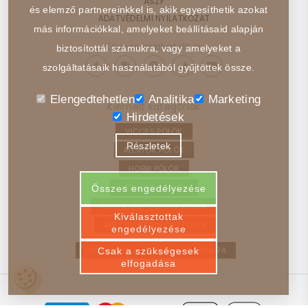
ÁSZF
és elemző partnereinkkel is, akik egyesíthetik azokat
ADATVÉDELMI NYILATKOZAT
más információkkal, amelyeket beállításaid alapján
Kövess minket itt is:
biztosítottál számukra, vagy amelyeket a
szolgáltatásaik használatából gyűjtöttek össze.
Elengedtehetlen
Analitika
Marketing
Kiemelt kategóriák
Hirdetések
VICCES PÓLÓK
Részletek
ÁLLATOK PÓLÓK
HOBBI PÓLÓK
JÁRMŰVEK PÓLÓK
Összes engedélyezése
FILMEK, SOROZATOK PÓLÓK
Kiválasztottak
ABSZTRAKT, ELVONT PÓLÓK
engedélyezése
EGYEDI PÓLÓ – VISSZA A FŐOLDALRA
Csak a szükségesek
elfogadása