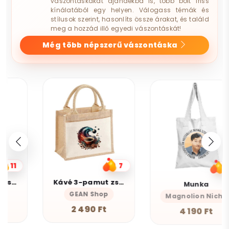
vászontáskákat ajándékba is, több bolt friss
kínálatából egy helyen. Válogass témák és
stílusok szerint, hasonlíts össze árakat, és találd
meg a hozzád illő egyedi vászontáskát!
Még több népszerű vászontáska
7
10
Kávé 3-pamut zsebes juta midi bevásárlótáska
Munka
GEAN Shop
Magnolion Niche
2 490 Ft
4 190 Ft