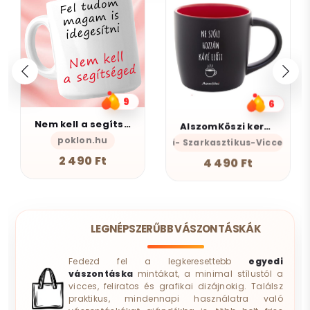
9
6
Nem kell a segítsé - Bögre
AlszomKöszi kerámia bögre - Black Edition
poklon.hu
AlszomKöszi- Szarkasztikus-Vicces-Ön
2 490 Ft
4 490 Ft
LEGNÉPSZERŰBB VÁSZONTÁSKÁK
Fedezd fel a legkeresettebb
egyedi
vászontáska
mintákat, a minimal stílustól a
vicces, feliratos és grafikai dizájnokig. Találsz
praktikus, mindennapi használatra való