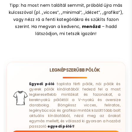
Tipp: ha most nem találtál semmit, próbáld újra más
kulcsszóval (pl. „vicces”, „minimal”, „idézet”, „grafika”),
vagy nézz rá a fenti kategóriákra és szűkíts fazon
szerint. Ha megvan a kedvenc,
menőzd
– hadd
látszódjon, mi tetszik igazán!
LEGNÉPSZERŰBB PÓLÓK
Egyedi póló
toplista férfi pólók, női pólók és
gyerek pólók kínálatából: fedezd fel a most
legkeresettebb mintákat és fazonokat, a
kereknyakú pólóktól a V-nyakú és oversize
darabokig. Böngéssz vicces, feliratos,
legénybúcsús és grafikai minták között több bolt
aktuális kínálatából, nézd meg az árakat
egymás mellett, és válaszd ki gyorsan a hozzád
passzoló
egyedi pólót
!