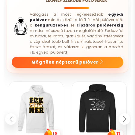
LEGNÉPSZERŰBB PULÓVEREK
Válogass a most legkeresettebb
egyedi
pulóver
minták közül: a férfi és női pulóverektől
a
kenguruzsebes
és
cipzáros pulóverekig
minden népszerű fazon megtalálható. Fedezz fel
minimal, feliratos, grafikai és vagány streetwear
dizájnokat több bolt friss kínálatából, hasonlíts
össze árakat, és válaszd ki gyorsan a hozzád
illő egyedi pulóvert!
Még több népszerű pulóver
15
11