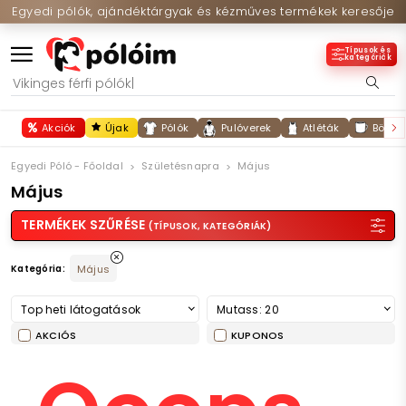
Egyedi pólók, ajándéktárgyak és kézműves termékek keresője
Típusok és
kategóriák
Akciók
Újak
Pólók
Pulóverek
Atléták
Bögré
Egyedi Póló - Főoldal
Születésnapra
Május
Május
TERMÉKEK SZŰRÉSE
(TÍPUSOK, KATEGÓRIÁK)
Kategória:
Május
Top heti látogatások
Mutass: 20
AKCIÓS
KUPONOS