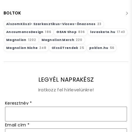
BOLTOK
AlszomKöszi- Szarkasztikus-Vicces-Önazonos
23
AncsumancsDesign
186
GEAN Shop
836
lovaskate.hu
1743
Magnolion
1202
Magnolion Merch
220
Magnolion Niche
248
OlcsóTrendek
25
poklon.hu
56
LEGYÉL NAPRAKÉSZ
Iratkozz fel hírlevelünkre!
Keresztnév
*
Email cím
*