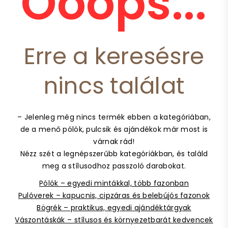
Ooops...
Erre a keresésre
nincs találat
– Jelenleg még nincs termék ebben a kategóriában,
de a menő pólók, pulcsik és ajándékok már most is
várnak rád!
Nézz szét a legnépszerűbb kategóriákban, és találd
meg a stílusodhoz passzoló darabokat.
Pólók – egyedi mintákkal, több fazonban
Pulóverek – kapucnis, cipzáras és belebújós fazonok
Bögrék – praktikus, egyedi ajándéktárgyak
Vászontáskák – stílusos és környezetbarát kedvencek