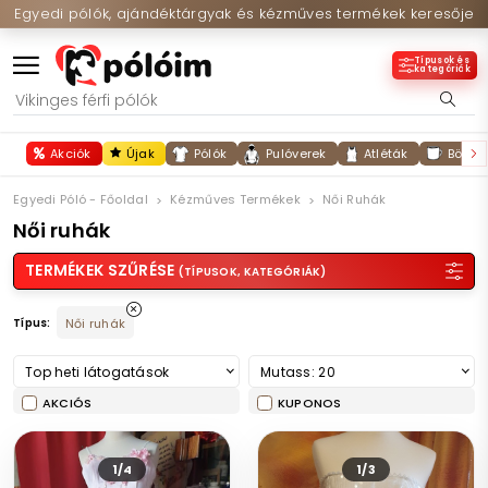
Egyedi pólók, ajándéktárgyak és kézműves termékek keresője
Típusok és
kategóriák
Akciók
Újak
Pólók
Pulóverek
Atléták
Bögré
Egyedi Póló - Főoldal
Kézműves Termékek
Női Ruhák
Női ruhák
TERMÉKEK SZŰRÉSE
(TÍPUSOK, KATEGÓRIÁK)
Típus:
Női ruhák
Top heti látogatások
Mutass: 20
AKCIÓS
KUPONOS
1/4
1/3