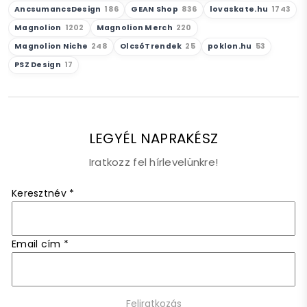
AncsumancsDesign
186
GEAN Shop
836
lovaskate.hu
1743
Magnolion
1202
Magnolion Merch
220
Magnolion Niche
248
OlcsóTrendek
25
poklon.hu
53
PSZ Design
17
LEGYÉL NAPRAKÉSZ
Iratkozz fel hírlevelünkre!
Keresztnév
*
Email cím
*