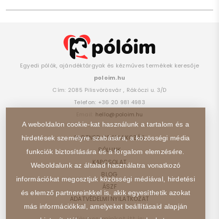
Egyedi pólók, ajándéktárgyak és kézműves termékek keresője
poloim.hu
Cím:
2085
Pilisvörösvár
,
Rákóczi u. 3/D
Telefon:
+36 20 981 4983
Email:
hello@poloim.hu
A weboldalon cookie-kat használunk a tartalom és a
PARTNER CSATLAKOZÁS
hirdetések személyre szabására, a közösségi média
RÓLUNK
funkciók biztosítására és a forgalom elemzésére.
KAPCSOLAT
Weboldalunk az általad használatra vonatkozó
BLOG
információkat megosztjuk közösségi médiával, hirdetési
ÁSZF
és elemző partnereinkkel is, akik egyesíthetik azokat
ADATVÉDELMI NYILATKOZAT
más információkkal, amelyeket beállításaid alapján
Kövess minket itt is: