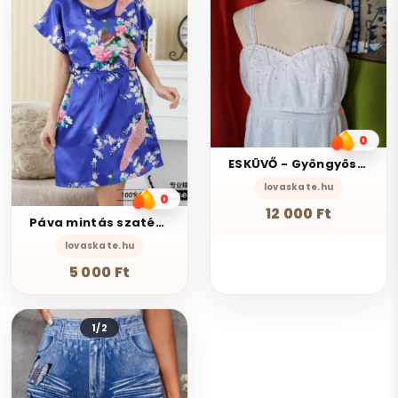
0
ESKÜVŐ - Gyöngyös fehér A vonalú akár kismama menyasszonyi ruha
lovaskate.hu
0
12 000 Ft
Páva mintás szatén ruha kimonó királykék S-L-ig
lovaskate.hu
5 000 Ft
1/2