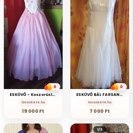
0
0
ESKÜVŐ - Koszorúslány és bálozó alkalmi ruha
ESKÜVŐ BÁL FARSANG - Vintrage stílus 20-as évek MONSOON
lovaskate.hu
lovaskate.hu
19 000 Ft
7 000 Ft
1/3