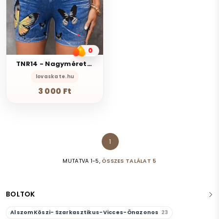
0
TNR14 - Nagyméretű Pillangó mintás farmer hatású rugalmas rövidnadrág L-3XL 44-54
lovaskate.hu
3 000 Ft
1
MUTATVA 1-5,
ÖSSZES TALÁLAT 5
BOLTOK
AlszomKöszi- Szarkasztikus-Vicces-Önazonos
23