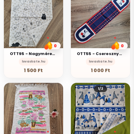
0
0
OTT95 - Nagyméretű Cica mintás pamut konyharuha törlőkendő - 72x52cmcm
OTT55 - Cseresznye mintás edényfogó - kesztyű
lovaskate.hu
lovaskate.hu
1 500 Ft
1 000 Ft
1/2