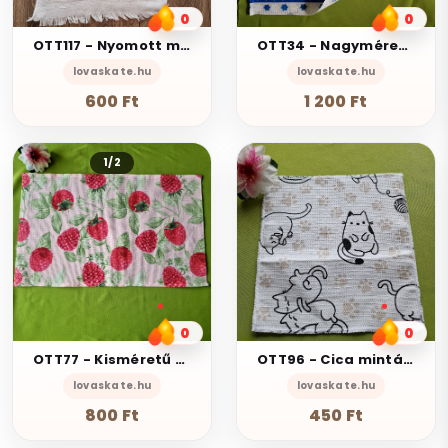
0
0
OTT117 - Nyomott mintás frottír pamut konyharuha törlőkendő - levendulás biciklis
OTT34 - Nagyméretű Karácsonyi manó mintás pamut konyharuha törlőkendő - 48x52cm
lovaskate.hu
lovaskate.hu
600 Ft
1 200 Ft
1/2
0
0
OTT77 - Kisméretű málna mintás pamut konyharuha törlőkendő - 30x52cm
OTT96 - Cica mintás pamut gyerek kéztörlő - 21x25cm
lovaskate.hu
lovaskate.hu
800 Ft
450 Ft