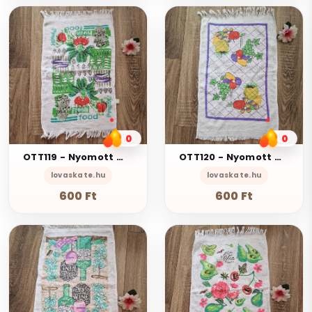
0
0
OTT119 - Nyomott mintás frottír pamut konyharuha törlőkendő - Food zöldséges
OTT120 - Nyomott mintás frottír pamut konyharuha törlőkendő - gyümölcsös
lovaskate.hu
lovaskate.hu
600 Ft
600 Ft