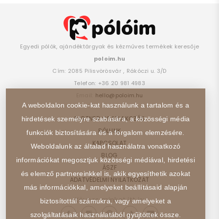
Egyedi pólók, ajándéktárgyak és kézműves termékek keresője
poloim.hu
Cím:
2085
Pilisvörösvár
,
Rákóczi u. 3/D
Telefon:
+36 20 981 4983
Email:
hello@poloim.hu
A weboldalon cookie-kat használunk a tartalom és a
PARTNER CSATLAKOZÁS
hirdetések személyre szabására, a közösségi média
RÓLUNK
funkciók biztosítására és a forgalom elemzésére.
KAPCSOLAT
Weboldalunk az általad használatra vonatkozó
BLOG
információkat megosztjuk közösségi médiával, hirdetési
ÁSZF
és elemző partnereinkkel is, akik egyesíthetik azokat
ADATVÉDELMI NYILATKOZAT
más információkkal, amelyeket beállításaid alapján
Kövess minket itt is:
biztosítottál számukra, vagy amelyeket a
szolgáltatásaik használatából gyűjtöttek össze.