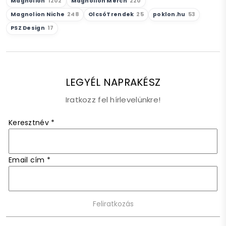
Magnolion
1202
Magnolion Merch
220
Magnolion Niche
248
OlcsóTrendek
25
poklon.hu
53
PSZ Design
17
LEGYÉL NAPRAKÉSZ
Iratkozz fel hírlevelünkre!
Keresztnév
*
Email cím
*