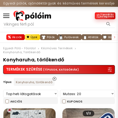
Egyedi pólók, ajándéktárgyak és kézműves termékek keresője
Típusok és
kategóriák
Akciók
Újak
Pólók
Pulóverek
Atléták
Bögré
Egyedi Póló - Főoldal
Kézműves Termékek
Konyharuha, Törlőkendő
Konyharuha, törlőkendő
TERMÉKEK SZŰRÉSE
(TÍPUSOK, KATEGÓRIÁK)
Típus:
Konyharuha, törlőkendő
Top heti látogatások
Mutass: 20
AKCIÓS
KUPONOS
1/2