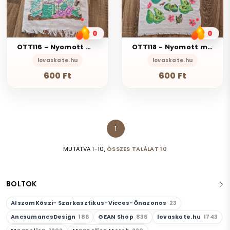
0
0
OTT116 - Nyomott mintás frottír pamut konyharuha törlőkendő - boros
OTT118 - Nyomott mintás frottír pamut konyharuha törlőkendő - Tea avokádós
lovaskate.hu
lovaskate.hu
600 Ft
600 Ft
1
MUTATVA 1-10,
ÖSSZES TALÁLAT 10
BOLTOK
AlszomKöszi- Szarkasztikus-Vicces-Önazonos
23
AncsumancsDesign
186
GEAN Shop
836
lovaskate.hu
1743