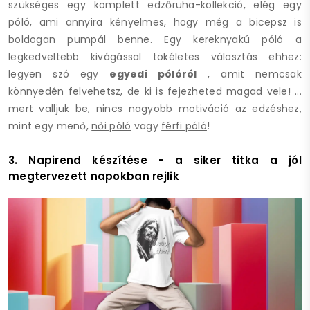
szükséges egy komplett edzőruha-kollekció, elég egy
póló, ami annyira kényelmes, hogy még a bicepsz is
boldogan pumpál benne. Egy
kereknyakú póló
a
legkedveltebb kivágással tökéletes választás ehhez:
legyen szó egy
egyedi pólóról
, amit nemcsak
könnyedén felvehetsz, de ki is fejezheted magad vele! ...
mert valljuk be, nincs nagyobb motiváció az edzéshez,
mint egy menő,
női póló
vagy
férfi póló
!
3. Napirend készítése - a siker titka a jól
megtervezett napokban rejlik