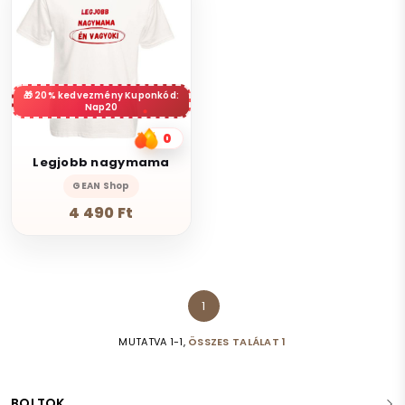
20% kedvezmény Kuponkód:
Nap20
0
Legjobb nagymama
GEAN Shop
4 490 Ft
1
MUTATVA 1-1,
ÖSSZES TALÁLAT 1
BOLTOK