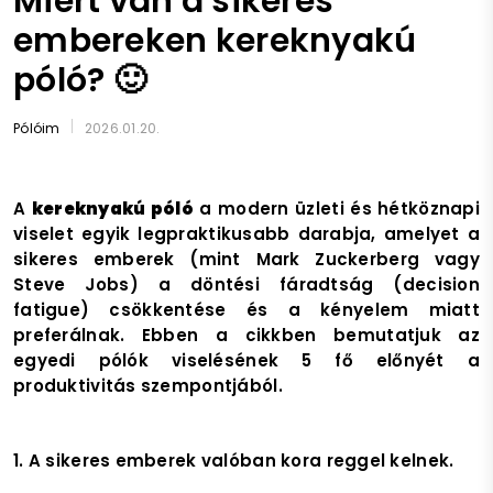
Miért van a sikeres
embereken kereknyakú
póló? 🙂
Pólóim
2026.01.20.
A
kereknyakú póló
a modern üzleti és hétköznapi
viselet egyik legpraktikusabb darabja, amelyet a
sikeres emberek (mint Mark Zuckerberg vagy
Steve Jobs) a döntési fáradtság (decision
fatigue) csökkentése és a kényelem miatt
preferálnak. Ebben a cikkben bemutatjuk az
egyedi pólók viselésének 5 fő előnyét a
produktivitás szempontjából.
1. A sikeres emberek valóban kora reggel kelnek.