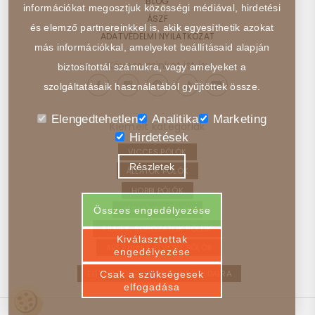
BLOG
információkat megosztjuk közösségi médiával, hirdetési
ÁSZF
és elemző partnereinkkel is, akik egyesíthetik azokat
ADATVÉDELMI NYILATKOZAT
más információkkal, amelyeket beállításaid alapján
Kövess minket itt is:
biztosítottál számukra, vagy amelyeket a
szolgáltatásaik használatából gyűjtöttek össze.
Elengedtehetlen
Analitika
Marketing
Kiemelt kategóriák
Hirdetések
VICCES PÓLÓK
Részletek
ÁLLATOK PÓLÓK
HOBBI PÓLÓK
JÁRMŰVEK PÓLÓK
Összes engedélyezése
FILMEK, SOROZATOK PÓLÓK
Kiválasztottak
ABSZTRAKT, ELVONT PÓLÓK
engedélyezése
EGYEDI PÓLÓ – VISSZA A FŐOLDALRA
Csak a szükségesek
elfogadása