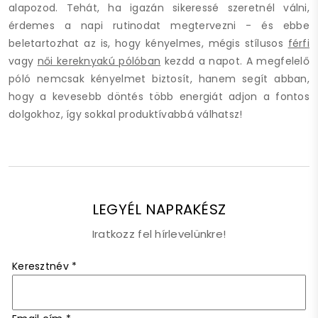
alapozod. Tehát, ha igazán sikeressé szeretnél válni,
érdemes a napi rutinodat megtervezni - és ebbe
beletartozhat az is, hogy kényelmes, mégis stílusos
férfi
vagy
női kereknyakú pólóban
kezdd a napot. A megfelelő
póló nemcsak kényelmet biztosít, hanem segít abban,
hogy a kevesebb döntés több energiát adjon a fontos
dolgokhoz, így sokkal produktívabbá válhatsz!
LEGYÉL NAPRAKÉSZ
Iratkozz fel hírlevelünkre!
Keresztnév
*