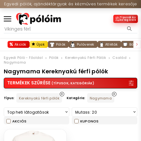
Egyedi pólók, ajándéktárgyak és kézműves termékek keresője
Típusok és
kategóriák
Akciók
Újak
Pólók
Pulóverek
Atléták
Bögré
Egyedi Póló - Főoldal
Pólók
Kereknyakú Férfi Pólók
Család
Nagymama
Nagymama Kereknyakú férfi pólók
TERMÉKEK SZŰRÉSE
(TÍPUSOK, KATEGÓRIÁK)
Típus:
Kereknyakú férfi pólók
Kategória:
Nagymama
Top heti látogatások
Mutass: 20
AKCIÓS
KUPONOS