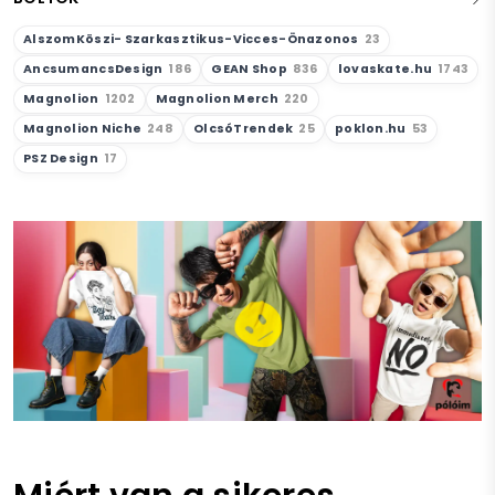
AlszomKöszi- Szarkasztikus-Vicces-Önazonos
23
AncsumancsDesign
186
GEAN Shop
836
lovaskate.hu
1743
Magnolion
1202
Magnolion Merch
220
Magnolion Niche
248
OlcsóTrendek
25
poklon.hu
53
PSZ Design
17