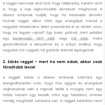
A reggel nemcsak arról szól, hogy felébredsz, hanem arról
is, hogy a nap legfontosabb döntéseit meghozod. A
sikeres emberek tudják, hogy ha kevesebb döntést
hoznak reggel, akkor több agyi energiájuk marad a
nagyobb feladatokra. Miért pazarolnád el az idődet azon,
hogy mi legyen rajtad? Egy basic pólóval, mint például
egy
kereknyakú férfi póló
vagy
női póló
, máris
garantálhatod a kényelmet és a stílust anélkül, hogy
nagyobb mit-vegyek-fel gardrób drámát lepörgetnél.
2. Edzés reggel – mert ha nem edzel, akkor csak
fáradtabb leszel
A reggeli edzés a sikeres emberek számára egy
elengedhetetlen rutin, hogy friss aggyal és energiával
vághassanak neki a napnak. Nekik a mozgás nem egy
hobbi, hanem úgy kezelik, mint egy feladatot, aminek
mindig megfelelő ruházata van. A reggeli edzéshez nem