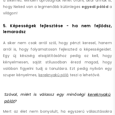
a sikerhez. Minden apróságnak lehet örülni, akár annak is,
hogy Neked van a legmenőbb különleges
egyedi pólód
a
világon!
5. Képességek fejlesztése - ha nem fejlődsz,
lemaradsz
A siker nem csak arról szól, hogy pénzt keresel, hanem
arról is, hogy folyamatosan fejleszted a képességeidet.
Egy új készség elsajátításához pedig az kell, hogy
kényelmesen, saját stílusodban érezd magad, hogy
valóban figyelni tudj a tanulásra. Ezt pedig nyilván egy
szuper kényelmes,
kereknyakú póló
teszi a lehetővé.
Szóval, miért is válassz egy minőségi
kereknyakú
pólót
?
Mert az élet nem bonyolult, ha egyszerű választásokra