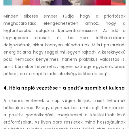
Minden sikeres ember tudja, hogy a prioritások
meghatározása elengedhetetlen ahhoz, hogy a
legfontosabb dolgokra koncentrálhassunk. Az idő a
legnagyobb kincsük, és ha nem időblokkokban
dolgoznának, akkor könnyen elúszhatunk. Miért pazarolnál
energiát arra, hogy reggel mi legyen rajtad? A
kereknyakú
póló
nemcsak kényelmes, hanem praktikus választás is,
amit bármikor felvehetsz, legyen szó egy egyszerű, basic
pólóról, ami a napi feladatok elvégzésében is segít.
4. Hála napló vezetése - a pozitív szemlélet kulcsa
A sikeres emberek a nap végén leírják, miért lehetnek
hálásak aznap. Ez egy olyan szokás, ami segít fenntartani
a pozitív gondolkodást, megkeresni a körülöttünk lévő
erőforrásokat. Az ilyen apró részletek mind hozzájárulnak