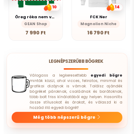
14
10
FCK Ner
Mindent is
Magnolion Niche
GEAN Shop
16 790 Ft
7 990 Ft
LEGNÉPSZERŰBB BÖGREK
Válogass a legkeresettebb
egyedi bögre
minták közül, ahol vicces, feliratos, minimal és
grafikai dizájnok is várnak. Találsz ajándék
bögréket pároknak, családnak és barátoknak,
több bolt friss kínálatából egy helyen. Hasonlíts
össze stílusokat és árakat, és válaszd ki a
hozzád illő egyedi bögrét!
Még több népszerű bögre