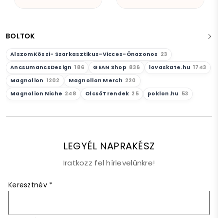
BOLTOK
AlszomKöszi- Szarkasztikus-Vicces-Önazonos
23
AncsumancsDesign
186
GEAN Shop
836
lovaskate.hu
1743
Magnolion
1202
Magnolion Merch
220
Magnolion Niche
248
OlcsóTrendek
25
poklon.hu
53
LEGYÉL NAPRAKÉSZ
Iratkozz fel hírlevelünkre!
Keresztnév
*