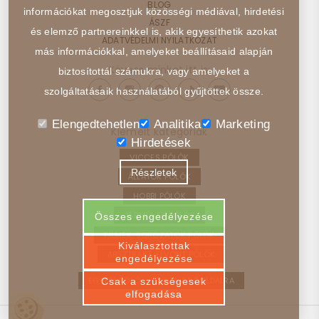
BLOG
információkat megosztjuk közösségi médiával, hirdetési
ÁSZF
és elemző partnereinkkel is, akik egyesíthetik azokat
ADATVÉDELMI NYILATKOZAT
más információkkal, amelyeket beállításaid alapján
Kövess minket itt is:
biztosítottál számukra, vagy amelyeket a
szolgáltatásaik használatából gyűjtöttek össze.
Elengedtehetlen
Analitika
Marketing
Kiemelt kategóriák
Hirdetések
VICCES PÓLÓK
Részletek
ÁLLATOK PÓLÓK
HOBBI PÓLÓK
JÁRMŰVEK PÓLÓK
Összes engedélyezése
FILMEK, SOROZATOK PÓLÓK
Kiválasztottak
ABSZTRAKT, ELVONT PÓLÓK
engedélyezése
EGYEDI PÓLÓ – VISSZA A FŐOLDALRA
Csak a szükségesek
elfogadása