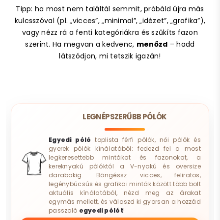
Tipp: ha most nem találtál semmit, próbáld újra más
kulcsszóval (pl. „vicces”, „minimal”, „idézet”, „grafika”),
vagy nézz rá a fenti kategóriákra és szűkíts fazon
szerint. Ha megvan a kedvenc,
menőzd
– hadd
látszódjon, mi tetszik igazán!
LEGNÉPSZERŰBB PÓLÓK
Egyedi póló
toplista férfi pólók, női pólók és
gyerek pólók kínálatából: fedezd fel a most
legkeresettebb mintákat és fazonokat, a
kereknyakú pólóktól a V-nyakú és oversize
darabokig. Böngéssz vicces, feliratos,
legénybúcsús és grafikai minták között több bolt
aktuális kínálatából, nézd meg az árakat
egymás mellett, és válaszd ki gyorsan a hozzád
passzoló
egyedi pólót
!