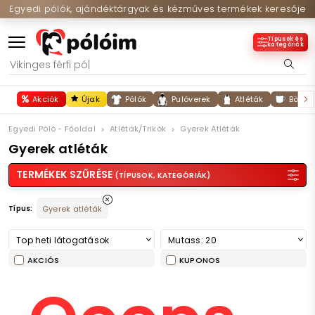
Egyedi pólók, ajándéktárgyak és kézműves termékek keresője
Típusok és
kategóriák
Akciók
Újak
Pólók
Pulóverek
Atléták
Bögré
Egyedi Póló - Főoldal
Atléták/trikók
Gyerek Atléták
Gyerek atléták
TERMÉKEK SZŰRÉSE
(TÍPUSOK, KATEGÓRIÁK)
Típus:
Gyerek atléták
Top heti látogatások
Mutass: 20
AKCIÓS
KUPONOS