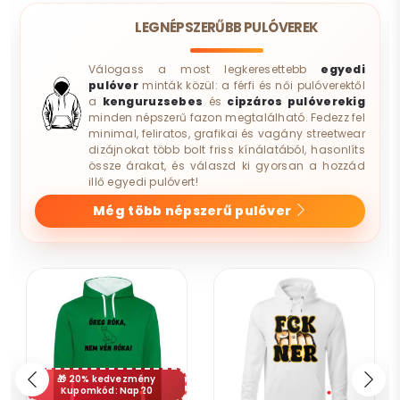
LEGNÉPSZERŰBB PULÓVEREK
Válogass a most legkeresettebb
egyedi
pulóver
minták közül: a férfi és női pulóverektől
a
kenguruzsebes
és
cipzáros pulóverekig
minden népszerű fazon megtalálható. Fedezz fel
minimal, feliratos, grafikai és vagány streetwear
dizájnokat több bolt friss kínálatából, hasonlíts
össze árakat, és válaszd ki gyorsan a hozzád
illő egyedi pulóvert!
Még több népszerű pulóver
20% kedvezmény
Kupomkód: Nap20