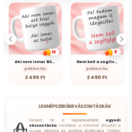
8
10
Nem kell a segítsé - Bögre
Anya - Bögre
poklon.hu
poklon.hu
AlszomKös
2 490 Ft
2 490 Ft
LEGNÉPSZERŰBB VÁSZONTÁSKÁK
Fedezd fel a legkeresettebb
egyedi
vászontáska
mintákat, a minimal stílustól a
vicces, feliratos és grafikai dizájnokig. Találsz