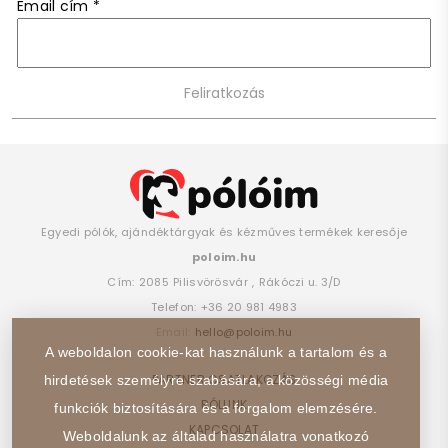
Email cím
*
Egyedi pólók, ajándéktárgyak és kézműves termékek keresője
poloim.hu
Cím:
2085
Pilisvörösvár
,
Rákóczi u. 3/D
Telefon:
+36 20 981 4983
Email:
hello@poloim.hu
A weboldalon cookie-kat használunk a tartalom és a
PARTNER CSATLAKOZÁS
hirdetések személyre szabására, a közösségi média
RÓLUNK
funkciók biztosítására és a forgalom elemzésére.
KAPCSOLAT
Weboldalunk az általad használatra vonatkozó