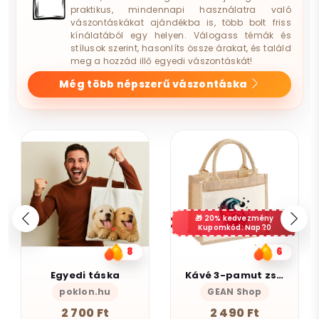
praktikus, mindennapi használatra való
vászontáskákat ajándékba is, több bolt friss
kínálatából egy helyen. Válogass témák és
stílusok szerint, hasonlíts össze árakat, és találd
meg a hozzád illő egyedi vászontáskát!
Még több népszerű vászontáska
20% kedvezmény
Kupomkód: Nap20
8
6
Egyedi táska
Kávé 3-pamut zsebes juta midi bevásárlótáska
poklon.hu
GEAN Shop
2 700 Ft
2 490 Ft