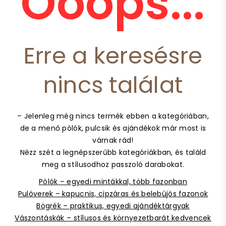
Ooops...
Erre a keresésre
nincs találat
– Jelenleg még nincs termék ebben a kategóriában,
de a menő pólók, pulcsik és ajándékok már most is
várnak rád!
Nézz szét a legnépszerűbb kategóriákban, és találd
meg a stílusodhoz passzoló darabokat.
Pólók – egyedi mintákkal, több fazonban
Pulóverek – kapucnis, cipzáras és belebújós fazonok
Bögrék – praktikus, egyedi ajándéktárgyak
Vászontáskák – stílusos és környezetbarát kedvencek