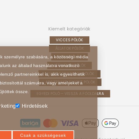
Kiemelt kategóriák
VICCES PÓLÓK
ÁLLATOK PÓLÓK
HOBBI PÓLÓK
sek személyre szabására, a közösségi média
JÁRMŰVEK PÓLÓK
alunk az általad használatra vonatkozó
FILMEK, SOROZATOK PÓLÓK
lemző partnereinkkel is, akik egyesíthetik
ABSZTRAKT, ELVONT PÓLÓK
biztosítottál számukra, vagy amelyeket a
űjtöttek össze.
EGYEDI PÓLÓ – VISSZA A FŐOLDALRA
keting
Hirdetések
Csak a szükségesek