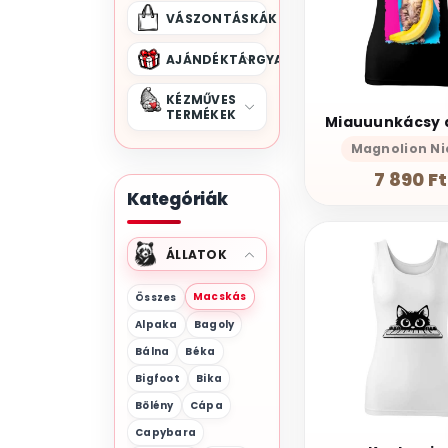
VÁSZONTÁSKÁK
AJÁNDÉKTÁRGYAK
KÉZMŰVES
TERMÉKEK
Magnolion Ni
7 890 Ft
Kategóriák
ÁLLATOK
Macskás
Összes
Alpaka
Bagoly
Bálna
Béka
Bigfoot
Bika
Bölény
Cápa
Capybara