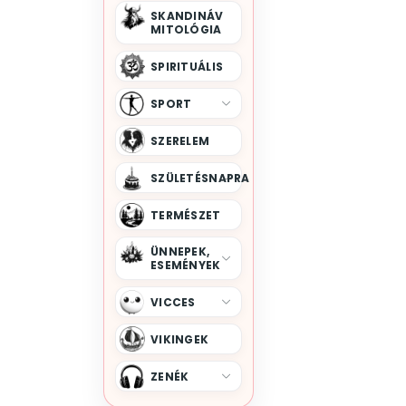
SKANDINÁV
MITOLÓGIA
SPIRITUÁLIS
SPORT
SZERELEM
SZÜLETÉSNAPRA
TERMÉSZET
ÜNNEPEK,
ESEMÉNYEK
VICCES
VIKINGEK
ZENÉK