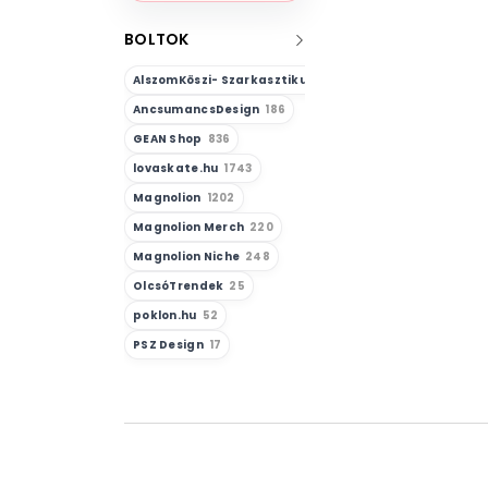
BOLTOK
AlszomKöszi- Szarkasztikus-Vicces-Önazonos
23
AncsumancsDesign
186
GEAN Shop
836
lovaskate.hu
1743
Magnolion
1202
Magnolion Merch
220
Magnolion Niche
248
OlcsóTrendek
25
poklon.hu
52
PSZ Design
17