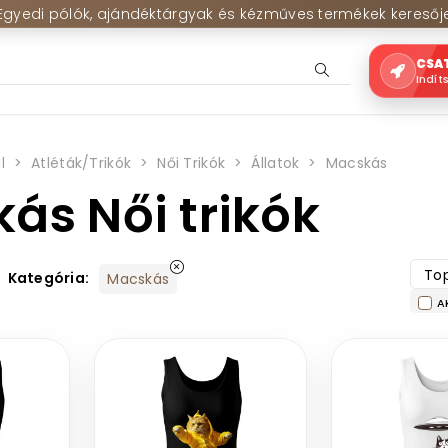
Egyedi pólók, ajándéktárgyak és kézműves termékek keresőj
CSA
Indít
l
Atléták/trikók
Női Trikók
Állatok
Macskás
ás Női trikók
Top
Kategória:
Macskás
A