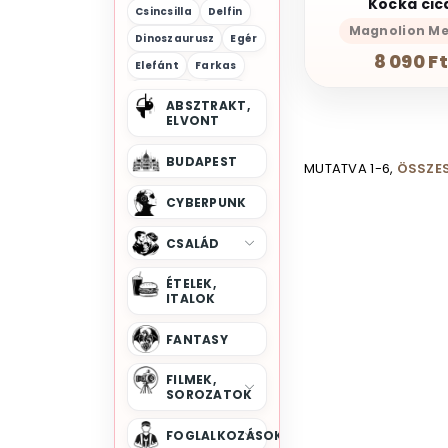
Kocka cic
Csincsilla
Delfin
Magnolion M
Dinoszaurusz
Egér
8 090 Ft
Elefánt
Farkas
Flamingó
Gólya
ABSZTRAKT,
Gorilla
ELVONT
Halak
Hiéna
Hód
Holló
BUDAPEST
MUTATVA 1-6,
ÖSSZES
Hörcsög
Hüllők
Kacsa
Kakas
CYBERPUNK
Kígyó
Koala
Kos
CSALÁD
Krokodil
Kutyás
Lajhár
Láma
ÉTELEK,
ITALOK
Lovak
Madarak
Majom
Medve
FANTASY
Méh
Mosómedve
FILMEK,
Nyuszi
Oposszum
SOROZATOK
Orka
Oroszlán
FOGLALKOZÁSOK
Orrszarvú
Panda