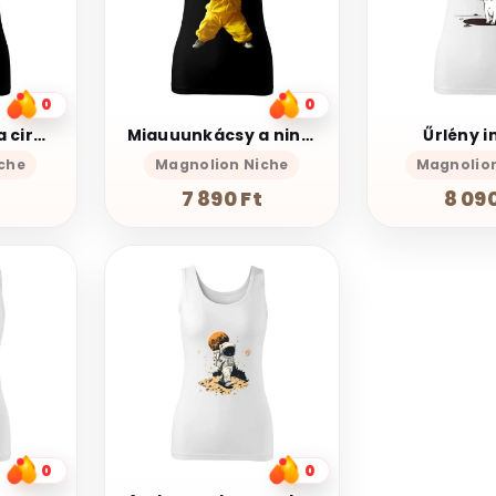
0
0
Miauuunkácsy a cirmos
Miauuunkácsy a ninja
Űrlény i
che
Magnolion Niche
Magnolio
7 890 Ft
8 090
0
0