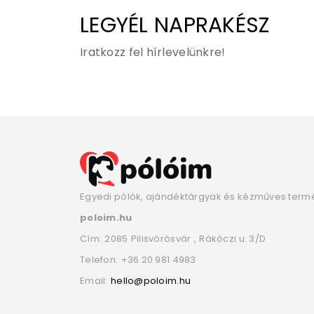
LEGYÉL NAPRAKÉSZ
Iratkozz fel hírlevelünkre!
Egyedi pólók, ajándéktárgyak és kézműves term
poloim.hu
Cím:
2085
Pilisvörösvár
,
Rákóczi u. 3/D
Telefon:
+36 20 981 4983
Email:
hello@poloim.hu