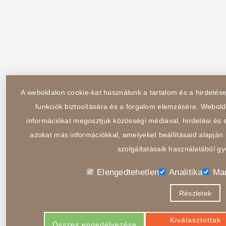
A weboldalon cookie-kat használunk a tartalom és a hirdeté
funkciók biztosítására és a forgalom elemzésére. Webold
információkat megosztjuk közösségi médiával, hirdetési és e
azokat más információkkal, amelyeket beállításaid alapján 
szolgáltatásaik használatából gy
Elengedtehetlen
Analitika
Mar
Részletek
Kiválasztottak
Összes engedélyezése