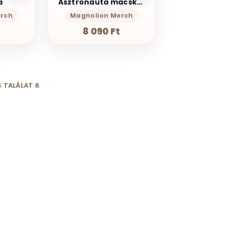
a
Asztronauta macska sétál
erch
Magnolion Merch
8 090 Ft
 TALÁLAT 6