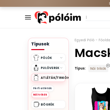
Egyedi Póló - Főolda
Típusok
Macsk
PÓLÓK
PULÓVEREK
Típus:
Női trikók
ATLÉTÁK/TRIKÓK
Férfi atléták
Női trikók
BÖGRÉK