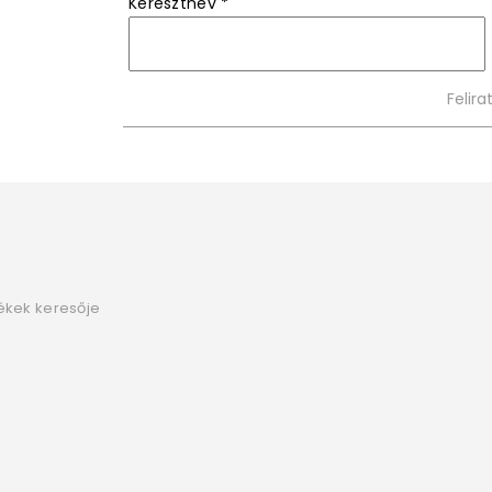
Keresztnév
*
ékek keresője