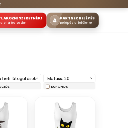
e
TLAKOZNI SZERETNÉK!
PARTNER BELÉPÉS
sd el a boltodat
Belépés a felületre
 heti látogatások
Mutass: 20
KCIÓS
KUPONOS