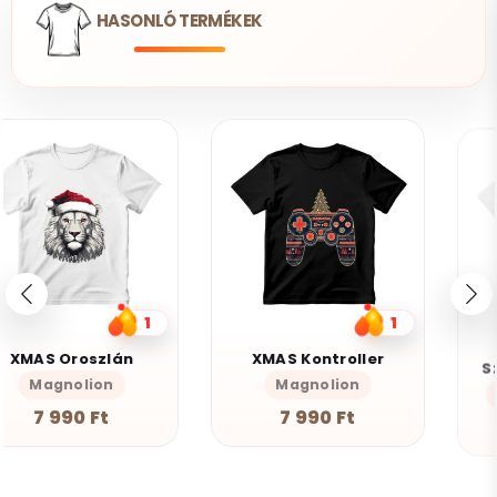
HASONLÓ TERMÉKEK
1
17
XMAS Kontroller
Szia Bátyus Helyzet
Magnolion
Magnolion Niche
7 990 Ft
5 590 Ft