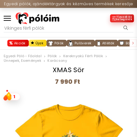
Egyedi pólók, ajándéktárgyak és kézműves termékek keresője
Típusok és
kategóriák
Akciók
Újak
Pólók
Pulóverek
Atléták
Bögré
Egyedi Póló - Főoldal
Pólók
Kereknyakú Férfi Pólók
Ünnepek, Események
Karácsony
XMAS Sör
7 990 Ft
1