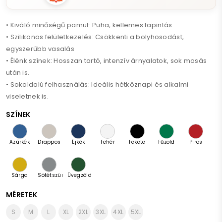
• Kiváló minőségű pamut: Puha, kellemes tapintás
• Szilikonos felületkezelés: Csökkenti a bolyhosodást,
egyszerűbb vasalás
• Élénk színek: Hosszan tartó, intenzív árnyalatok, sok mosás
után is.
• Sokoldalú felhasználás: Ideális hétköznapi és alkalmi
viseletnek is.
SZÍNEK
Azúrkék
Drappos
Éjkék
Fehér
Fekete
Fűzöld
Piros
szürke
Sárga
Sötétszürke
Üvegzöld
melanzs
MÉRETEK
S
M
L
XL
2XL
3XL
4XL
5XL