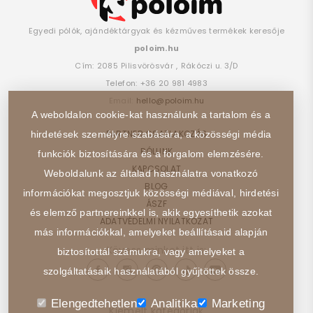
Egyedi pólók, ajándéktárgyak és kézműves termékek keresője
poloim.hu
Cím:
2085
Pilisvörösvár
,
Rákóczi u. 3/D
Telefon:
+36 20 981 4983
Email:
hello@poloim.hu
A weboldalon cookie-kat használunk a tartalom és a
PARTNER CSATLAKOZÁS
hirdetések személyre szabására, a közösségi média
RÓLUNK
funkciók biztosítására és a forgalom elemzésére.
KAPCSOLAT
Weboldalunk az általad használatra vonatkozó
BLOG
információkat megosztjuk közösségi médiával, hirdetési
ÁSZF
és elemző partnereinkkel is, akik egyesíthetik azokat
ADATVÉDELMI NYILATKOZAT
más információkkal, amelyeket beállításaid alapján
Kövess minket itt is:
biztosítottál számukra, vagy amelyeket a
szolgáltatásaik használatából gyűjtöttek össze.
Elengedtehetlen
Analitika
Marketing
Kiemelt kategóriák