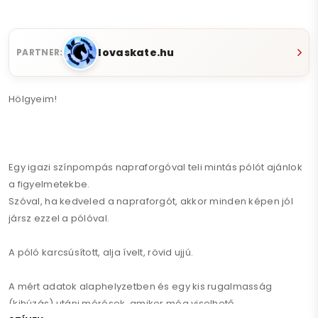
lovaskate.hu
PARTNER:
Hölgyeim!
Egy igazi színpompás napraforgóval teli mintás pólót ajánlok
a figyelmetekbe.
Szóval, ha kedveled a napraforgót, akkor minden képen jól
jársz ezzel a pólóval.
A póló karcsúsított, alja ívelt, rövid ujjú.
A mért adatok alaphelyzetben és egy kis rugalmasság
(kihúzás) utáni mérések, amikor még viselhető.