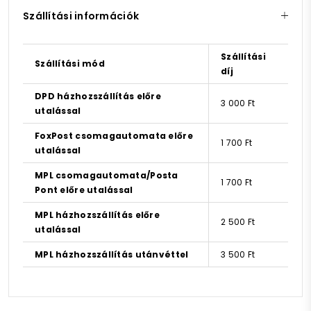
Szállítási információk
Szállítási
Szállítási mód
díj
DPD házhozszállítás előre
3 000 Ft
utalással
FoxPost csomagautomata előre
1 700 Ft
utalással
MPL csomagautomata/Posta
1 700 Ft
Pont előre utalással
MPL házhozszállítás előre
2 500 Ft
utalással
MPL házhozszállítás utánvéttel
3 500 Ft