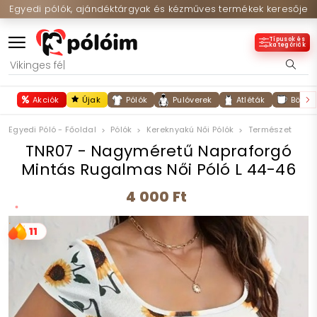
Egyedi pólók, ajándéktárgyak és kézműves termékek keresője
Típusok és
kategóriák
Akciók
Újak
Pólók
Pulóverek
Atléták
Bögré
Egyedi Póló - Főoldal
Pólók
Kereknyakú Női Pólók
Természet
TNR07 - Nagyméretű Napraforgó
Mintás Rugalmas Női Póló L 44-46
4 000 Ft
11