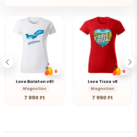
0
0
Love Balaton v61
Love Tisza v8
Magnolion
Magnolion
7 990 Ft
7 990 Ft