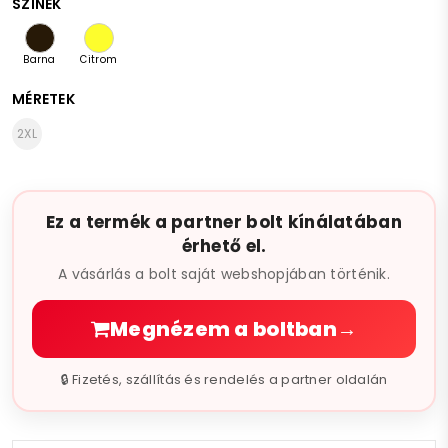
SZÍNEK
Mérete szerint:
- mellbősége 98cm, de enged egészen 108cm-ig,
Barna
Citrom
- derékbősége 88-108cm
MÉRETEK
- alj bősége 98-108cm
- két váll közötti távolsága 40-45cm
2XL
- ujja hossza 17cm
- karbősége ...
Ez a termék a partner bolt kínálatában
érhető el.
A vásárlás a bolt saját webshopjában történik.
Megnézem a boltban
→
🔒 Fizetés, szállítás és rendelés a partner oldalán