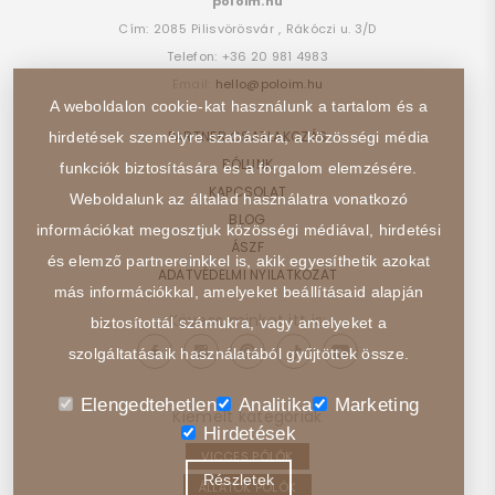
poloim.hu
Cím:
2085
Pilisvörösvár
,
Rákóczi u. 3/D
Telefon:
+36 20 981 4983
Email:
hello@poloim.hu
A weboldalon cookie-kat használunk a tartalom és a
PARTNER CSATLAKOZÁS
hirdetések személyre szabására, a közösségi média
RÓLUNK
funkciók biztosítására és a forgalom elemzésére.
KAPCSOLAT
Weboldalunk az általad használatra vonatkozó
BLOG
információkat megosztjuk közösségi médiával, hirdetési
ÁSZF
és elemző partnereinkkel is, akik egyesíthetik azokat
ADATVÉDELMI NYILATKOZAT
más információkkal, amelyeket beállításaid alapján
Kövess minket itt is:
biztosítottál számukra, vagy amelyeket a
szolgáltatásaik használatából gyűjtöttek össze.
Elengedtehetlen
Analitika
Marketing
Kiemelt kategóriák
Hirdetések
VICCES PÓLÓK
Részletek
ÁLLATOK PÓLÓK