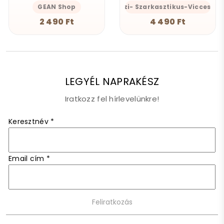
GEAN Shop
AlszomKöszi- Szarkasztikus-Vicces-Ö
2 490 Ft
4 490 Ft
LEGYÉL NAPRAKÉSZ
Iratkozz fel hírlevelünkre!
Keresztnév
*
Email cím
*