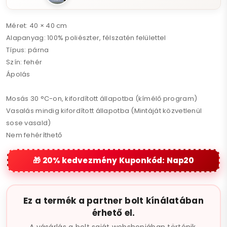
Méret: 40 × 40 cm
Alapanyag: 100% poliészter, félszatén felülettel
Típus: párna
Szín: fehér
Ápolás
Mosás 30 °C-on, kifordított állapotba (kímélő program)
Vasalás mindig kifordított állapotba (Mintáját közvetlenül
sose vasald)
Nem fehéríthető
20% kedvezmény Kuponkód: Nap20
Ez a termék a partner bolt kínálatában
érhető el.