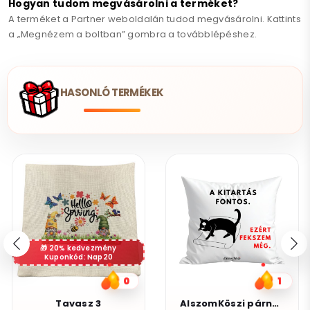
Hogyan tudom megvásárolni a terméket?
A terméket a Partner weboldalán tudod megvásárolni. Kattints
a „Megnézem a boltban” gombra a továbblépéshez.
HASONLÓ TERMÉKEK
20% kedvezmény
Kuponkód: Nap20
0
1
Tavasz 3
AlszomKöszi párna - A kitartás fontos-Ezért fekszem még