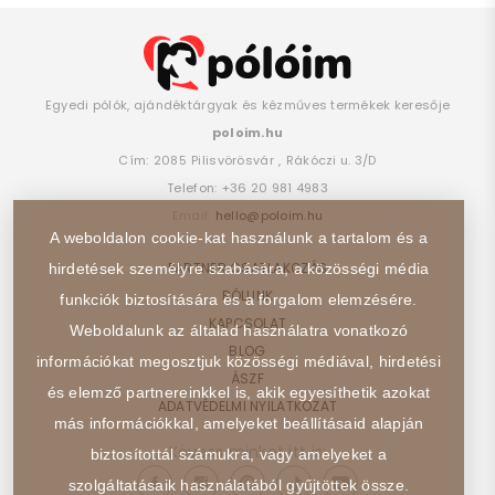
Egyedi pólók, ajándéktárgyak és kézműves termékek keresője
poloim.hu
Cím:
2085
Pilisvörösvár
,
Rákóczi u. 3/D
Telefon:
+36 20 981 4983
Email:
hello@poloim.hu
A weboldalon cookie-kat használunk a tartalom és a
PARTNER CSATLAKOZÁS
hirdetések személyre szabására, a közösségi média
RÓLUNK
funkciók biztosítására és a forgalom elemzésére.
KAPCSOLAT
Weboldalunk az általad használatra vonatkozó
BLOG
információkat megosztjuk közösségi médiával, hirdetési
ÁSZF
és elemző partnereinkkel is, akik egyesíthetik azokat
ADATVÉDELMI NYILATKOZAT
más információkkal, amelyeket beállításaid alapján
Kövess minket itt is:
biztosítottál számukra, vagy amelyeket a
szolgáltatásaik használatából gyűjtöttek össze.