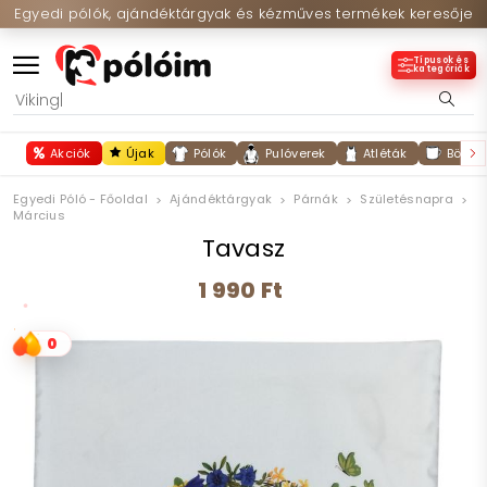
Egyedi pólók, ajándéktárgyak és kézműves termékek keresője
Típusok és
kategóriák
Akciók
Újak
Pólók
Pulóverek
Atléták
Bögré
Egyedi Póló - Főoldal
Ajándéktárgyak
Párnák
Születésnapra
Március
Tavasz
1 990 Ft
0