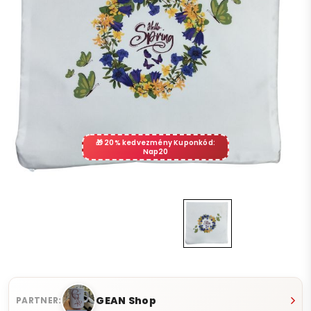
20% kedvezmény Kuponkód:
Nap20
GEAN Shop
PARTNER: