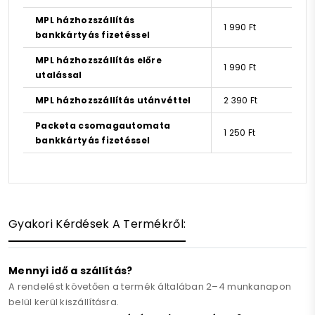
MPL házhozszállítás
1 990 Ft
bankkártyás fizetéssel
MPL házhozszállítás előre
1 990 Ft
utalással
MPL házhozszállítás utánvéttel
2 390 Ft
Packeta csomagautomata
1 250 Ft
bankkártyás fizetéssel
Gyakori Kérdések A Termékről:
Mennyi idő a szállítás?
A rendelést követően a termék általában 2–4 munkanapon
belül kerül kiszállításra.