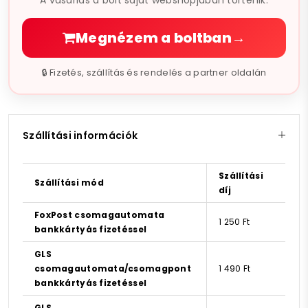
A vásárlás a bolt saját webshopjában történik.
Megnézem a boltban
→
🔒 Fizetés, szállítás és rendelés a partner oldalán
Szállítási információk
Szállítási
Szállítási mód
díj
FoxPost csomagautomata
1 250 Ft
bankkártyás fizetéssel
GLS
csomagautomata/csomagpont
1 490 Ft
bankkártyás fizetéssel
GLS