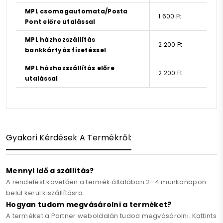
MPL csomagautomata/Posta
1 600 Ft
Pont előre utalással
MPL házhozszállítás
2 200 Ft
bankkártyás fizetéssel
MPL házhozszállítás előre
2 200 Ft
utalással
Gyakori Kérdések A Termékről:
Mennyi idő a szállítás?
A rendelést követően a termék általában 2–4 munkanapon
belül kerül kiszállításra.
Hogyan tudom megvásárolni a terméket?
A terméket a Partner weboldalán tudod megvásárolni. Kattints