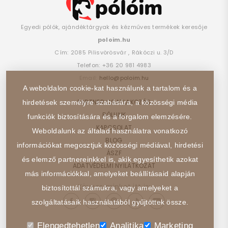
Egyedi pólók, ajándéktárgyak és kézműves termékek keresője
poloim.hu
Cím:
2085
Pilisvörösvár
,
Rákóczi u. 3/D
Telefon:
+36 20 981 4983
Email:
hello@poloim.hu
A weboldalon cookie-kat használunk a tartalom és a
PARTNER CSATLAKOZÁS
hirdetések személyre szabására, a közösségi média
RÓLUNK
funkciók biztosítására és a forgalom elemzésére.
KAPCSOLAT
Weboldalunk az általad használatra vonatkozó
BLOG
információkat megosztjuk közösségi médiával, hirdetési
ÁSZF
és elemző partnereinkkel is, akik egyesíthetik azokat
ADATVÉDELMI NYILATKOZAT
más információkkal, amelyeket beállításaid alapján
Kövess minket itt is:
biztosítottál számukra, vagy amelyeket a
szolgáltatásaik használatából gyűjtöttek össze.
Elengedtehetlen
Analitika
Marketing