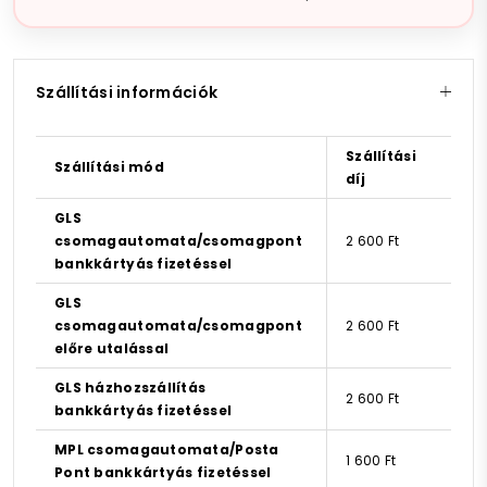
Szállítási információk
Szállítási
Szállítási mód
díj
GLS
csomagautomata/csomagpont
2 600 Ft
bankkártyás fizetéssel
GLS
csomagautomata/csomagpont
2 600 Ft
előre utalással
GLS házhozszállítás
2 600 Ft
bankkártyás fizetéssel
MPL csomagautomata/Posta
1 600 Ft
Pont bankkártyás fizetéssel