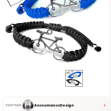
AncsumancsDesign
PARTNER: