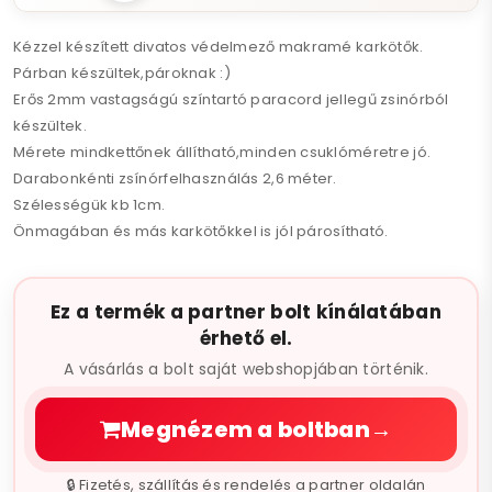
Kézzel készített divatos védelmező makramé karkötők.
Párban készültek,pároknak :)
Erős 2mm vastagságú színtartó paracord jellegű zsinórból
készültek.
Mérete mindkettőnek állítható,minden csuklóméretre jó.
Darabonkénti zsínórfelhasználás 2,6 méter.
Szélességük kb 1cm.
Önmagában és más karkötőkkel is jól párosítható.
Ez a termék a partner bolt kínálatában
érhető el.
A vásárlás a bolt saját webshopjában történik.
Megnézem a boltban
→
🔒 Fizetés, szállítás és rendelés a partner oldalán