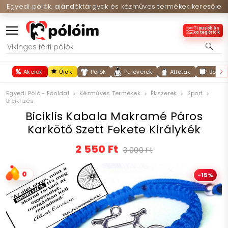
Egyedi pólók, ajándéktárgyak és kézműves termékek keresője
Típusok és
kategóriák
Akciók
Újak
Pólók
Pulóverek
Atléták
Bögré
Egyedi Póló - Főoldal
Kézműves Termékek
Ékszerek
Sport
Biciklizés
Biciklis Kabala Makramé Páros
Karkötő Szett Fekete Királykék
2 550 Ft
3 000 Ft
0
-15%