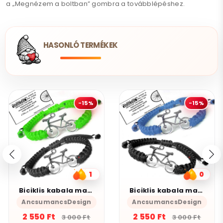
a „Megnézem a boltban” gombra a továbblépéshez.
HASONLÓ TERMÉKEK
-15%
-15%
1
0
Biciklis kabala makramé páros karkötő szett fekete neonzöld
Biciklis kabala makramé páros karkötő szett fekete Jeans-kék
AncsumancsDesign
AncsumancsDesign
2 550 Ft
2 550 Ft
3 000 Ft
3 000 Ft