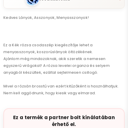
Kedves Lányok, Asszonyok, Menyasszonyok!
Ez a Kék rózsa csodaszép kiegészítője lehet a
menyasszonyok, koszorúslányok öltözékének.
Ajánlom még mindazoknak, akik szeretik a nemesen
egyszerű virágokat! A rózsa levelei organza és selyem
anyagból készültek, ezáltal sejtelmesen csillogó.
Mivel a rózsán brosstű van ezért kitűzőként is használhatjuk.
Nem kell aggódnunk, hogy kiesik vagy elmarad.
A rajta lévő krokodilcsattal egyszerűen fogathatjuk a
frizuránkba.
Ez a termék a partner bolt kínálatában
érhető el.
...a hajgumival pedig összefogath