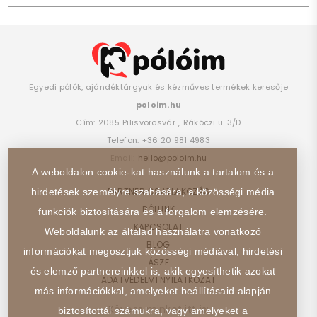
Egyedi pólók, ajándéktárgyak és kézműves termékek keresője
poloim.hu
Cím:
2085
Pilisvörösvár
,
Rákóczi u. 3/D
Telefon:
+36 20 981 4983
Email:
hello@poloim.hu
A weboldalon cookie-kat használunk a tartalom és a
PARTNER CSATLAKOZÁS
hirdetések személyre szabására, a közösségi média
RÓLUNK
funkciók biztosítására és a forgalom elemzésére.
KAPCSOLAT
Weboldalunk az általad használatra vonatkozó
BLOG
információkat megosztjuk közösségi médiával, hirdetési
ÁSZF
és elemző partnereinkkel is, akik egyesíthetik azokat
ADATVÉDELMI NYILATKOZAT
más információkkal, amelyeket beállításaid alapján
Kövess minket itt is:
biztosítottál számukra, vagy amelyeket a