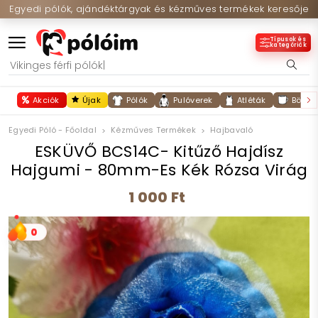
Egyedi pólók, ajándéktárgyak és kézműves termékek keresője
Típusok és
kategóriák
Akciók
Újak
Pólók
Pulóverek
Atléták
Bögré
Egyedi Póló - Főoldal
Kézműves Termékek
Hajbavaló
ESKÜVŐ BCS14C- Kitűző Hajdísz
Hajgumi - 80mm-Es Kék Rózsa Virág
1 000 Ft
0