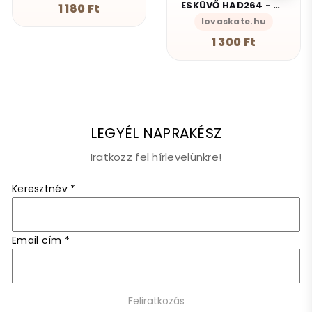
ESKÜVŐ HAD264 - Arany színű fehér virágos fém hajfésű 100x35mm
1 180 Ft
lovaskate.hu
1 300 Ft
LEGYÉL NAPRAKÉSZ
Iratkozz fel hírlevelünkre!
Keresztnév
*
Email cím
*