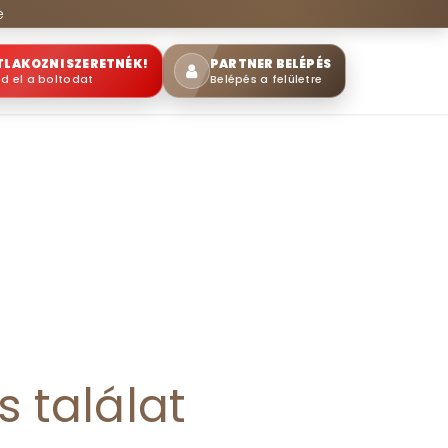
e
TLAKOZNI SZERETNÉK!
PARTNER BELÉPÉS
sd el a boltodat
Belépés a felületre
s találat