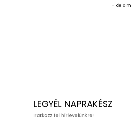
– de a m
LEGYÉL NAPRAKÉSZ
Iratkozz fel hírlevelünkre!