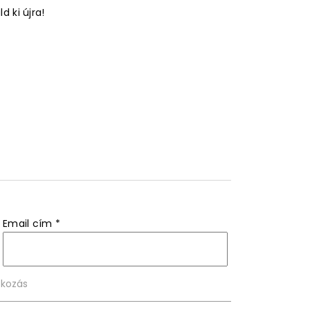
 ki újra!
Email cím
*