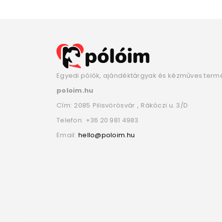
Egyedi pólók, ajándéktárgyak és kézműves term
poloim.hu
Cím:
2085
Pilisvörösvár
,
Rákóczi u. 3/D
Telefon:
+36 20 981 4983
Email:
hello@poloim.hu