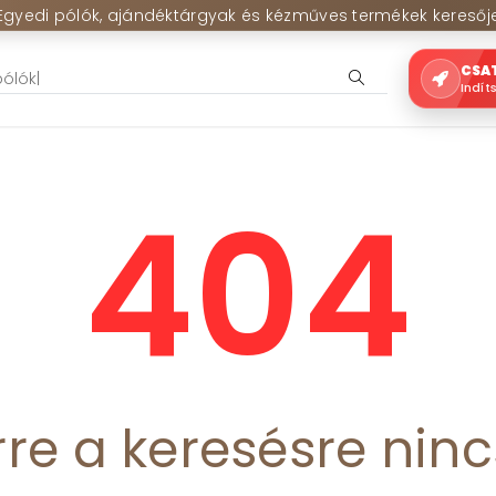
Egyedi pólók, ajándéktárgyak és kézműves termékek keresőj
CSA
Indít
404
re a keresésre ninc