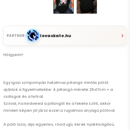
lovaskate.hu
PARTNER:
Hölgyeim!
Egy igazi színpompás hatalmas pillangó mintás pólót
ajánlok a figyelmetekbe. A pillangó mérete 25x17cm + a
csillagok és a felírat.
Szóval, ha kedveled a pillangót és a fekete színt, akkor
minden képen jól jársz ezzel a rugalmas anyagú pólóval.
A póló laza, alja egyenes, rövid ujjú, kerek nyakkivágású,