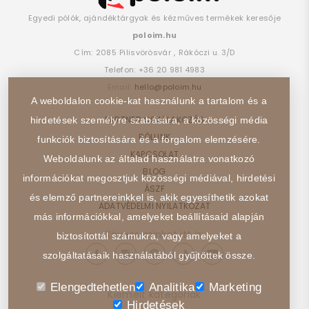
Egyedi pólók, ajándéktárgyak és kézműves termékek keresője
poloim.hu
Cím:
2085
Pilisvörösvár
,
Rákóczi u. 3/D
Telefon:
+36 20 981 4983
Email:
hello@poloim.hu
A weboldalon cookie-kat használunk a tartalom és a
PARTNER CSATLAKOZÁS
hirdetések személyre szabására, a közösségi média
RÓLUNK
funkciók biztosítására és a forgalom elemzésére.
KAPCSOLAT
Weboldalunk az általad használatra vonatkozó
BLOG
információkat megosztjuk közösségi médiával, hirdetési
ÁSZF
és elemző partnereinkkel is, akik egyesíthetik azokat
ADATVÉDELMI NYILATKOZAT
más információkkal, amelyeket beállításaid alapján
Kövess minket itt is:
biztosítottál számukra, vagy amelyeket a
szolgáltatásaik használatából gyűjtöttek össze.
Elengedtehetlen
Analitika
Marketing
Kiemelt kategóriák
Hirdetések