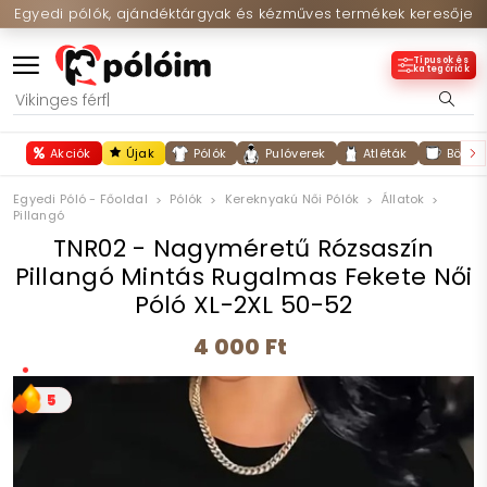
Egyedi pólók, ajándéktárgyak és kézműves termékek keresője
Típusok és
kategóriák
Akciók
Újak
Pólók
Pulóverek
Atléták
Bögré
Egyedi Póló - Főoldal
Pólók
Kereknyakú Női Pólók
Állatok
Pillangó
TNR02 - Nagyméretű Rózsaszín
Pillangó Mintás Rugalmas Fekete Női
Póló XL-2XL 50-52
4 000 Ft
5