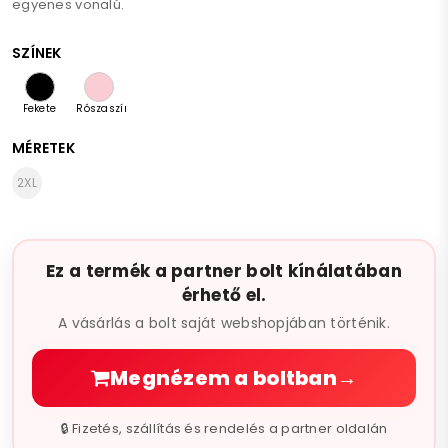
egyenes vonalú.
S végre a teltebbekre is gondoltak! (hiszen rugalmas)
SZÍNEK
A mért adatok alaphelyzetben és egy kis rugalmasság
Fekete
Rószaszín
(kihúzás) utáni mérések, amikor még viselhető.........
MÉRETEK
2XL
Ez a termék a partner bolt kínálatában
érhető el.
A vásárlás a bolt saját webshopjában történik.
Megnézem a boltban
→
🔒 Fizetés, szállítás és rendelés a partner oldalán