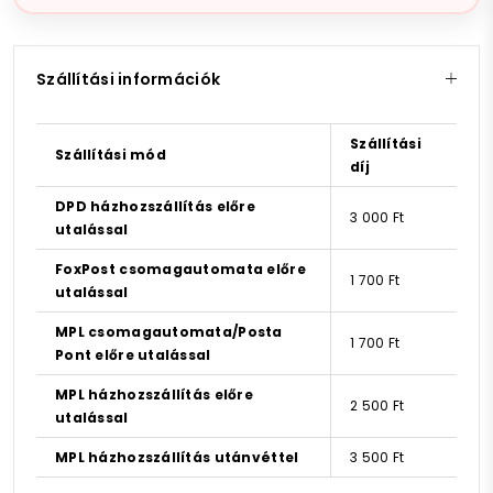
Szállítási információk
Szállítási
Szállítási mód
díj
DPD házhozszállítás előre
3 000 Ft
utalással
FoxPost csomagautomata előre
1 700 Ft
utalással
MPL csomagautomata/Posta
1 700 Ft
Pont előre utalással
MPL házhozszállítás előre
2 500 Ft
utalással
MPL házhozszállítás utánvéttel
3 500 Ft