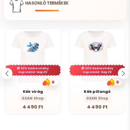
HASONLÓ TERMÉKEK
20% kedvezmény
20% kedvezmény
Kuponkód: Nap20
Kuponkód: Nap20
0
0
Kék virág
Kék pillangó
GEAN Shop
GEAN Shop
4 490 Ft
4 490 Ft