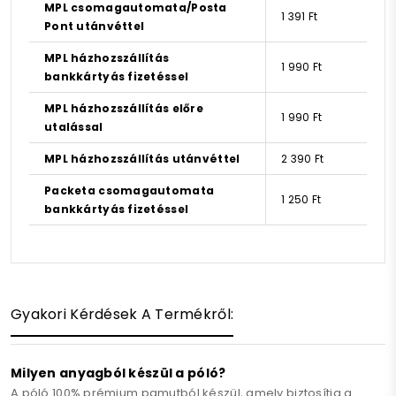
MPL csomagautomata/Posta
1 391 Ft
Pont utánvéttel
MPL házhozszállítás
1 990 Ft
bankkártyás fizetéssel
MPL házhozszállítás előre
1 990 Ft
utalással
MPL házhozszállítás utánvéttel
2 390 Ft
Packeta csomagautomata
1 250 Ft
bankkártyás fizetéssel
Gyakori Kérdések A Termékről:
Milyen anyagból készül a póló?
A póló 100% prémium pamutból készül, amely biztosítja a