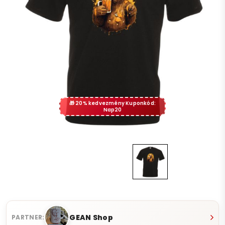
20% kedvezmény Kuponkód:
Nap20
GEAN Shop
PARTNER: