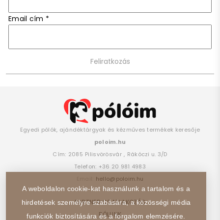
Email cím
*
Egyedi pólók, ajándéktárgyak és kézműves termékek keresője
poloim.hu
Cím:
2085
Pilisvörösvár
,
Rákóczi u. 3/D
Telefon:
+36 20 981 4983
Email:
hello@poloim.hu
A weboldalon cookie-kat használunk a tartalom és a
PARTNER CSATLAKOZÁS
hirdetések személyre szabására, a közösségi média
RÓLUNK
funkciók biztosítására és a forgalom elemzésére.