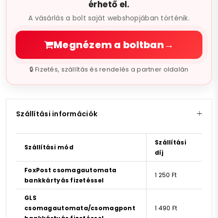
érhető el.
A vásárlás a bolt saját webshopjában történik.
Megnézem a boltban
→
🔒 Fizetés, szállítás és rendelés a partner oldalán
Szállítási információk
Szállítási
Szállítási mód
díj
FoxPost csomagautomata
1 250 Ft
bankkártyás fizetéssel
GLS
csomagautomata/csomagpont
1 490 Ft