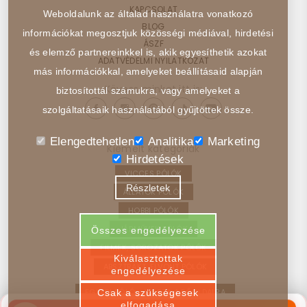
KAPCSOLAT
Weboldalunk az általad használatra vonatkozó
BLOG
információkat megosztjuk közösségi médiával, hirdetési
ÁSZF
és elemző partnereinkkel is, akik egyesíthetik azokat
ADATVÉDELMI NYILATKOZAT
más információkkal, amelyeket beállításaid alapján
Kövess minket itt is:
biztosítottál számukra, vagy amelyeket a
szolgáltatásaik használatából gyűjtöttek össze.
Elengedtehetlen
Analitika
Marketing
Kiemelt kategóriák
Hirdetések
VICCES PÓLÓK
Részletek
ÁLLATOK PÓLÓK
HOBBI PÓLÓK
JÁRMŰVEK PÓLÓK
Összes engedélyezése
FILMEK, SOROZATOK PÓLÓK
Kiválasztottak
ABSZTRAKT, ELVONT PÓLÓK
engedélyezése
EGYEDI PÓLÓ – VISSZA A FŐOLDALRA
Csak a szükségesek
elfogadása