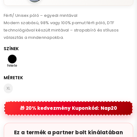
Férfi/ Unisex póló – egyedi mintával
Modern szabású, 98% vagy 100% pamut férfi póló, DTF
technológiával készült mintával – strapabíró és stílusos
választás a mindennapokba.
SZÍNEK
Fekete
MÉRETEK
XL
20% kedvezmény Kuponkód: Nap20
Ez a termék a partner bolt kínálatában