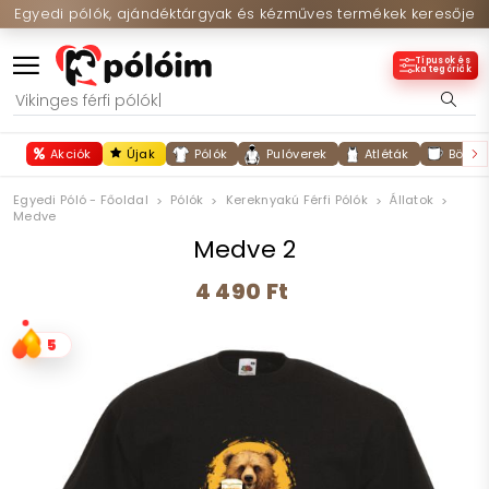
Egyedi pólók, ajándéktárgyak és kézműves termékek keresője
Típusok és
kategóriák
Akciók
Újak
Pólók
Pulóverek
Atléták
Bögré
Egyedi Póló - Főoldal
Pólók
Kereknyakú Férfi Pólók
Állatok
Medve
Medve 2
4 490 Ft
5