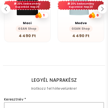
20% kedvezmény
20% kedvezmény
Kuponkód: Nap20
Kuponkód: Nap20
1
0
Maci
Medve
GEAN Shop
GEAN Shop
4 490 Ft
4 490 Ft
LEGYÉL NAPRAKÉSZ
Iratkozz fel hírlevelünkre!
Keresztnév
*