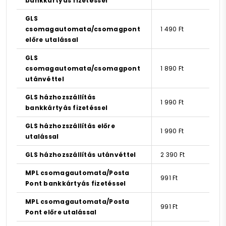
bankkártyás fizetéssel
GLS
csomagautomata/csomagpont
1 490 Ft
előre utalással
GLS
csomagautomata/csomagpont
1 890 Ft
utánvéttel
GLS házhozszállítás
1 990 Ft
bankkártyás fizetéssel
GLS házhozszállítás előre
1 990 Ft
utalással
GLS házhozszállítás utánvéttel
2 390 Ft
MPL csomagautomata/Posta
991 Ft
Pont bankkártyás fizetéssel
MPL csomagautomata/Posta
991 Ft
Pont előre utalással