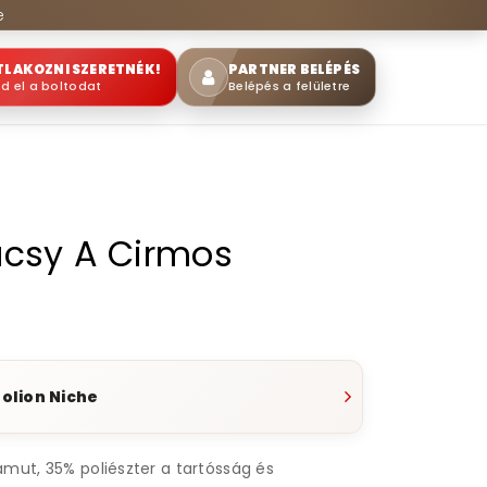
e
TLAKOZNI SZERETNÉK!
PARTNER BELÉPÉS
sd el a boltodat
Belépés a felületre
csy A Cirmos
lion Niche
mut, 35% poliészter a tartósság és