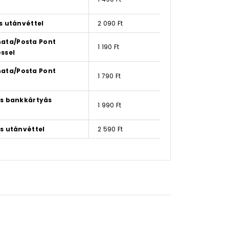
s utánvéttel
2 090 Ft
ata/Posta Pont
1 190 Ft
ssel
ata/Posta Pont
1 790 Ft
ás bankkártyás
1 990 Ft
s utánvéttel
2 590 Ft