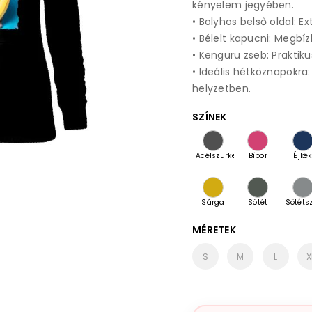
kényelem jegyében.
• Bolyhos belső oldal: 
• Bélelt kapucni: Megbíz
• Kenguru zseb: Praktik
• Ideális hétköznapokra
helyzetben.
SZÍNEK
Acélszürke
Bíbor
Éjkék
Sárga
Sötét
Sötéts
palakő
melan
MÉRETEK
S
M
L
X