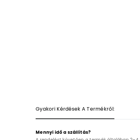
Gyakori Kérdések A Termékről:
Mennyi idő a szállítás?
A rendelést követően a termék általában 2–4 m