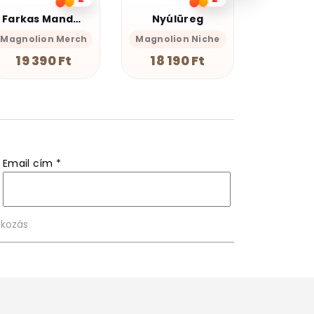
Nyúlüreg
Yellowpunk
Magnolion Niche
Magnolion Merch
Magnoli
18 190 Ft
19 390 Ft
19 3
Email cím
*