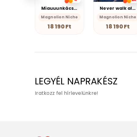
Miauuunkácsy a fekete
Never walk alone
FCK Ner
on Niche
Magnolion Niche
Magnolion Niche
90 Ft
18 190 Ft
18 190 Ft
LEGYÉL NAPRAKÉSZ
Iratkozz fel hírlevelünkre!