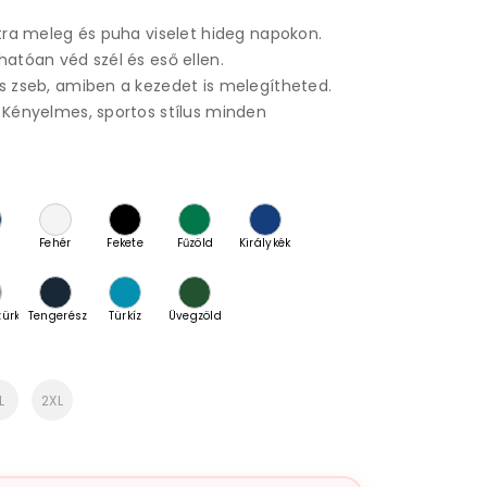
Extra meleg és puha viselet hideg napokon.
hatóan véd szél és eső ellen.
us zseb, amiben a kezedet is melegítheted.
: Kényelmes, sportos stílus minden
Fehér
Fekete
Fűzöld
Királykék
zürke
Tengerészkék
Türkíz
Üvegzöld
zs
L
2XL