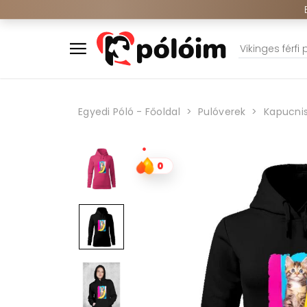
Egyedi Póló - Főoldal
Pulóverek
Kapucnis
0