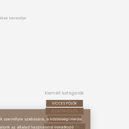
ékek keresője
Kiemelt kategóriák
VICCES PÓLÓK
ÁLLATOK PÓLÓK
HOBBI PÓLÓK
sek személyre szabására, a közösségi média
JÁRMŰVEK PÓLÓK
alunk az általad használatra vonatkozó