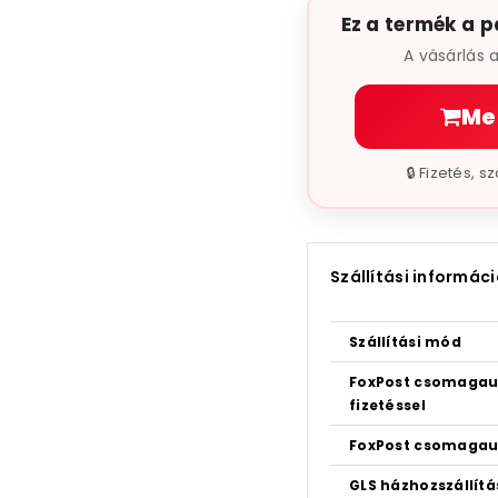
Ez a termék a p
A vásárlás 
Me
🔒 Fizetés, 
Szállítási informác
Szállítási mód
FoxPost csomagau
fizetéssel
FoxPost csomagau
GLS házhozszállít