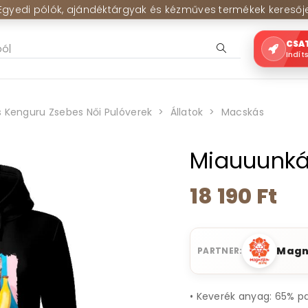
Egyedi pólók, ajándéktárgyak és kézműves termékek keresőj
CSA
Indít
 Kenguru Zsebes Női Pulóverek
Állatok
Macskás
Miauuunká
18 190 Ft
Magno
PARTNER:
• Keverék anyag: 65% pa