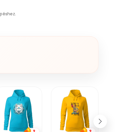
épéshez.
2
1