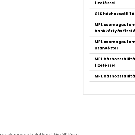
fizetéssel
GLS házhozszállítá
MPL csomagautom
bankkártyás fizeté
MPL csomagautom
utánvéttel
MPL házhozszállít
fizetéssel
MPL házhozszállítá
unkanapon belül kerül kiszállításra.