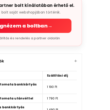
artner bolt kínálatában érhető el.
a bolt saját webshopjában történik.
gnézem a boltban
→
szállítás és rendelés a partner oldalán
iók
Szállítási díj
tomata bankkártyás
1 190 Ft
tomata utánvéttel
1 790 Ft
ás bankkártyás
1 490 Ft