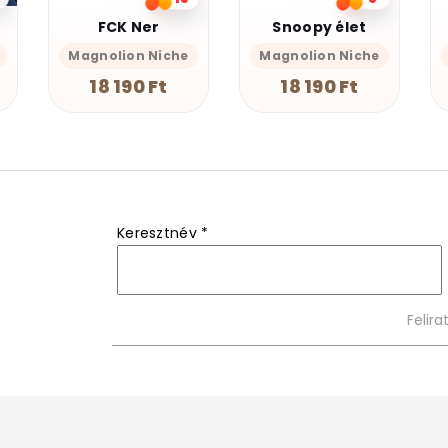
Snoopy élet
Farkas Mandala
Magnolion Niche
Magnolion Merch
18 190 Ft
19 390 Ft
Keresztnév
*