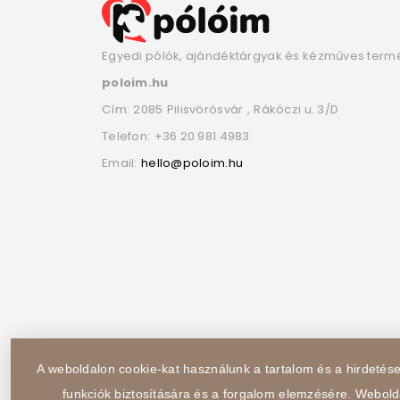
Egyedi pólók, ajándéktárgyak és kézműves term
poloim.hu
Cím:
2085
Pilisvörösvár
,
Rákóczi u. 3/D
Telefon:
+36 20 981 4983
Email:
hello@poloim.hu
A weboldalon cookie-kat használunk a tartalom és a hirdeté
funkciók biztosítására és a forgalom elemzésére. Webold