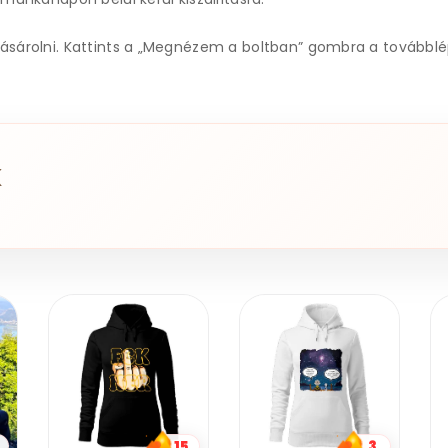
sárolni. Kattints a „Megnézem a boltban” gombra a továbbl
K
3
2