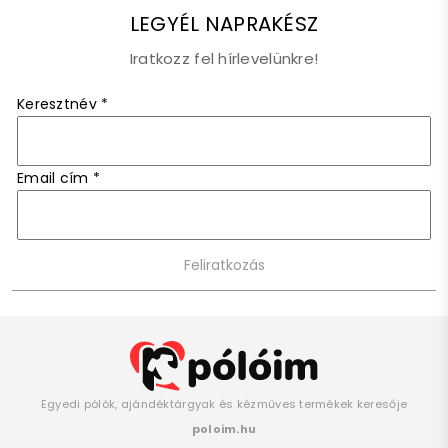
LEGYÉL NAPRAKÉSZ
Iratkozz fel hírlevelünkre!
Keresztnév
*
Email cím
*
Egyedi pólók, ajándéktárgyak és kézműves termékek keresője
poloim.hu