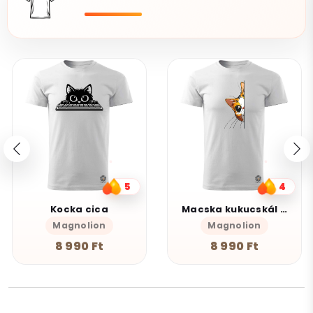
5
4
Kocka cica
Macska kukucskál v5
Magnolion
Magnolion
8 990 Ft
8 990 Ft