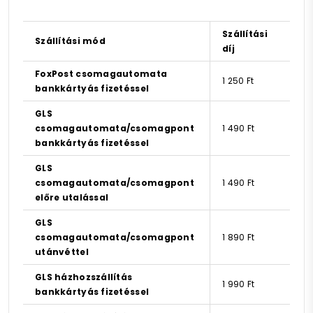
Szállítási
Szállítási mód
díj
FoxPost csomagautomata
1 250 Ft
bankkártyás fizetéssel
GLS
csomagautomata/csomagpont
1 490 Ft
bankkártyás fizetéssel
GLS
csomagautomata/csomagpont
1 490 Ft
előre utalással
GLS
csomagautomata/csomagpont
1 890 Ft
utánvéttel
GLS házhozszállítás
1 990 Ft
bankkártyás fizetéssel