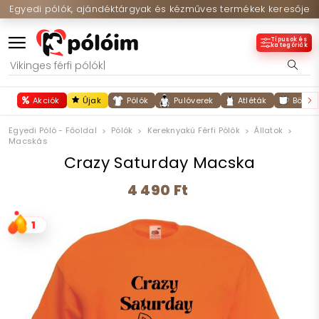
Egyedi pólók, ajándéktárgyak és kézműves termékek keresője
Típusok és
kategóriák
Akciók
Újak
Pólók
Pulóverek
Atléták
Bögré
Egyedi Póló - Főoldal
Pólók
Kereknyakú Férfi Pólók
Állatok
Macskás
Crazy Saturday Macska
4 490 Ft
1