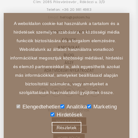
Cím:
2085
Pilisvörösvár
,
Rákóczi u. 3/D
Telefon:
+36 20 981 4983
Email:
hello@poloim.hu
A weboldalon cookie-kat használunk a tartalom és a
PARTNER CSATLAKOZÁS
hirdetések személyre szabására, a közösségi média
RÓLUNK
funkciók biztosítására és a forgalom elemzésére.
KAPCSOLAT
Weboldalunk az általad használatra vonatkozó
BLOG
információkat megosztjuk közösségi médiával, hirdetési
ÁSZF
és elemző partnereinkkel is, akik egyesíthetik azokat
ADATVÉDELMI NYILATKOZAT
más információkkal, amelyeket beállításaid alapján
Kövess minket itt is:
biztosítottál számukra, vagy amelyeket a
szolgáltatásaik használatából gyűjtöttek össze.
Elengedtehetlen
Analitika
Marketing
Kiemelt kategóriák
Hirdetések
VICCES PÓLÓK
Részletek
ÁLLATOK PÓLÓK
HOBBI PÓLÓK