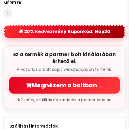
MÉRETEK
Gépi szárítás, normál programon, kímélő üzemmódban
(alacsony hőfokon)
L
Vasalás mindig k
20% kedvezmény Kuponkód: Nap20
Ez a termék a partner bolt kínálatában
érhető el.
A vásárlás a bolt saját webshopjában történik.
Megnézem a boltban
→
🔒 Fizetés, szállítás és rendelés a partner oldalán
Szállítási információk