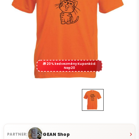
20% kedvezmény Kuponkód:
Nap20
GEAN Shop
PARTNER: