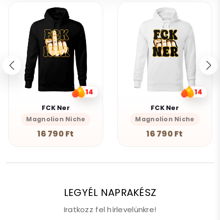
14
14
FCK Ner
FCK Ner
Magnolion Niche
Magnolion Niche
16 790 Ft
16 790 Ft
LEGYÉL NAPRAKÉSZ
Iratkozz fel hírlevelünkre!