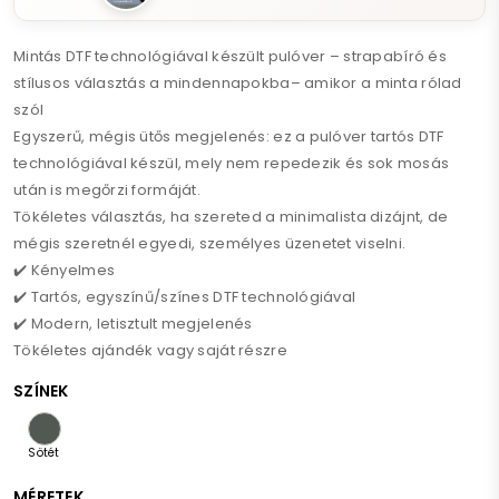
Mintás DTF technológiával készült pulóver – strapabíró és
stílusos választás a mindennapokba– amikor a minta rólad
szól
Egyszerű, mégis ütős megjelenés: ez a pulóver tartós DTF
technológiával készül, mely nem repedezik és sok mosás
után is megőrzi formáját.
Tökéletes választás, ha szereted a minimalista dizájnt, de
mégis szeretnél egyedi, személyes üzenetet viselni.
✔️ Kényelmes
✔️ Tartós, egyszínű/színes DTF technológiával
✔️ Modern, letisztult megjelenés
Tökéletes ajándék vagy saját részre
SZÍNEK
Sötét
palakő
MÉRETEK