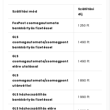
Szállítási
Szállítási mód
díj
FoxPost csomagautomata
1 250 Ft
bankkártyás fizetéssel
GLS
csomagautomata/csomagpont
1 490 Ft
bankkártyás fizetéssel
GLS
csomagautomata/csomagpont
1 490 Ft
előre utalással
GLS
csomagautomata/csomagpont
1 890 Ft
utánvéttel
GLS házhozszállítás
1 990 Ft
bankkártyás fizetéssel
GLS házhozszállítás előre