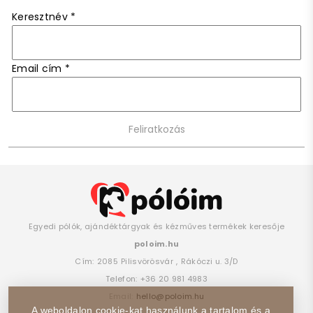
Keresztnév
*
Email cím
*
Egyedi pólók, ajándéktárgyak és kézműves termékek keresője
poloim.hu
Cím:
2085
Pilisvörösvár
,
Rákóczi u. 3/D
Telefon:
+36 20 981 4983
Email:
hello@poloim.hu
A weboldalon cookie-kat használunk a tartalom és a