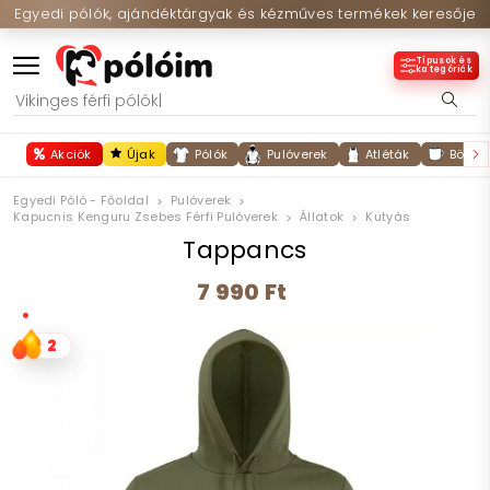
Egyedi pólók, ajándéktárgyak és kézműves termékek keresője
Típusok és
kategóriák
Akciók
Újak
Pólók
Pulóverek
Atléták
Bögré
Egyedi Póló - Főoldal
Pulóverek
Kapucnis Kenguru Zsebes Férfi Pulóverek
Állatok
Kutyás
Tappancs
7 990 Ft
2