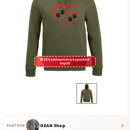
20% kedvezmény Kuponkód:
Nap20
GEAN Shop
PARTNER: