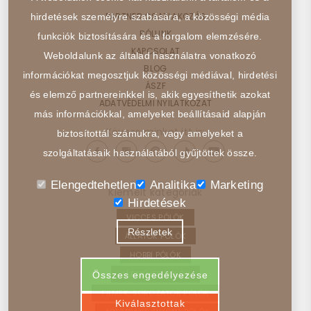
PARTNER CSATLAKOZÁS
hirdetések személyre szabására, a közösségi média
RÓLUNK
funkciók biztosítására és a forgalom elemzésére.
KAPCSOLAT
Weboldalunk az általad használatra vonatkozó
BLOG
információkat megosztjuk közösségi médiával, hirdetési
ÁSZF
és elemző partnereinkkel is, akik egyesíthetik azokat
ADATVÉDELMI NYILATKOZAT
más információkkal, amelyeket beállításaid alapján
Kövess minket itt is:
biztosítottál számukra, vagy amelyeket a
szolgáltatásaik használatából gyűjtöttek össze.
Elengedtehetlen
Analitika
Marketing
Kiemelt kategóriák
Hirdetések
VICCES PÓLÓK
Részletek
ÁLLATOK PÓLÓK
HOBBI PÓLÓK
JÁRMŰVEK PÓLÓK
Összes engedélyezése
FILMEK, SOROZATOK PÓLÓK
Kiválasztottak