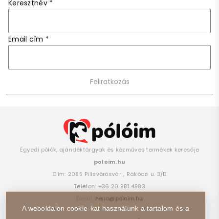
Keresztnév
*
Email cím
*
Egyedi pólók, ajándéktárgyak és kézműves termékek keresője
poloim.hu
Cím:
2085
Pilisvörösvár
,
Rákóczi u. 3/D
Telefon:
+36 20 981 4983
Email:
hello@poloim.hu
A weboldalon cookie-kat használunk a tartalom és a