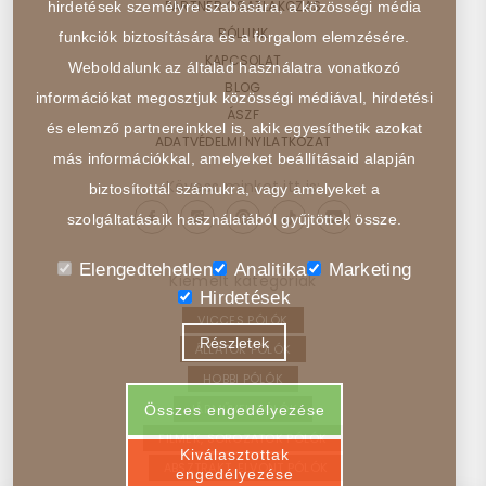
PARTNER CSATLAKOZÁS
hirdetések személyre szabására, a közösségi média
RÓLUNK
funkciók biztosítására és a forgalom elemzésére.
KAPCSOLAT
Weboldalunk az általad használatra vonatkozó
BLOG
információkat megosztjuk közösségi médiával, hirdetési
ÁSZF
és elemző partnereinkkel is, akik egyesíthetik azokat
ADATVÉDELMI NYILATKOZAT
más információkkal, amelyeket beállításaid alapján
Kövess minket itt is:
biztosítottál számukra, vagy amelyeket a
szolgáltatásaik használatából gyűjtöttek össze.
Elengedtehetlen
Analitika
Marketing
Kiemelt kategóriák
Hirdetések
VICCES PÓLÓK
Részletek
ÁLLATOK PÓLÓK
HOBBI PÓLÓK
JÁRMŰVEK PÓLÓK
Összes engedélyezése
FILMEK, SOROZATOK PÓLÓK
Kiválasztottak
ABSZTRAKT, ELVONT PÓLÓK
engedélyezése