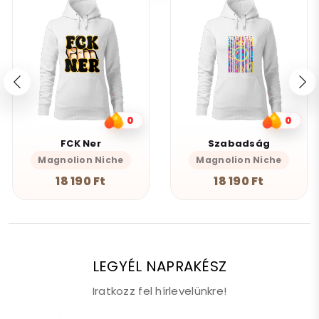
0
0
FCK Ner
Szabadság
Magnolion Niche
Magnolion Niche
18 190 Ft
18 190 Ft
LEGYÉL NAPRAKÉSZ
Iratkozz fel hírlevelünkre!