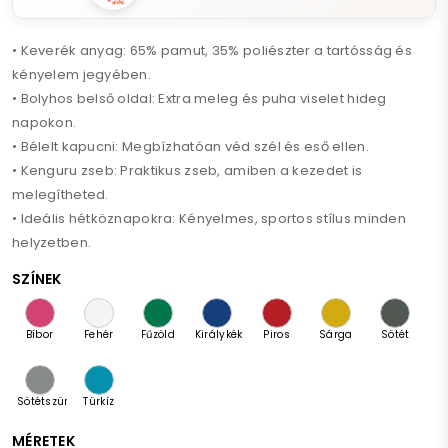
• Keverék anyag: 65% pamut, 35% poliészter a tartósság és
kényelem jegyében.
• Bolyhos belső oldal: Extra meleg és puha viselet hideg
napokon.
• Bélelt kapucni: Megbízhatóan véd szél és eső ellen.
• Kenguru zseb: Praktikus zseb, amiben a kezedet is
melegítheted.
• Ideális hétköznapokra: Kényelmes, sportos stílus minden
helyzetben.
SZÍNEK
Bíbor
Fehér
Fűzöld
Királykék
Piros
Sárga
Sötét
palakő
Sötétszürke
Türkíz
melanzs
MÉRETEK