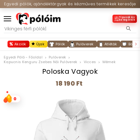
Egyedi pólók, ajándéktárgyak és kézműves termékek keresője
Típusok és
kategóriák
Akciók
Újak
Pólók
Pulóverek
Atléták
Bögré
Egyedi Póló - Főoldal
Pulóverek
Kapucnis Kenguru Zsebes Női Pulóverek
Vicces
Mémek
Poloska Vagyok
18 190 Ft
0