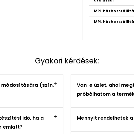
utalással
MPL házhozszállítá
MPL házhozszállítá
Gyakori kérdések:
k módosítására (szín,
Van-e üzlet, ahol meg
próbálhatom a termé
észítési idő, ha a
Mennyit rendelhetek a 
r emiatt?