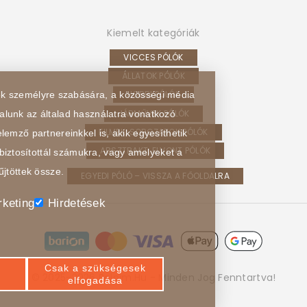
Kiemelt kategóriák
VICCES PÓLÓK
ÁLLATOK PÓLÓK
HOBBI PÓLÓK
sek személyre szabására, a közösségi média
JÁRMŰVEK PÓLÓK
alunk az általad használatra vonatkozó
FILMEK, SOROZATOK PÓLÓK
lemző partnereinkkel is, akik egyesíthetik
ABSZTRAKT, ELVONT PÓLÓK
biztosítottál számukra, vagy amelyeket a
űjtöttek össze.
EGYEDI PÓLÓ – VISSZA A FŐOLDALRA
keting
Hirdetések
Csak a szükségesek
© 2025-2026 Poloim.hu - Minden Jog Fenntartva!
elfogadása