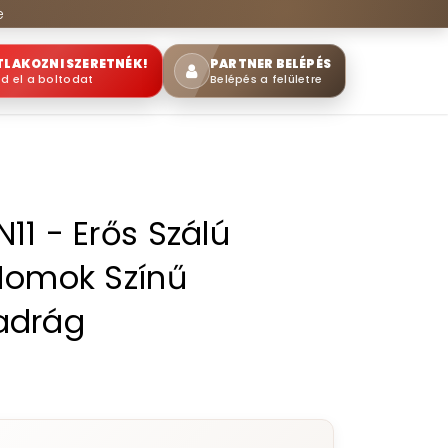
e
TLAKOZNI SZERETNÉK!
PARTNER BELÉPÉS
sd el a boltodat
Belépés a felületre
11 - Erős Szálú
Homok Színű
adrág