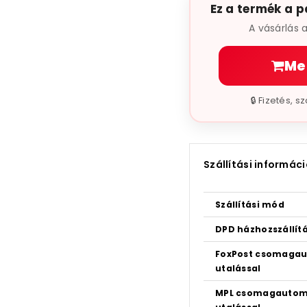
Ez a termék a p
A vásárlás 
Me
🔒 Fizetés, 
Szállítási informác
Szállítási mód
DPD házhozszállítá
FoxPost csomagau
utalással
MPL csomagautoma