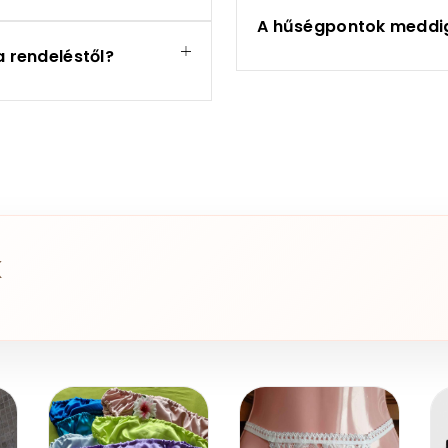
A hűségpontok meddig
a rendeléstől?
K