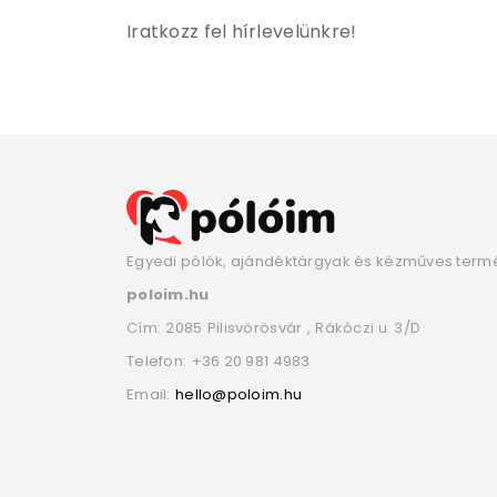
Iratkozz fel hírlevelünkre!
Egyedi pólók, ajándéktárgyak és kézműves term
poloim.hu
Cím:
2085
Pilisvörösvár
,
Rákóczi u. 3/D
Telefon:
+36 20 981 4983
Email:
hello@poloim.hu