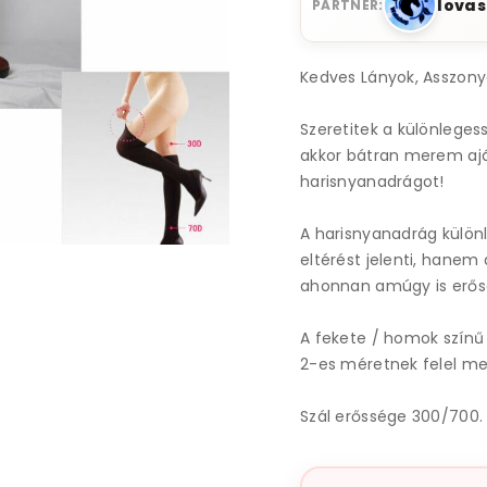
lovas
PARTNER:
Kedves Lányok, Asszony
Szeretitek a különleges
akkor bátran merem aján
harisnyanadrágot!
A harisnyanadrág külön
eltérést jelenti, hanem
ahonnan amúgy is erőse
A fekete / homok színű
2-es méretnek felel me
Szál erőssége 300/700.