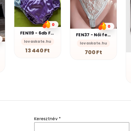
0
FEN37 - Női fehérnemű - Nyitott csipke tanga
lovaskate.hu
0
700 Ft
ZOK01 - LEVIS fekete férfi zokni 39-41-es méret
lovaskate.hu
2 500 Ft
Keresztnév
*