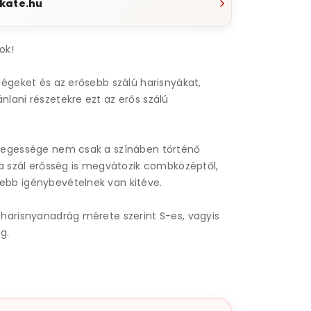
kate.hu
ok!
ségeket és az erősebb szálú harisnyákat,
lani részetekre ezt az erős szálú
legessége nem csak a színáben történő
 a szál erősség is megvátozik combközéptől,
bb igénybevételnek van kitéve.
 harisnyanadrág mérete szerint S-es, vagyis
g.