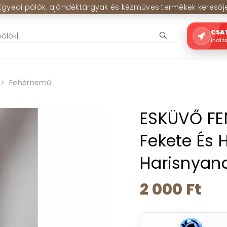
Egyedi pólók, ajándéktárgyak és kézműves termékek keresőj
CSA
Indít
Fehérnemű
ESKÜVŐ FEN
Fekete És 
Harisnyan
2 000 Ft