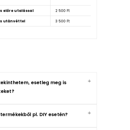
s előre utalással
2 500 Ft
s utánvéttel
3 500 Ft
tekinthetem, esetleg meg is
keket?
termékekből pl. DIY esetén?