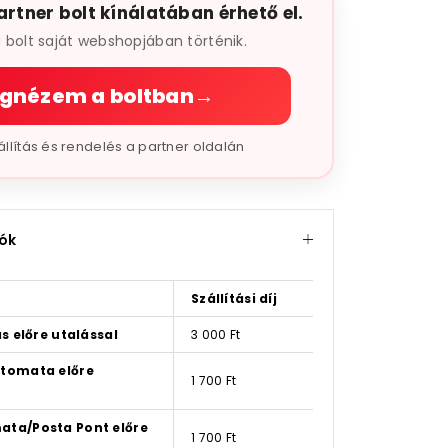
artner bolt kínálatában érhető el.
a bolt saját webshopjában történik.
gnézem a boltban
→
szállítás és rendelés a partner oldalán
iók
Szállítási díj
s előre utalással
3 000 Ft
tomata előre
1 700 Ft
ta/Posta Pont előre
1 700 Ft