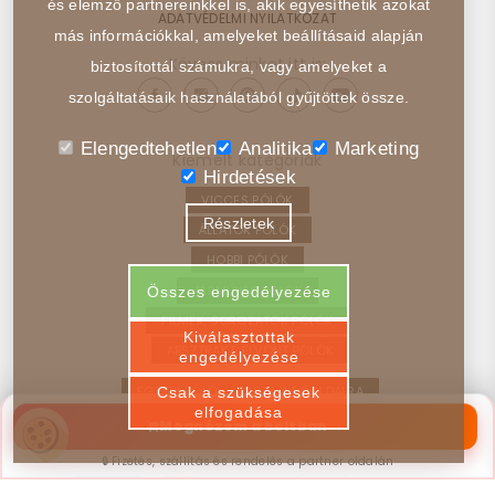
és elemző partnereinkkel is, akik egyesíthetik azokat
ADATVÉDELMI NYILATKOZAT
más információkkal, amelyeket beállításaid alapján
Kövess minket itt is:
biztosítottál számukra, vagy amelyeket a
szolgáltatásaik használatából gyűjtöttek össze.
Elengedtehetlen
Analitika
Marketing
Kiemelt kategóriák
Hirdetések
VICCES PÓLÓK
Részletek
ÁLLATOK PÓLÓK
HOBBI PÓLÓK
JÁRMŰVEK PÓLÓK
Összes engedélyezése
FILMEK, SOROZATOK PÓLÓK
Kiválasztottak
ABSZTRAKT, ELVONT PÓLÓK
engedélyezése
EGYEDI PÓLÓ – VISSZA A FŐOLDALRA
Csak a szükségesek
elfogadása
→
Megnézem a boltban
🔒 Fizetés, szállítás és rendelés a partner oldalán