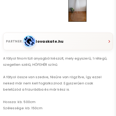
lovaskate.hu
PARTNER:
A fátyol finom tüll anyagból készült, mely egyszerű, 1 rétegű,
szegetlen szélű, HÓFEHÉR színű.
A fátyol össze van szedve, fésűre van rögzítve, így ezzel
neked már nem kell foglalkoznod. Egyszerűen csak
beletűzöd a frizurádba és már kész is.
Hossza: kb. 500cm
Szélessége: kb. 150cm