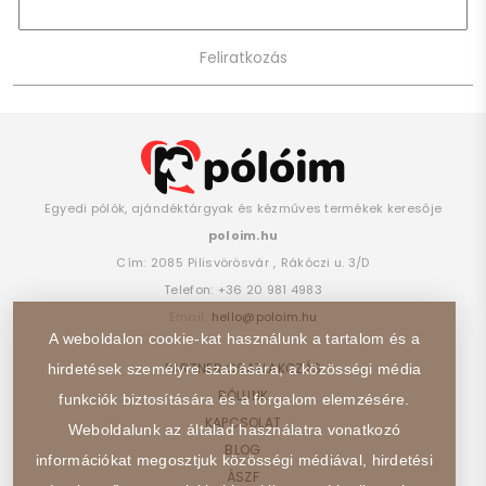
Egyedi pólók, ajándéktárgyak és kézműves termékek keresője
poloim.hu
Cím:
2085
Pilisvörösvár
,
Rákóczi u. 3/D
Telefon:
+36 20 981 4983
Email:
hello@poloim.hu
A weboldalon cookie-kat használunk a tartalom és a
PARTNER CSATLAKOZÁS
hirdetések személyre szabására, a közösségi média
RÓLUNK
funkciók biztosítására és a forgalom elemzésére.
KAPCSOLAT
Weboldalunk az általad használatra vonatkozó
BLOG
információkat megosztjuk közösségi médiával, hirdetési
ÁSZF