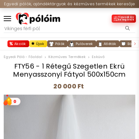
Egyedi pólók, ajándéktárgyak és kézműves termékek keresője
Típusok és
kategóriák
Akciók
Újak
Pólók
Pulóverek
Atléták
Bögré
Egyedi Póló - Főoldal
Kézműves Termékek
Esküvő
FTY56 - 1 Rétegű Szegetlen Ekrü
Menyasszonyi Fátyol 500x150cm
20 000 Ft
0