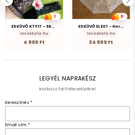
1
0
ESKÜVŐ KTY17 - 36cm-es fekete menyasszonyi csipke kesztyű
ESKÜVŐ ELE07 - Horgolt törtfehér színű menyasszonyi csipke napernyő
lovaskate.hu
lovaskate.hu
4 999 Ft
34 999 Ft
LEGYÉL NAPRAKÉSZ
Iratkozz fel hírlevelünkre!
Keresztnév
*
Email cím
*