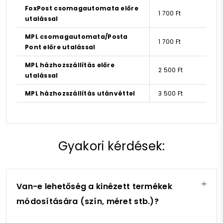
FoxPost csomagautomata előre
1 700 Ft
utalással
MPL csomagautomata/Posta
1 700 Ft
Pont előre utalással
MPL házhozszállítás előre
2 500 Ft
utalással
MPL házhozszállítás utánvéttel
3 500 Ft
Gyakori kérdések:
Van-e lehetőség a kinézett termékek
módosítására (szín, méret stb.)?