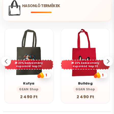
HASONLÓ TERMÉKEK
20% kedvezmény
20% kedvezmény
Kuponkód: Nap20
Kuponkód: Nap20
1
1
Kutya
Bulldog
GEAN Shop
GEAN Shop
2 490 Ft
2 490 Ft