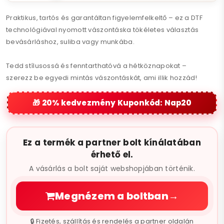
Praktikus, tartós és garantáltan figyelemfelkeltő – ez a DTF
technológiával nyomott vászontáska tökéletes választás
bevásárláshoz, suliba vagy munkába.
Tedd stílusossá és fenntarthatóvá a hétköznapokat –
szerezz be egyedi mintás vászontáskát, ami illik hozzád!
20% kedvezmény Kuponkód: Nap20
Ez a termék a partner bolt kínálatában
érhető el.
A vásárlás a bolt saját webshopjában történik.
Megnézem a boltban
→
🔒 Fizetés, szállítás és rendelés a partner oldalán