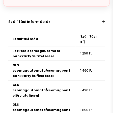
Szállítási információk
Szállítási
Szállítási mód
díj
FoxPost csomagautomata
1 250 Ft
bankkártyás fizetéssel
GLS
csomagautomata/csomagpont
1 490 Ft
bankkártyás fizetéssel
GLS
csomagautomata/csomagpont
1 490 Ft
előre utalással
GLS
csomagautomata/csomagpont
1 890 Ft