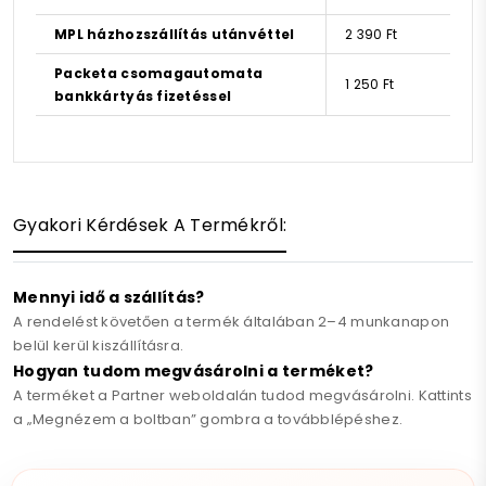
MPL házhozszállítás utánvéttel
2 390 Ft
Packeta csomagautomata
1 250 Ft
bankkártyás fizetéssel
Gyakori Kérdések A Termékről:
Mennyi idő a szállítás?
A rendelést követően a termék általában 2–4 munkanapon
belül kerül kiszállításra.
Hogyan tudom megvásárolni a terméket?
A terméket a Partner weboldalán tudod megvásárolni. Kattints
a „Megnézem a boltban” gombra a továbblépéshez.