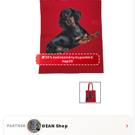
20% kedvezmény Kuponkód:
Nap20
GEAN Shop
PARTNER: