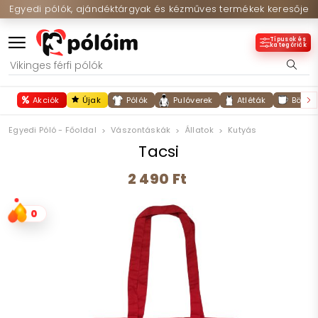
Egyedi pólók, ajándéktárgyak és kézműves termékek keresője
Típusok és
kategóriák
Akciók
Újak
Pólók
Pulóverek
Atléták
Bögré
Egyedi Póló - Főoldal
Vászontáskák
Állatok
Kutyás
Tacsi
2 490 Ft
0