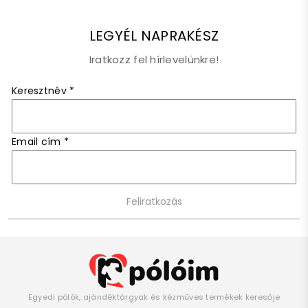
LEGYÉL NAPRAKÉSZ
Iratkozz fel hírlevelünkre!
Keresztnév
*
Email cím
*
Egyedi pólók, ajándéktárgyak és kézműves termékek keresője