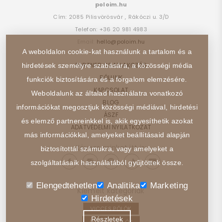
poloim.hu
Cím:
2085
Pilisvörösvár
,
Rákóczi u. 3/D
Telefon:
+36 20 981 4983
Email:
hello@poloim.hu
A weboldalon cookie-kat használunk a tartalom és a
PARTNER CSATLAKOZÁS
hirdetések személyre szabására, a közösségi média
RÓLUNK
funkciók biztosítására és a forgalom elemzésére.
KAPCSOLAT
Weboldalunk az általad használatra vonatkozó
BLOG
információkat megosztjuk közösségi médiával, hirdetési
ÁSZF
és elemző partnereinkkel is, akik egyesíthetik azokat
ADATVÉDELMI NYILATKOZAT
más információkkal, amelyeket beállításaid alapján
Kövess minket itt is:
biztosítottál számukra, vagy amelyeket a
szolgáltatásaik használatából gyűjtöttek össze.
Elengedtehetlen
Analitika
Marketing
Kiemelt kategóriák
Hirdetések
VICCES PÓLÓK
Részletek