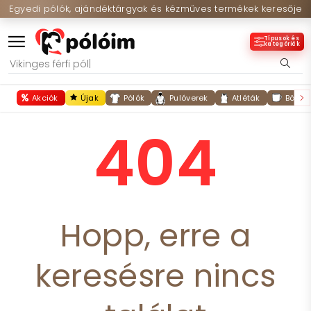
Egyedi pólók, ajándéktárgyak és kézműves termékek keresője
Típusok és
kategóriák
Akciók
Újak
Pólók
Pulóverek
Atléták
Bögré
404
Hopp, erre a
keresésre nincs