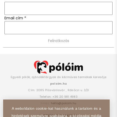
Email cím
*
Egyedi pólók, ajándéktárgyak és kézműves termékek keresője
poloim.hu
Cím:
2085
Pilisvörösvár
,
Rákóczi u. 3/D
Telefon:
+36 20 981 4983
Email:
hello@poloim.hu
A weboldalon cookie-kat használunk a tartalom és a
PARTNER CSATLAKOZÁS
hirdetések személyre szabására, a közösségi média