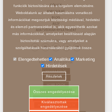
RÓLUNK
funkciók biztosítására és a forgalom elemzésére.
KAPCSOLAT
Weboldalunk az általad használatra vonatkozó
BLOG
információkat megosztjuk közösségi médiával, hirdetési
ÁSZF
és elemző partnereinkkel is, akik egyesíthetik azokat
ADATVÉDELMI NYILATKOZAT
más információkkal, amelyeket beállításaid alapján
Kövess minket itt is:
biztosítottál számukra, vagy amelyeket a
szolgáltatásaik használatából gyűjtöttek össze.
Elengedtehetlen
Analitika
Marketing
Kiemelt kategóriák
Hirdetések
VICCES PÓLÓK
Részletek
ÁLLATOK PÓLÓK
HOBBI PÓLÓK
JÁRMŰVEK PÓLÓK
Összes engedélyezése
FILMEK, SOROZATOK PÓLÓK
Kiválasztottak
ABSZTRAKT, ELVONT PÓLÓK
engedélyezése