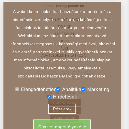
Email:
hello@poloim.hu
A weboldalon cookie-kat használunk a tartalom és a
PARTNER CSATLAKOZÁS
hirdetések személyre szabására, a közösségi média
RÓLUNK
funkciók biztosítására és a forgalom elemzésére.
KAPCSOLAT
Weboldalunk az általad használatra vonatkozó
BLOG
információkat megosztjuk közösségi médiával, hirdetési
ÁSZF
és elemző partnereinkkel is, akik egyesíthetik azokat
ADATVÉDELMI NYILATKOZAT
más információkkal, amelyeket beállításaid alapján
Kövess minket itt is:
biztosítottál számukra, vagy amelyeket a
szolgáltatásaik használatából gyűjtöttek össze.
Elengedtehetlen
Analitika
Marketing
Kiemelt kategóriák
Hirdetések
VICCES PÓLÓK
Részletek
ÁLLATOK PÓLÓK
HOBBI PÓLÓK
JÁRMŰVEK PÓLÓK
Összes engedélyezése