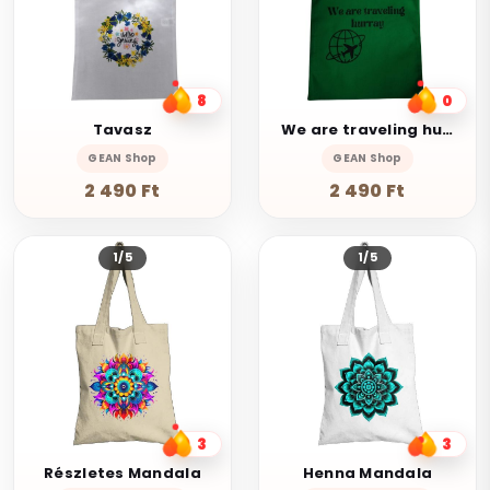
8
0
Tavasz
We are traveling hurray
GEAN Shop
GEAN Shop
2 490 Ft
2 490 Ft
1/5
1/5
3
3
Részletes Mandala
Henna Mandala