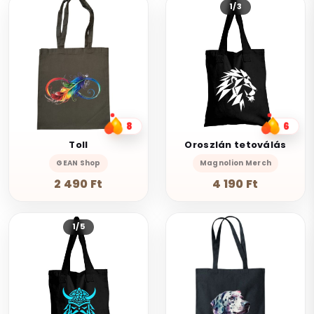
1/3
8
6
Toll
Oroszlán tetoválás
GEAN Shop
Magnolion Merch
2 490 Ft
4 190 Ft
1/5