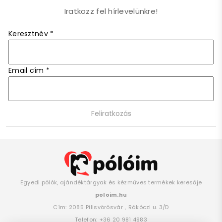
Iratkozz fel hírlevelünkre!
Keresztnév
*
Email cím
*
Egyedi pólók, ajándéktárgyak és kézműves termékek keresője
poloim.hu
Cím:
2085
Pilisvörösvár
,
Rákóczi u. 3/D
Telefon:
+36 20 981 4983