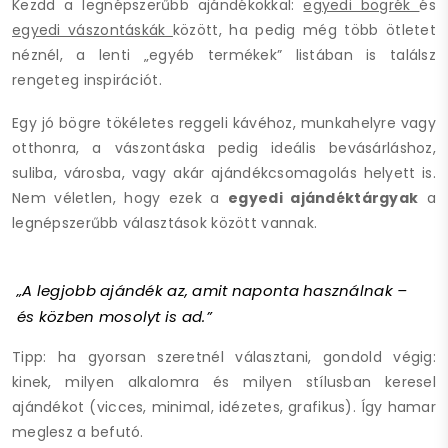
Kezdd a legnépszerűbb ajándékokkal:
egyedi bögrék
és
egyedi vászontáskák
között, ha pedig még több ötletet
néznél, a lenti „egyéb termékek” listában is találsz
rengeteg inspirációt.
Egy jó bögre tökéletes reggeli kávéhoz, munkahelyre vagy
otthonra, a vászontáska pedig ideális bevásárláshoz,
suliba, városba, vagy akár ajándékcsomagolás helyett is.
Nem véletlen, hogy ezek a
egyedi ajándéktárgyak
a
legnépszerűbb választások között vannak.
„A legjobb ajándék az, amit naponta használnak –
és közben mosolyt is ad.”
Tipp:
ha gyorsan szeretnél választani, gondold végig:
kinek, milyen alkalomra és milyen stílusban keresel
ajándékot (vicces, minimal, idézetes, grafikus). Így hamar
meglesz a befutó.