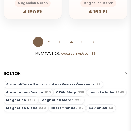
Magnolion Merch
Magnolion Merch
4 190 Ft
4 190 Ft
1
2
3
4
5
MUTATVA 1-20,
ÖSSZES TALÁLAT 86
BOLTOK
AlszomKöszi- Szarkasztikus-Vicces-Önazonos
23
AncsumancsDesign
186
GEAN Shop
836
lovaskate.hu
1743
Magnolion
1202
Magnolion Merch
220
Magnolion Niche
248
OlcsóTrendek
25
poklon.hu
53