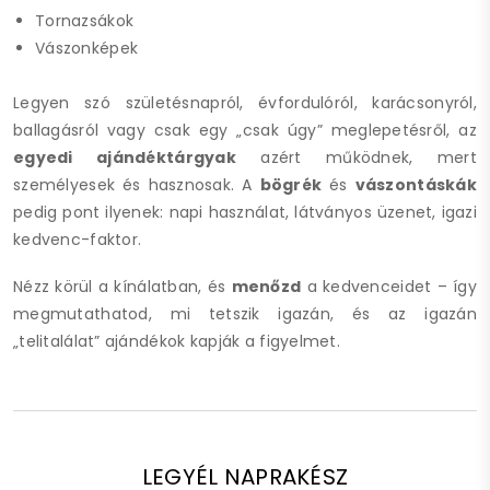
Tornazsákok
Vászonképek
Legyen szó születésnapról, évfordulóról, karácsonyról,
ballagásról vagy csak egy „csak úgy” meglepetésről, az
egyedi ajándéktárgyak
azért működnek, mert
személyesek és hasznosak. A
bögrék
és
vászontáskák
pedig pont ilyenek: napi használat, látványos üzenet, igazi
kedvenc-faktor.
Nézz körül a kínálatban, és
menőzd
a kedvenceidet – így
megmutathatod, mi tetszik igazán, és az igazán
„telitalálat” ajándékok kapják a figyelmet.
LEGYÉL NAPRAKÉSZ