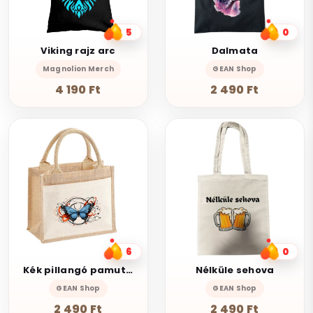
5
0
Viking rajz arc
Dalmata
Magnolion Merch
GEAN Shop
4 190 Ft
2 490 Ft
6
0
Kék pillangó pamut zsebes juta midi bevásárlótáska
Nélküle sehova
GEAN Shop
GEAN Shop
2 490 Ft
2 490 Ft