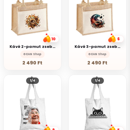
10
6
Kávé 2-pamut zsebes juta midi bevásárlótáska
Kávé 3-pamut zsebes juta midi bevásárlótáska
GEAN Shop
GEAN Shop
2 490 Ft
2 490 Ft
1/4
1/4