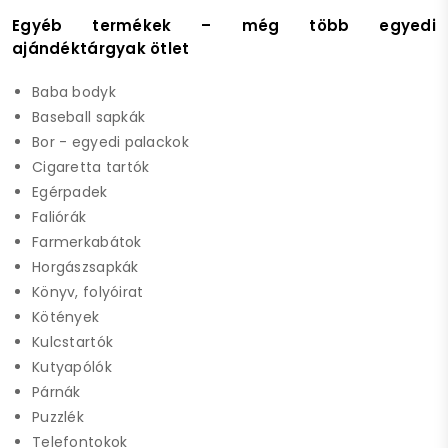
Egyéb termékek – még több egyedi
ajándéktárgyak ötlet
Baba bodyk
Baseball sapkák
Bor - egyedi palackok
Cigaretta tartók
Egérpadek
Faliórák
Farmerkabátok
Horgászsapkák
Könyv, folyóirat
Kötények
Kulcstartók
Kutyapólók
Párnák
Puzzlék
Telefontokok