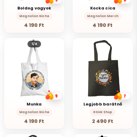
9
5
Boldog vagyok
Kocka cica
Magnolion Niche
Magnolion Merch
4 190 Ft
4 190 Ft
1/4
9
7
Munka
Legjobb barátnő
Magnolion Niche
GEAN Shop
4 190 Ft
2 490 Ft