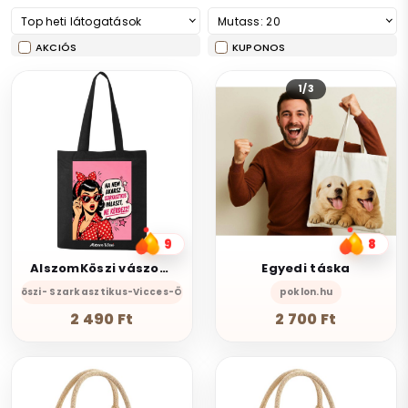
Top heti látogatások
Mutass: 20
AKCIÓS
KUPONOS
1/3
9
8
AlszomKöszi vászon táska fekete -Ha nem akarsz szarkasztikus
Egyedi táska
omKöszi- Szarkasztikus-Vicces-Önazonos
poklon.hu
2 490 Ft
2 700 Ft