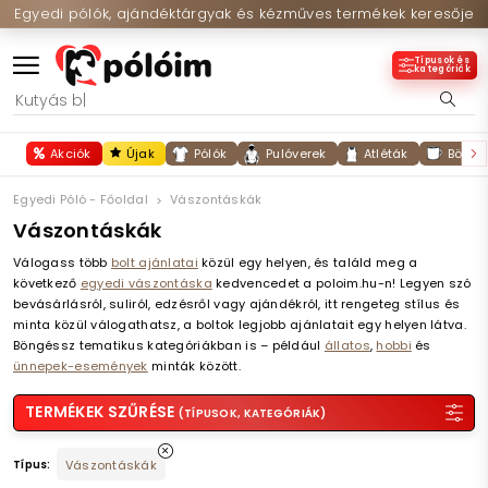
Egyedi pólók, ajándéktárgyak és kézműves termékek keresője
Típusok és
kategóriák
Akciók
Újak
Pólók
Pulóverek
Atléták
Bögré
Egyedi Póló - Főoldal
Vászontáskák
Vászontáskák
Válogass több
bolt ajánlatai
közül egy helyen, és találd meg a
következő
egyedi vászontáska
kedvencedet a poloim.hu-n! Legyen szó
bevásárlásról, suliról, edzésről vagy ajándékról, itt rengeteg stílus és
minta közül válogathatsz, a boltok legjobb ajánlatait egy helyen látva.
Böngéssz tematikus kategóriákban is – például
állatos
,
hobbi
és
ünnepek-események
minták között.
TERMÉKEK SZŰRÉSE
(TÍPUSOK, KATEGÓRIÁK)
Típus:
Vászontáskák