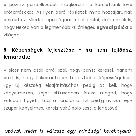
a pozitív gondolkodást, megkeresni a körülöttünk lévő
erőforrásokat. Az ilyen apró részletek mind hozzájárulnak
a sikerhez. Minden apróságnak lehet örülni, akár annak is,
hogy Neked van a legmenőbb különleges
egyedi pólód
a
világon!
5. Képességek fejlesztése - ha nem fejlődsz,
lemaradsz
A siker nem csak arról szól, hogy pénzt keresel, hanem
arról is, hogy folyamatosan fejleszted a képességeidet.
Egy új készség elsajátításához pedig az kell, hogy
kényelmesen, saját stílusodban érezd magad, hogy
valóban figyelni tudj a tanulásra. Ezt pedig nyilván egy
szuper kényelmes,
kereknyakú póló
teszi a lehetővé.
Szóval, miért is válassz egy minőségi
kereknyakú