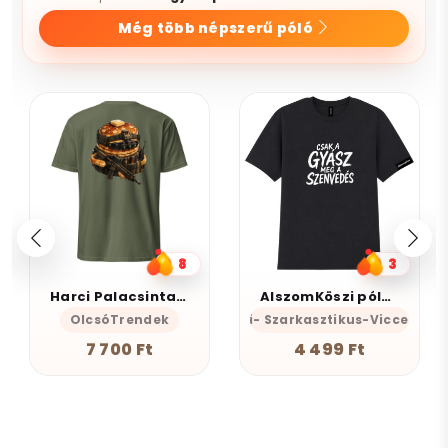
Még több népszerű póló
8
3
Harci Palacsinta - Grafikus Unisex Póló
AlszomKöszi póló - Csak a gyász meg a szenvedés
OlcsóTrendek
AlszomKöszi- Szarkasztikus-Vicces-Ön
7 700 Ft
4 499 Ft