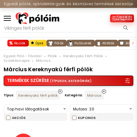
Egyedi pólók, ajándéktárgyak és kézműves termékek keresője
Típusok és
kategóriák
Akciók
Újak
Pólók
Pulóverek
Atléták
Bögré
Egyedi Póló - Főoldal
Pólók
Kereknyakú Férfi Pólók
Születésnapra
Március
Március Kereknyakú férfi pólók
TERMÉKEK SZŰRÉSE
(TÍPUSOK, KATEGÓRIÁK)
Típus:
Kereknyakú férfi pólók
Kategória:
Március
Top havi látogatások
Mutass: 20
AKCIÓS
KUPONOS