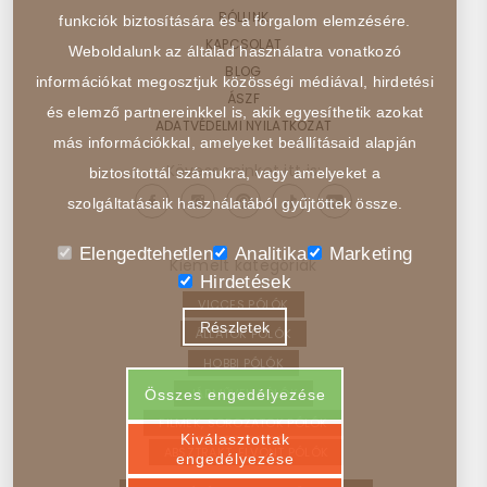
RÓLUNK
funkciók biztosítására és a forgalom elemzésére.
KAPCSOLAT
Weboldalunk az általad használatra vonatkozó
BLOG
információkat megosztjuk közösségi médiával, hirdetési
ÁSZF
és elemző partnereinkkel is, akik egyesíthetik azokat
ADATVÉDELMI NYILATKOZAT
más információkkal, amelyeket beállításaid alapján
Kövess minket itt is:
biztosítottál számukra, vagy amelyeket a
szolgáltatásaik használatából gyűjtöttek össze.
Elengedtehetlen
Analitika
Marketing
Kiemelt kategóriák
Hirdetések
VICCES PÓLÓK
Részletek
ÁLLATOK PÓLÓK
HOBBI PÓLÓK
JÁRMŰVEK PÓLÓK
Összes engedélyezése
FILMEK, SOROZATOK PÓLÓK
Kiválasztottak
ABSZTRAKT, ELVONT PÓLÓK
engedélyezése