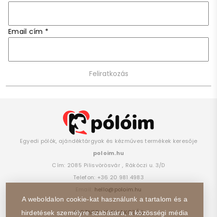
Email cím
*
Egyedi pólók, ajándéktárgyak és kézműves termékek keresője
poloim.hu
Cím:
2085
Pilisvörösvár
,
Rákóczi u. 3/D
Telefon:
+36 20 981 4983
Email:
hello@poloim.hu
A weboldalon cookie-kat használunk a tartalom és a
PARTNER CSATLAKOZÁS
hirdetések személyre szabására, a közösségi média