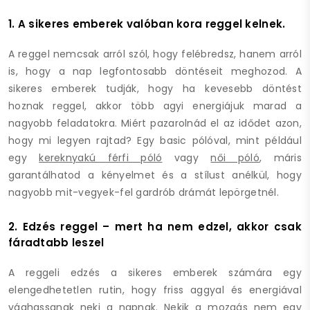
1. A sikeres emberek valóban kora reggel kelnek.
A reggel nemcsak arról szól, hogy felébredsz, hanem arról
is, hogy a nap legfontosabb döntéseit meghozod. A
sikeres emberek tudják, hogy ha kevesebb döntést
hoznak reggel, akkor több agyi energiájuk marad a
nagyobb feladatokra. Miért pazarolnád el az idődet azon,
hogy mi legyen rajtad? Egy basic pólóval, mint például
egy
kereknyakú férfi póló
vagy
női póló
, máris
garantálhatod a kényelmet és a stílust anélkül, hogy
nagyobb mit-vegyek-fel gardrób drámát lepörgetnél.
2. Edzés reggel – mert ha nem edzel, akkor csak
fáradtabb leszel
A reggeli edzés a sikeres emberek számára egy
elengedhetetlen rutin, hogy friss aggyal és energiával
vághassanak neki a napnak. Nekik a mozgás nem egy