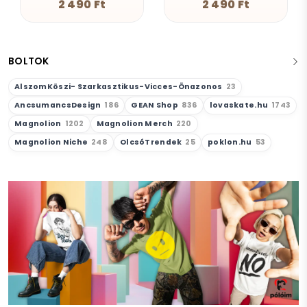
2 490 Ft
4 190 Ft
BOLTOK
AlszomKöszi- Szarkasztikus-Vicces-Önazonos
23
AncsumancsDesign
186
GEAN Shop
836
lovaskate.hu
1743
Magnolion
1202
Magnolion Merch
220
Magnolion Niche
248
OlcsóTrendek
25
poklon.hu
53