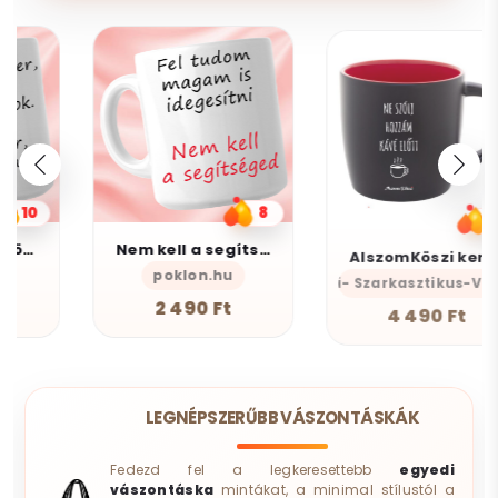
8
5
Nem kell a segítsé - Bögre
AlszomKöszi kerámia bögre - Black Edition
poklon.hu
AlszomKöszi- Szarkasztikus-Vicces-Ön
2 490 Ft
4 490 Ft
LEGNÉPSZERŰBB VÁSZONTÁSKÁK
Fedezd fel a legkeresettebb
egyedi
vászontáska
mintákat, a minimal stílustól a