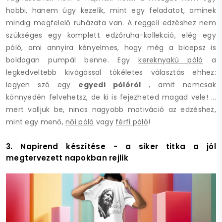
hobbi, hanem úgy kezelik, mint egy feladatot, aminek
mindig megfelelő ruházata van. A reggeli edzéshez nem
szükséges egy komplett edzőruha-kollekció, elég egy
póló, ami annyira kényelmes, hogy még a bicepsz is
boldogan pumpál benne. Egy
kereknyakú póló
a
legkedveltebb kivágással tökéletes választás ehhez:
legyen szó egy
egyedi pólóról
, amit nemcsak
könnyedén felvehetsz, de ki is fejezheted magad vele! ...
mert valljuk be, nincs nagyobb motiváció az edzéshez,
mint egy menő,
női póló
vagy
férfi póló
!
3. Napirend készítése - a siker titka a jól
megtervezett napokban rejlik