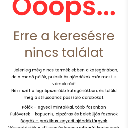
Ooops...
Erre a keresésre
nincs találat
– Jelenleg még nincs termék ebben a kategóriában,
de a menő pólók, pulcsik és ajándékok már most is
várnak rád!
Nézz szét a legnépszerűbb kategóriákban, és találd
meg a stílusodhoz passzoló darabokat.
Pólók – egyedi mintákkal, több fazonban
Pulóverek – kapucnis, cipzáras és belebújós fazonok
Bögrék – praktikus, egyedi ajándéktárgyak
Vászontáskák – stílusos és környezetbarát kedvencek