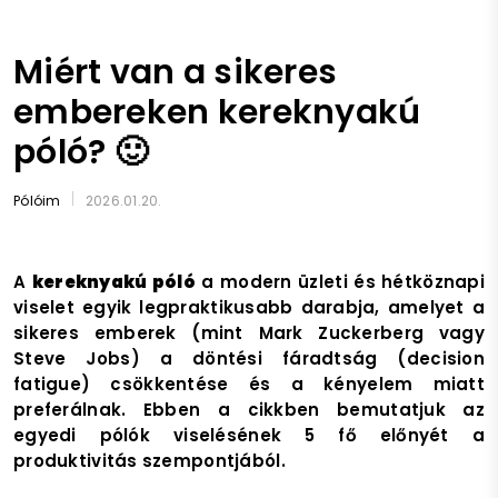
Miért van a sikeres
embereken kereknyakú
póló? 🙂
Pólóim
2026.01.20.
A
kereknyakú póló
a modern üzleti és hétköznapi
viselet egyik legpraktikusabb darabja, amelyet a
sikeres emberek (mint Mark Zuckerberg vagy
Steve Jobs) a döntési fáradtság (decision
fatigue) csökkentése és a kényelem miatt
preferálnak. Ebben a cikkben bemutatjuk az
egyedi pólók viselésének 5 fő előnyét a
produktivitás szempontjából.