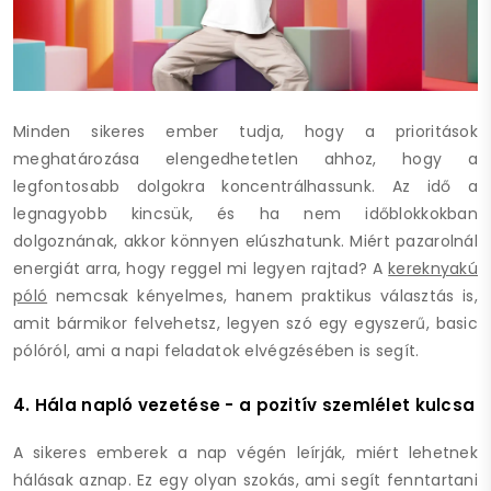
Minden sikeres ember tudja, hogy a prioritások
meghatározása elengedhetetlen ahhoz, hogy a
legfontosabb dolgokra koncentrálhassunk. Az idő a
legnagyobb kincsük, és ha nem időblokkokban
dolgoznának, akkor könnyen elúszhatunk. Miért pazarolnál
energiát arra, hogy reggel mi legyen rajtad? A
kereknyakú
póló
nemcsak kényelmes, hanem praktikus választás is,
amit bármikor felvehetsz, legyen szó egy egyszerű, basic
pólóról, ami a napi feladatok elvégzésében is segít.
4. Hála napló vezetése - a pozitív szemlélet kulcsa
A sikeres emberek a nap végén leírják, miért lehetnek
hálásak aznap. Ez egy olyan szokás, ami segít fenntartani