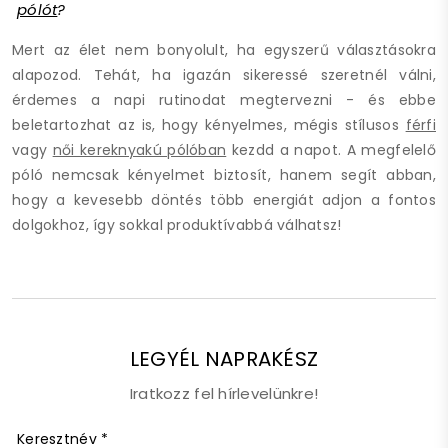
pólót
?
Mert az élet nem bonyolult, ha egyszerű választásokra
alapozod. Tehát, ha igazán sikeressé szeretnél válni,
érdemes a napi rutinodat megtervezni - és ebbe
beletartozhat az is, hogy kényelmes, mégis stílusos
férfi
vagy
női kereknyakú pólóban
kezdd a napot. A megfelelő
póló nemcsak kényelmet biztosít, hanem segít abban,
hogy a kevesebb döntés több energiát adjon a fontos
dolgokhoz, így sokkal produktívabbá válhatsz!
LEGYÉL NAPRAKÉSZ
Iratkozz fel hírlevelünkre!
Keresztnév
*