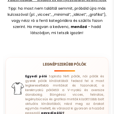
Tipp: ha most nem találtál semmit, próbáld újra más
kulcsszóval (pl. „vicces”, „minimal”, „idézet”, „grafika”),
vagy nézz rá a fenti kategóriákra és szűkíts fazon
szerint. Ha megvan a kedvenc,
menőzd
– hadd
látszódjon, mi tetszik igazán!
LEGNÉPSZERŰBB PÓLÓK
Egyedi póló
toplista férfi pólók, női pólók és
gyerek pólók kínálatából: fedezd fel a most
legkeresettebb mintákat és fazonokat, a
kereknyakú pólóktól a V-nyakú és oversize
darabokig. Böngéssz vicces, feliratos,
legénybúcsús és grafikai minták között több bolt
aktuális kínálatából, nézd meg az árakat
egymás mellett, és válaszd ki gyorsan a hozzád
passzoló
egyedi pólót
!