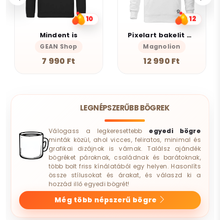
10
12
Mindent is
Pixelart bakelit az űrben v3
GEAN Shop
Magnolion
7 990 Ft
12 990 Ft
LEGNÉPSZERŰBB BÖGREK
Válogass a legkeresettebb
egyedi bögre
minták közül, ahol vicces, feliratos, minimal és
grafikai dizájnok is várnak. Találsz ajándék
bögréket pároknak, családnak és barátoknak,
több bolt friss kínálatából egy helyen. Hasonlíts
össze stílusokat és árakat, és válaszd ki a
hozzád illő egyedi bögrét!
Még több népszerű bögre