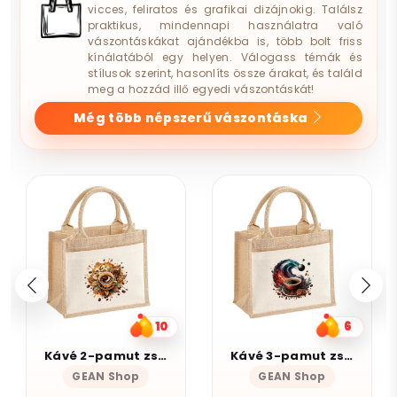
vicces, feliratos és grafikai dizájnokig. Találsz
praktikus, mindennapi használatra való
vászontáskákat ajándékba is, több bolt friss
kínálatából egy helyen. Válogass témák és
stílusok szerint, hasonlíts össze árakat, és találd
meg a hozzád illő egyedi vászontáskát!
Még több népszerű vászontáska
6
9
Kávé 3-pamut zsebes juta midi bevásárlótáska
Munka
GEAN Shop
Magnolion Niche