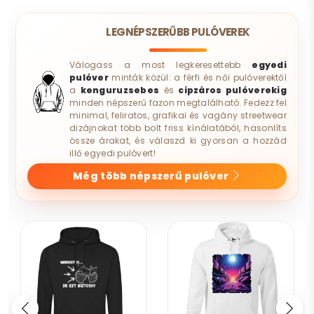
LEGNÉPSZERŰBB PULÓVEREK
Válogass a most legkeresettebb
egyedi
pulóver
minták közül: a férfi és női pulóverektől
a
kenguruzsebes
és
cipzáros pulóverekig
minden népszerű fazon megtalálható. Fedezz fel
minimal, feliratos, grafikai és vagány streetwear
dizájnokat több bolt friss kínálatából, hasonlíts
össze árakat, és válaszd ki gyorsan a hozzád
illő egyedi pulóvert!
Még több népszerű pulóver