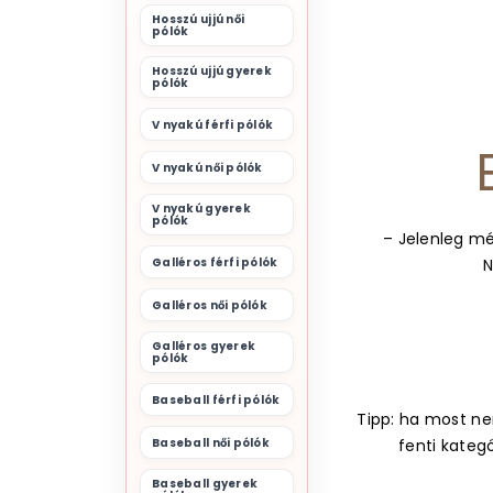
Hosszú ujjú női
pólók
Hosszú ujjú gyerek
pólók
V nyakú férfi pólók
V nyakú női pólók
V nyakú gyerek
pólók
– Jelenleg mé
Galléros férfi pólók
N
Galléros női pólók
Galléros gyerek
pólók
Baseball férfi pólók
Tipp: ha most nem
Baseball női pólók
fenti kateg
Baseball gyerek