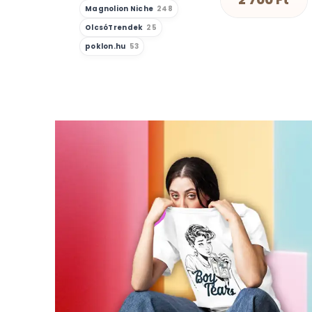
Magnolion Niche
248
OlcsóTrendek
25
poklon.hu
53