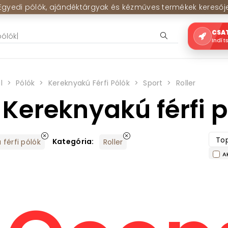
Egyedi pólók, ajándéktárgyak és kézműves termékek keresőj
CSA
Indít
l
Pólók
Kereknyakú Férfi Pólók
Sport
Roller
 Kereknyakú férfi 
Top
Kategória:
férfi pólók
Roller
A