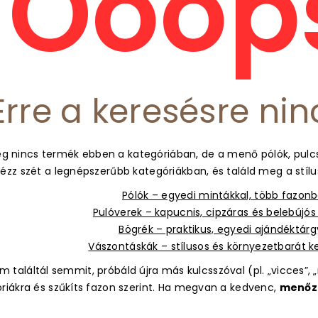
Ooops
Erre a keresésre nin
g nincs termék ebben a kategóriában, de a menő pólók, pulcs
ézz szét a legnépszerűbb kategóriákban, és találd meg a stíl
Pólók – egyedi mintákkal, több fazon
Pulóverek – kapucnis, cipzáras és belebújó
Bögrék – praktikus, egyedi ajándéktár
Vászontáskák – stílusos és környezetbarát 
 találtál semmit, próbáld újra más kulcsszóval (pl. „vicces”, „m
óriákra és szűkíts fazon szerint. Ha megvan a kedvenc,
menőz