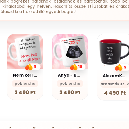
ndék bögréket pároknak, családnak és barátoknak, több bol
ss kínálatából egy helyen. Hasonlíts össze stílusokat és árakat
válaszd ki a hozzád illő egyedi bögrét!
10
5
4
Anya - Bögre
AlszomKöszi kerámia bögre - Black Edition
Ne szólj - Bögre
poklon.hu
AlszomKöszi- Szarkasztikus-Vicces-Önazonos
poklon.hu
2 490 Ft
4 490 Ft
2 490 Ft