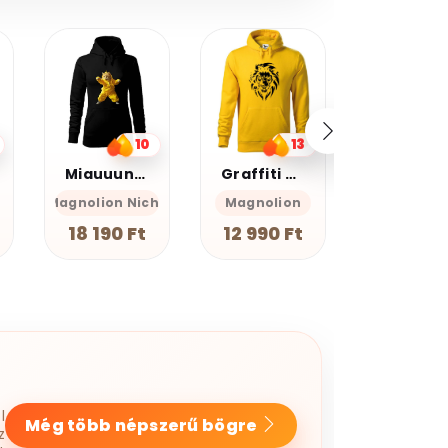
20%
kedvezmé
Kupomkó
Nap20
13
26
Graffiti oroszlán v17
Never walk alone
Farkas
he
Magnolion
Magnolion Niche
GEAN Sh
12 990 Ft
18 190 Ft
7 990 F
l
Még több népszerű bögre
z