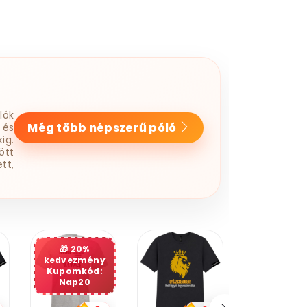
lók
Még több népszerű póló
 és
ig.
ött
tt,