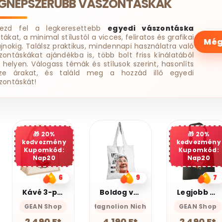
EGNÉPSZERŰBB VÁSZONTÁSKÁK
dezd fel a legkeresettebb
egyedi vászontáska
tákat, a minimal stílustól a vicces, feliratos és grafikai
Még
ájnokig. Találsz praktikus, mindennapi használatra való
zontáskákat ajándékba is, több bolt friss kínálatából
 helyen. Válogass témák és stílusok szerint, hasonlíts
ze árakat, és találd meg a hozzád illő egyedi
zontáskát!
20%
kedvezmény
Kupomkód:
Nap20
9
7
9
Boldog vagyok
Legjobb barátnő
Munka
Magnolion Niche
GEAN Shop
Magnolion Nic
4 190 Ft
2 490 Ft
4 190 Ft