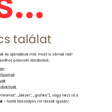
...
cs találat
ik és ajándékok már most is várnak rád!
usodhoz passzoló darabokat.
ban
s fazonok
gyak
kedvencek
inimal”, „idézet”, „grafika”), vagy nézz rá a
d
– hadd látszódjon, mi tetszik igazán!