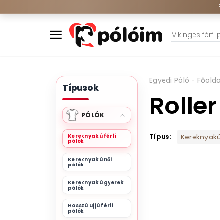
Egyedi Póló - Főolda
Típusok
Roller
PÓLÓK
Típus:
Kereknyakú férfi
Kereknyakú 
pólók
Kereknyakú női
pólók
Kereknyakú gyerek
pólók
Hosszú ujjú férfi
pólók