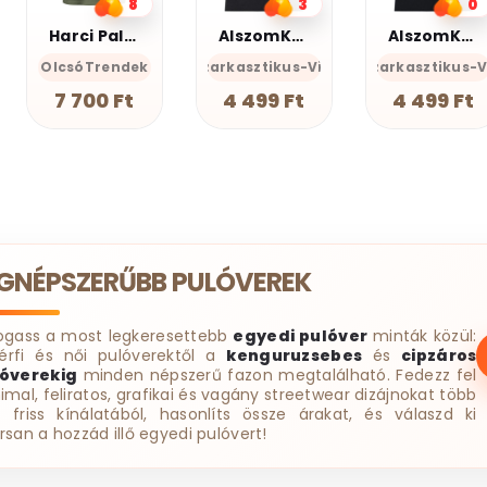
3
0
6
AlszomKöszi póló - Csak a gyász meg a szenvedés
AlszomKöszi póló - Ma sem leszek mindenki kedvence
Nyugi
zi- Szarkasztikus-Vicces-Önazonos
AlszomKöszi- Szarkasztikus-Vicces-Önazonos
GEAN Shop
AlszomK
4 499 Ft
4 499 Ft
4 490 Ft
EGNÉPSZERŰBB PULÓVEREK
ogass a most legkeresettebb
egyedi pulóver
minták közül:
érfi és női pulóverektől a
kenguruzsebes
és
cipzáros
óverekig
minden népszerű fazon megtalálható. Fedezz fel
imal, feliratos, grafikai és vagány streetwear dizájnokat több
t friss kínálatából, hasonlíts össze árakat, és válaszd ki
rsan a hozzád illő egyedi pulóvert!