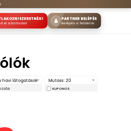
e
TLAKOZNI SZERETNÉK!
PARTNER BELÉPÉS
sd el a boltodat
Belépés a felületre
pólók
 havi látogatások
Mutass: 20
KCIÓS
KUPONOS