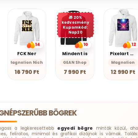
20%
kedvezmény
Kupomkód:
Nap20
10
12
10
Mindent is
Pixelart bakelit az űrben v3
Miauuunkácsy a ninja
GEAN Shop
Magnolion
Magnolion Nic
7 990 Ft
12 990 Ft
18 190 Ft
EGNÉPSZERŰBB BÖGREK
ogass a legkeresettebb
egyedi bögre
minták közül, aho
ces, feliratos, minimal és grafikai dizájnok is várnak. Találs