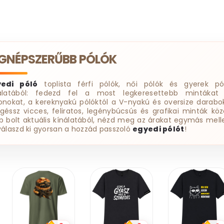
EGNÉPSZERŰBB PÓLÓK
yedi póló
toplista férfi pólók, női pólók és gyerek pó
álatából: fedezd fel a most legkeresettebb mintákat
onokat, a kereknyakú pólóktól a V-nyakú és oversize darabok
géssz vicces, feliratos, legénybúcsús és grafikai minták köz
b bolt aktuális kínálatából, nézd meg az árakat egymás melle
válaszd ki gyorsan a hozzád passzoló
egyedi pólót
!
20%
kedvezmény
Kupomkód:
Nap20