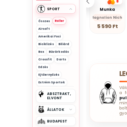
5
8
8
SPORT
AlszomKöszi póló - Nem vagyok bunkó - Válogatok
Munka
Harci Palacsinta - Grafikus Unisex Póló
s-Önazonos
 Szarkasztikus-Vicces-Önazonos
Magnolion Niche
OlcsóTrendek
AlszomKös
Roller
Összes
4 499 Ft
5 590 Ft
7 700 Ft
Airsoft
Amerikai Foci
Biciklizés
Biliárd
Box
Búvárkodás
Crossfit
Darts
Edzés
L
Ejtőernyőzés
Extrém Sportok
Vál
Falmászás
Fitness
a f
ABSZTRAKT,
pul
Foci
ELVONT
Forma 1
min
Futás
Golf
bol
ÁLLATOK
gyo
Gördeszka
Görkorcsolya
BUDAPEST