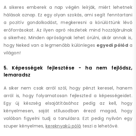
A sikeres emberek a nap végén leírják, miért lehetnek
hálásak aznap. Ez egy olyan szokás, ami segít fenntartani
a pozitív gondolkodást, megkeresni a körülöttünk lévő
erőforrásokat. Az ilyen apró részletek mind hozzájárulnak
a sikerhez. Minden apróságnak lehet örülni, akár annak is,
hogy Neked van a legmenőbb különleges
egyedi pólód
a
világon!
5. Képességek fejlesztése - ha nem fejlődsz,
lemaradsz
A siker nem csak arról szól, hogy pénzt keresel, hanem
arról is, hogy folyamatosan fejleszted a képességeidet.
Egy új készség elsajátításához pedig az kell, hogy
kényelmesen, saját stílusodban érezd magad, hogy
valóban figyelni tudj a tanulásra. Ezt pedig nyilván egy
szuper kényelmes,
kereknyakú póló
teszi a lehetővé.