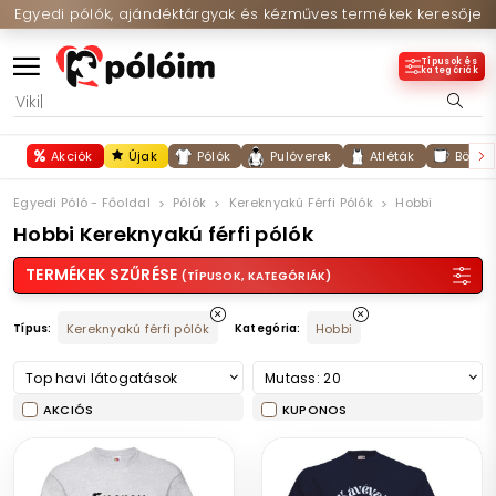
Egyedi pólók, ajándéktárgyak és kézműves termékek keresője
Típusok és
kategóriák
Akciók
Újak
Pólók
Pulóverek
Atléták
Bögré
Egyedi Póló - Főoldal
Pólók
Kereknyakú Férfi Pólók
Hobbi
Hobbi Kereknyakú férfi pólók
TERMÉKEK SZŰRÉSE
(TÍPUSOK, KATEGÓRIÁK)
Típus:
Kereknyakú férfi pólók
Kategória:
Hobbi
Top havi látogatások
Mutass: 20
AKCIÓS
KUPONOS