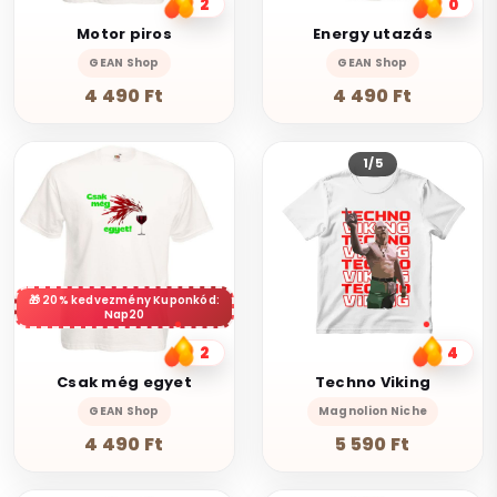
2
0
Motor piros
Energy utazás
GEAN Shop
GEAN Shop
4 490 Ft
4 490 Ft
1/5
20% kedvezmény Kuponkód:
Nap20
2
4
Csak még egyet
Techno Viking
GEAN Shop
Magnolion Niche
4 490 Ft
5 590 Ft