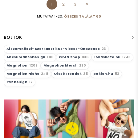
1
2
3
MUTATVA 1-20,
ÖSSZES TALÁLAT 60
BOLTOK
AlszomKöszi- Szarkasztikus-Vicces-Önazonos
23
AncsumancsDesign
186
GEAN Shop
836
lovaskate.hu
1743
Magnolion
1202
Magnolion Merch
220
Magnolion Niche
248
OlcsóTrendek
25
poklon.hu
53
PSZ Design
17