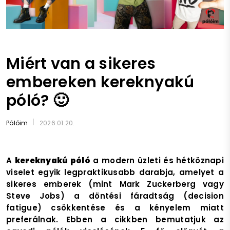
Miért van a sikeres
embereken kereknyakú
póló? 🙂
Pólóim
2026.01.20.
A
kereknyakú póló
a modern üzleti és hétköznapi
viselet egyik legpraktikusabb darabja, amelyet a
sikeres emberek (mint Mark Zuckerberg vagy
Steve Jobs) a döntési fáradtság (decision
fatigue) csökkentése és a kényelem miatt
preferálnak. Ebben a cikkben bemutatjuk az