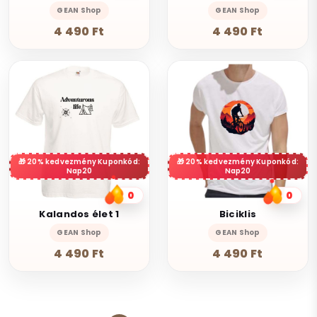
GEAN Shop
GEAN Shop
4 490 Ft
4 490 Ft
20% kedvezmény Kuponkód:
20% kedvezmény Kuponkód:
Nap20
Nap20
0
0
Kalandos élet 1
Biciklis
GEAN Shop
GEAN Shop
4 490 Ft
4 490 Ft