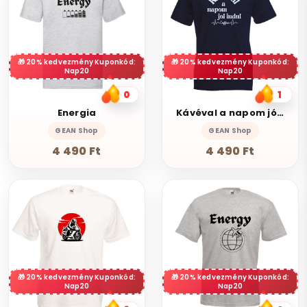
20% kedvezmény Kuponkód:
20% kedvezmény Kuponkód:
Nap20
Nap20
0
1
Energia
Kávéval a napom jól indul
GEAN Shop
GEAN Shop
4 490 Ft
4 490 Ft
20% kedvezmény Kuponkód:
20% kedvezmény Kuponkód:
Nap20
Nap20