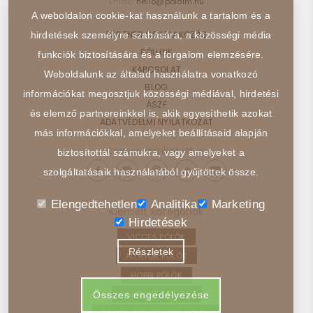
Email:
hello@poloim.hu
A weboldalon cookie-kat használunk a tartalom és a
PARTNER CSATLAKOZÁS
hirdetések személyre szabására, a közösségi média
RÓLUNK
funkciók biztosítására és a forgalom elemzésére.
KAPCSOLAT
Weboldalunk az általad használatra vonatkozó
BLOG
információkat megosztjuk közösségi médiával, hirdetési
ÁSZF
és elemző partnereinkkel is, akik egyesíthetik azokat
ADATVÉDELMI NYILATKOZAT
más információkkal, amelyeket beállításaid alapján
Kövess minket itt is:
biztosítottál számukra, vagy amelyeket a
szolgáltatásaik használatából gyűjtöttek össze.
Elengedtehetlen
Analitika
Marketing
Kiemelt kategóriák
Hirdetések
VICCES PÓLÓK
Részletek
ÁLLATOK PÓLÓK
HOBBI PÓLÓK
JÁRMŰVEK PÓLÓK
Összes engedélyezése
FILMEK, SOROZATOK PÓLÓK