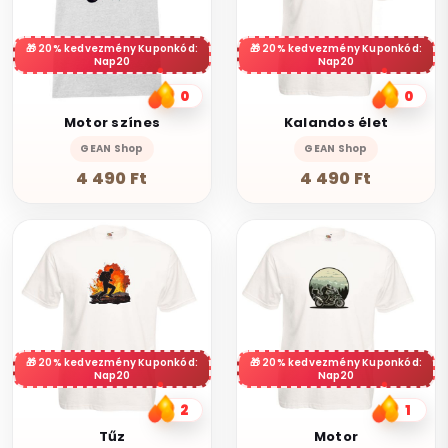
20% kedvezmény Kuponkód:
20% kedvezmény Kuponkód:
Nap20
Nap20
0
0
Motor színes
Kalandos élet
GEAN Shop
GEAN Shop
4 490 Ft
4 490 Ft
20% kedvezmény Kuponkód:
20% kedvezmény Kuponkód:
Nap20
Nap20
2
1
Tűz
Motor