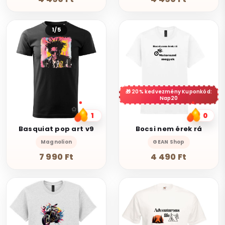
1/5
20% kedvezmény Kuponkód:
Nap20
1
0
Basquiat pop art v9
Bocsi nem érek rá
Magnolion
GEAN Shop
7 990 Ft
4 490 Ft