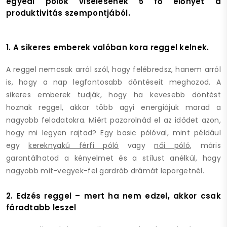
egyedi pólók viselésének 5 fő előnyét a
produktivitás szempontjából.
1. A sikeres emberek valóban kora reggel kelnek.
A reggel nemcsak arról szól, hogy felébredsz, hanem arról
is, hogy a nap legfontosabb döntéseit meghozod. A
sikeres emberek tudják, hogy ha kevesebb döntést
hoznak reggel, akkor több agyi energiájuk marad a
nagyobb feladatokra. Miért pazarolnád el az idődet azon,
hogy mi legyen rajtad? Egy basic pólóval, mint például
egy
kereknyakú férfi póló
vagy
női póló
, máris
garantálhatod a kényelmet és a stílust anélkül, hogy
nagyobb mit-vegyek-fel gardrób drámát lepörgetnél.
2. Edzés reggel – mert ha nem edzel, akkor csak
fáradtabb leszel