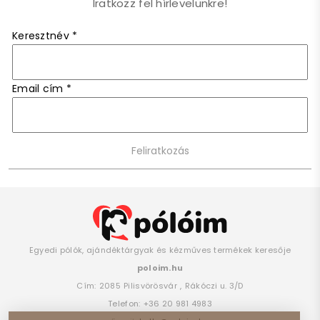
Iratkozz fel hírlevelünkre!
Keresztnév
*
Email cím
*
Egyedi pólók, ajándéktárgyak és kézműves termékek keresője
poloim.hu
Cím:
2085
Pilisvörösvár
,
Rákóczi u. 3/D
Telefon:
+36 20 981 4983