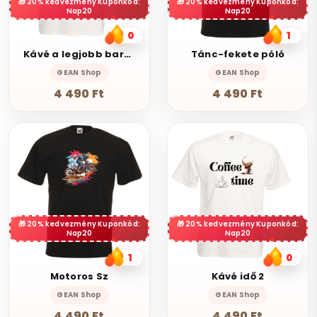
20% kedvezmény Kuponkód:
20% kedvezmény Kuponkód:
Nap20
Nap20
0
1
Kávé a legjobb barátom
Tánc-fekete póló
GEAN Shop
GEAN Shop
4 490 Ft
4 490 Ft
20% kedvezmény Kuponkód:
20% kedvezmény Kuponkód:
Nap20
Nap20
1
0
Motoros Sz
Kávé idő 2
GEAN Shop
GEAN Shop
4 490 Ft
4 490 Ft