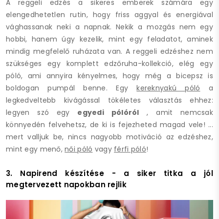
A reggeli edzés a sikeres emberek számára egy
elengedhetetlen rutin, hogy friss aggyal és energiával
vághassanak neki a napnak. Nekik a mozgás nem egy
hobbi, hanem úgy kezelik, mint egy feladatot, aminek
mindig megfelelő ruházata van. A reggeli edzéshez nem
szükséges egy komplett edzőruha-kollekció, elég egy
póló, ami annyira kényelmes, hogy még a bicepsz is
boldogan pumpál benne. Egy
kereknyakú póló
a
legkedveltebb kivágással tökéletes választás ehhez:
legyen szó egy
egyedi pólóról
, amit nemcsak
könnyedén felvehetsz, de ki is fejezheted magad vele! ...
mert valljuk be, nincs nagyobb motiváció az edzéshez,
mint egy menő,
női póló
vagy
férfi póló
!
3. Napirend készítése - a siker titka a jól
megtervezett napokban rejlik