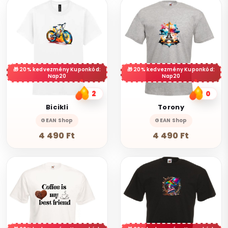
20% kedvezmény Kuponkód:
20% kedvezmény Kuponkód:
Nap20
Nap20
2
0
Bicikli
Torony
GEAN Shop
GEAN Shop
4 490 Ft
4 490 Ft