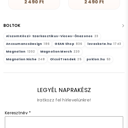
2 490 Ft
4 190 Ft
BOLTOK
AlszomKöszi- Szarkasztikus-Vicces-Önazonos
23
AncsumancsDesign
186
GEAN Shop
836
lovaskate.hu
1743
Magnolion
1202
Magnolion Merch
220
Magnolion Niche
248
OlcsóTrendek
25
poklon.hu
53
LEGYÉL NAPRAKÉSZ
Iratkozz fel hírlevelünkre!
Keresztnév
*