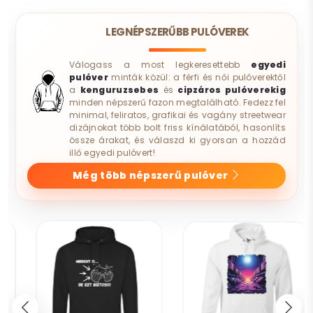
LEGNÉPSZERŰBB PULÓVEREK
Válogass a most legkeresettebb
egyedi
pulóver
minták közül: a férfi és női pulóverektől
a
kenguruzsebes
és
cipzáros pulóverekig
minden népszerű fazon megtalálható. Fedezz fel
minimal, feliratos, grafikai és vagány streetwear
dizájnokat több bolt friss kínálatából, hasonlíts
össze árakat, és válaszd ki gyorsan a hozzád
illő egyedi pulóvert!
Még több népszerű pulóver