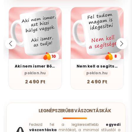
8
5
Nem kell a segítsé - Bögre
AlszomKöszi kerámia bögre - Black Edition
poklon.hu
AlszomKöszi- Szarkasztikus-Vicces-Ön
2 490 Ft
4 490 Ft
LEGNÉPSZERŰBB VÁSZONTÁSKÁK
Fedezd fel a legkeresettebb
egyedi
vászontáska
mintákat, a minimal stílustól a