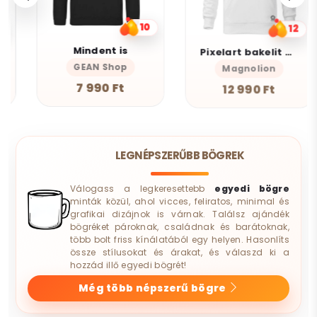
10
12
Mindent is
Pixelart bakelit az űrben v3
GEAN Shop
Magnolion
7 990 Ft
12 990 Ft
LEGNÉPSZERŰBB BÖGREK
Válogass a legkeresettebb
egyedi bögre
minták közül, ahol vicces, feliratos, minimal és
grafikai dizájnok is várnak. Találsz ajándék
bögréket pároknak, családnak és barátoknak,
több bolt friss kínálatából egy helyen. Hasonlíts
össze stílusokat és árakat, és válaszd ki a
hozzád illő egyedi bögrét!
Még több népszerű bögre