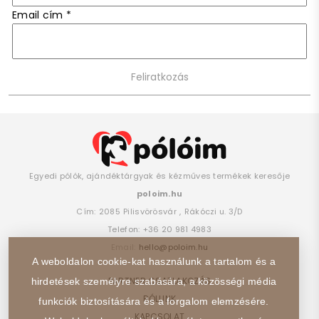
Email cím
*
Egyedi pólók, ajándéktárgyak és kézműves termékek keresője
poloim.hu
Cím:
2085
Pilisvörösvár
,
Rákóczi u. 3/D
Telefon:
+36 20 981 4983
Email:
hello@poloim.hu
A weboldalon cookie-kat használunk a tartalom és a
PARTNER CSATLAKOZÁS
hirdetések személyre szabására, a közösségi média
RÓLUNK
funkciók biztosítására és a forgalom elemzésére.
KAPCSOLAT