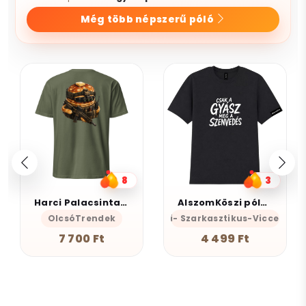
Még több népszerű póló
8
3
Harci Palacsinta - Grafikus Unisex Póló
AlszomKöszi póló - Csak a gyász meg a szenvedés
OlcsóTrendek
AlszomKöszi- Szarkasztikus-Vicces-Ön
7 700 Ft
4 499 Ft