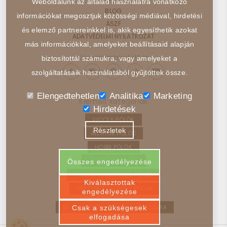
Weboldalunk az általad használatra vonatkozó
BLOG
információkat megosztjuk közösségi médiával, hirdetési
ÁSZF
és elemző partnereinkkel is, akik egyesíthetik azokat
ADATVÉDELMI NYILATKOZAT
más információkkal, amelyeket beállításaid alapján
Kövess minket itt is:
biztosítottál számukra, vagy amelyeket a
szolgáltatásaik használatából gyűjtöttek össze.
Elengedtehetlen
Analitika
Marketing
Kiemelt kategóriák
Hirdetések
VICCES PÓLÓK
Részletek
ÁLLATOK PÓLÓK
HOBBI PÓLÓK
JÁRMŰVEK PÓLÓK
Összes engedélyezése
FILMEK, SOROZATOK PÓLÓK
Kiválasztottak
ABSZTRAKT, ELVONT PÓLÓK
engedélyezése
EGYEDI PÓLÓ – VISSZA A FŐOLDALRA
Csak a szükségesek
elfogadása