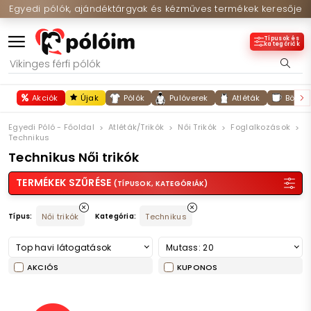
Egyedi pólók, ajándéktárgyak és kézműves termékek keresője
Típusok és
kategóriák
Akciók
Újak
Pólók
Pulóverek
Atléták
Bögré
Egyedi Póló - Főoldal
Atléták/trikók
Női Trikók
Foglalkozások
Technikus
Technikus Női trikók
TERMÉKEK SZŰRÉSE
(TÍPUSOK, KATEGÓRIÁK)
Típus:
Női trikók
Kategória:
Technikus
Top havi látogatások
Mutass: 20
AKCIÓS
KUPONOS