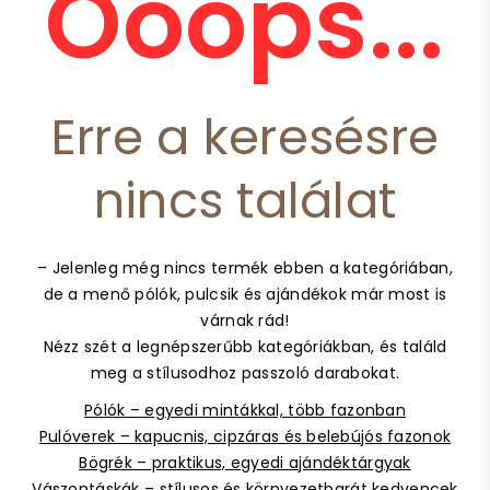
Ooops...
Erre a keresésre
nincs találat
– Jelenleg még nincs termék ebben a kategóriában,
de a menő pólók, pulcsik és ajándékok már most is
várnak rád!
Nézz szét a legnépszerűbb kategóriákban, és találd
meg a stílusodhoz passzoló darabokat.
Pólók – egyedi mintákkal, több fazonban
Pulóverek – kapucnis, cipzáras és belebújós fazonok
Bögrék – praktikus, egyedi ajándéktárgyak
Vászontáskák – stílusos és környezetbarát kedvencek