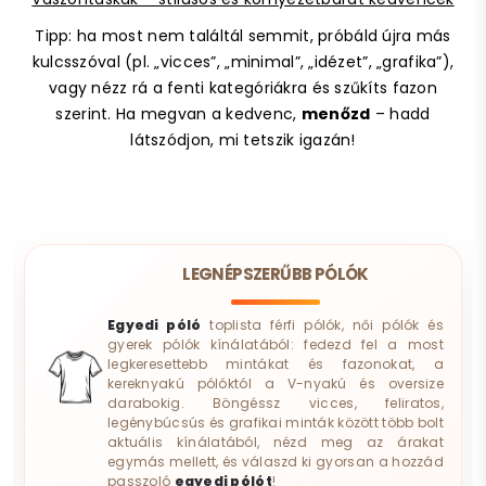
Tipp: ha most nem találtál semmit, próbáld újra más
kulcsszóval (pl. „vicces”, „minimal”, „idézet”, „grafika”),
vagy nézz rá a fenti kategóriákra és szűkíts fazon
szerint. Ha megvan a kedvenc,
menőzd
– hadd
látszódjon, mi tetszik igazán!
LEGNÉPSZERŰBB PÓLÓK
Egyedi póló
toplista férfi pólók, női pólók és
gyerek pólók kínálatából: fedezd fel a most
legkeresettebb mintákat és fazonokat, a
kereknyakú pólóktól a V-nyakú és oversize
darabokig. Böngéssz vicces, feliratos,
legénybúcsús és grafikai minták között több bolt
aktuális kínálatából, nézd meg az árakat
egymás mellett, és válaszd ki gyorsan a hozzád
passzoló
egyedi pólót
!