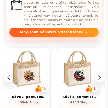
vicces, feliratos és grafikai dizájnokig. Találsz
praktikus, mindennapi használatra való
vászontáskákat ajándékba is, több bolt friss
kínálatából egy helyen. Válogass témák és
stílusok szerint, hasonlíts össze árakat, és találd
meg a hozzád illő egyedi vászontáskát!
Még több népszerű vászontáska
6
9
Kávé 3-pamut zsebes juta midi bevásárlótáska
Munka
GEAN Shop
Magnolion Niche