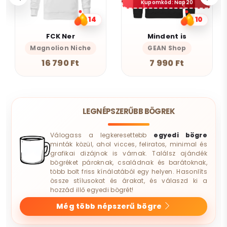
Kupomkód: Nap20
14
10
FCK Ner
Mindent is
Magnolion Niche
GEAN Shop
16 790 Ft
7 990 Ft
LEGNÉPSZERŰBB BÖGREK
Válogass a legkeresettebb
egyedi bögre
minták közül, ahol vicces, feliratos, minimal és
grafikai dizájnok is várnak. Találsz ajándék
bögréket pároknak, családnak és barátoknak,
több bolt friss kínálatából egy helyen. Hasonlíts
össze stílusokat és árakat, és válaszd ki a
hozzád illő egyedi bögrét!
Még több népszerű bögre