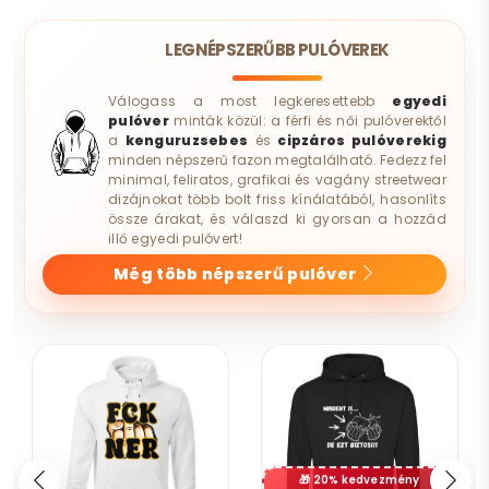
LEGNÉPSZERŰBB PULÓVEREK
Válogass a most legkeresettebb
egyedi
pulóver
minták közül: a férfi és női pulóverektől
a
kenguruzsebes
és
cipzáros pulóverekig
minden népszerű fazon megtalálható. Fedezz fel
minimal, feliratos, grafikai és vagány streetwear
dizájnokat több bolt friss kínálatából, hasonlíts
össze árakat, és válaszd ki gyorsan a hozzád
illő egyedi pulóvert!
Még több népszerű pulóver
20% kedvezmény