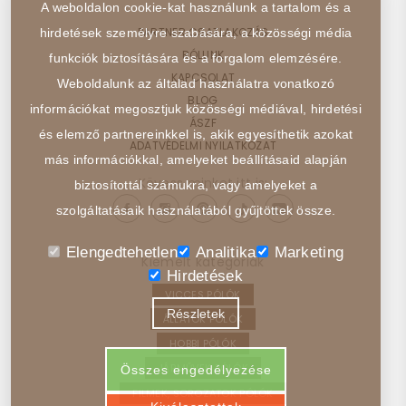
A weboldalon cookie-kat használunk a tartalom és a
PARTNER CSATLAKOZÁS
hirdetések személyre szabására, a közösségi média
RÓLUNK
funkciók biztosítására és a forgalom elemzésére.
KAPCSOLAT
Weboldalunk az általad használatra vonatkozó
BLOG
információkat megosztjuk közösségi médiával, hirdetési
ÁSZF
és elemző partnereinkkel is, akik egyesíthetik azokat
ADATVÉDELMI NYILATKOZAT
más információkkal, amelyeket beállításaid alapján
Kövess minket itt is:
biztosítottál számukra, vagy amelyeket a
szolgáltatásaik használatából gyűjtöttek össze.
Elengedtehetlen
Analitika
Marketing
Kiemelt kategóriák
Hirdetések
VICCES PÓLÓK
Részletek
ÁLLATOK PÓLÓK
HOBBI PÓLÓK
JÁRMŰVEK PÓLÓK
Összes engedélyezése
FILMEK, SOROZATOK PÓLÓK