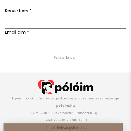
Keresztnév
*
Email cím
*
Egyedi pólók, ajándéktárgyak és kézműves termékek keresője
poloim.hu
Cím:
2085
Pilisvörösvár
,
Rákóczi u. 3/D
Telefon:
+36 20 981 4983
Email:
hello@poloim.hu