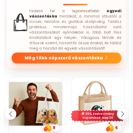
Fedezd fel a legkeresettebb
egyedi
vászontáska
mintákat, a minimal stílustól a
vicces, feliratos és grafikai dizájnokig. Találsz
praktikus, mindennapi használatra való
vászontáskákat ajándékba is, több bolt friss
kínálatából egy helyen. Válogass témák és
stílusok szerint, hasonlíts össze árakat, és találd
meg a hozzád illő egyedi vászontáskát!
Még több népszerű vászontáska
20% kedvezmény
Kupomkód: Nap20
6
9