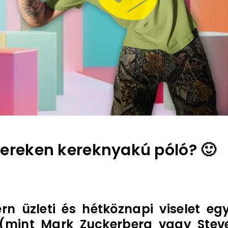
bereken kereknyakú póló? 🙂
 üzleti és hétköznapi viselet eg
(mint Mark Zuckerberg vagy Stev