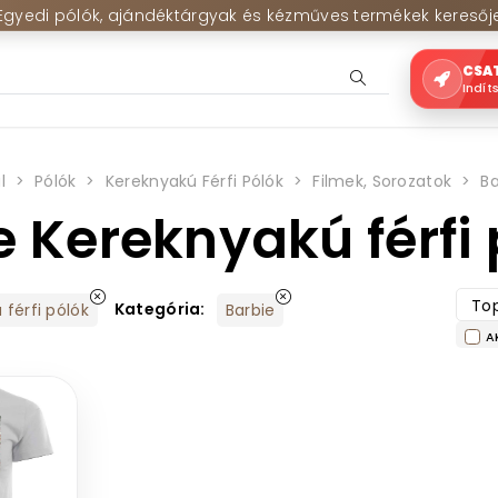
Egyedi pólók, ajándéktárgyak és kézműves termékek keresőj
CSA
Indít
l
Pólók
Kereknyakú Férfi Pólók
Filmek, Sorozatok
Ba
e Kereknyakú férfi
Top
Kategória:
férfi pólók
Barbie
A