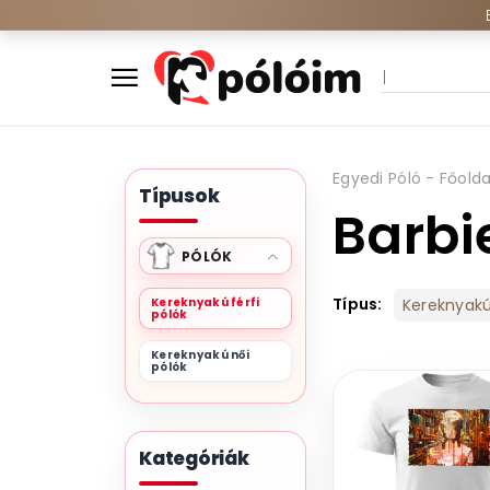
Egyedi Póló - Főolda
Típusok
Barbi
PÓLÓK
Típus:
Kereknyakú férfi
Kereknyakú 
pólók
Kereknyakú női
pólók
Kategóriák