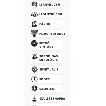
LEÁNYBÚCSÚ
Dragon Ball
Euphoria
Fallout
LEGÉNYBÚCSÚ
Family Guy
PÁROS
Fantasy
Fekete Özvegy
PSZICHEDELIKUS
Fekete Párduc
RETRÓ,
Flash
VINTAGE
Flúgos Futam
SKANDINÁV
Frédi És Béni
MITOLÓGIA
Godfather
SPIRITUÁLIS
Gyűrűk Ura
Harry Potter
SPORT
Hobbit
SZERELEM
Horror Filmek
House Of Cards
SZÜLETÉSNAPRA
Hulk
Jégvarázs