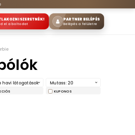
e
TLAKOZNI SZERETNÉK!
PARTNER BELÉPÉS
sd el a boltodat
Belépés a felületre
rbie
 pólók
 havi látogatások
Mutass: 20
KCIÓS
KUPONOS