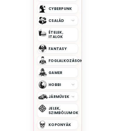
Batman
CYBERPUNK
Birmingham Bandája
Black Adam
CSALÁD
Bolondos Dallamok
ÉTELEK,
Bosszúállók
ITALOK
Breaking Bad
FANTASY
Bridgerton Család
Bud Spencer
FOGLALKOZÁSOK
Cobra Kai
GAMER
Colombo
Csillagkapu
HOBBI
Csillagok Háborúja
JÁRMŰVEK
Die Hard
Disney Gonoszok
JELEK,
SZIMBÓLUMOK
Disney Hercegnők
Donnie Darko
KOPONYÁK
Dr Strange