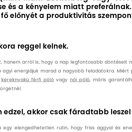
se és a kényelem miatt preferálna
 fő előnyét a produktivitás szempon
kora reggel kelnek.
z, hanem arról is, hogy a nap legfontosabb döntéseit
 agyi energiájuk marad a nagyobb feladatokra. Miért p
y
kereknyakú férfi póló
vagy
női póló
, máris garantál
örgetnél.
 edzel, akkor csak fáradtabb leszel
egy elengedhetetlen rutin, hogy friss aggyal és en