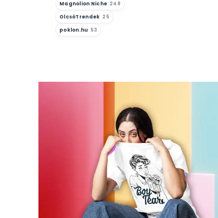
Magnolion Niche
248
Predátor
OlcsóTrendek
25
Pulp Fiction
poklon.hu
53
Rajzfilm
Rémálom az Elm utcában
Rick És Morty
Riverdale
Robotzsaru
Sárkányok Háza
Sci-Fi
Scooby-Doo
Sólyomszem
Sons Of Anarchy
Spongyabob
Squid Game
Stranger Things
Superman
Szex És New York