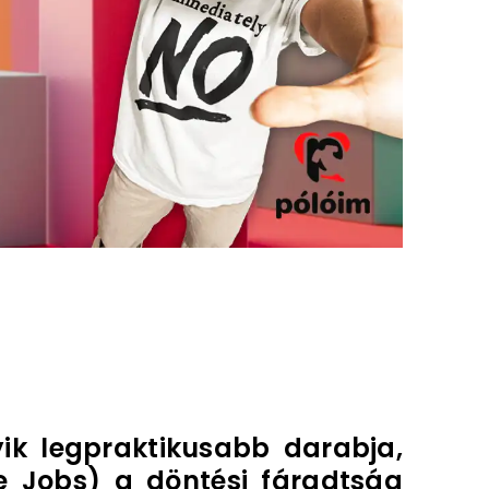
yik legpraktikusabb darabja,
e Jobs) a döntési fáradtság