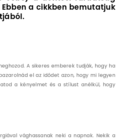
k. Ebben a cikkben bemutatjuk
tjából.
 meghozod. A sikeres emberek tudják, hogy ha
azarolnád el az idődet azon, hogy mi legyen
hatod a kényelmet és a stílust anélkül, hogy
ergiával vághassanak neki a napnak. Nekik a