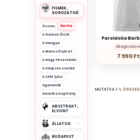
FILMEK,
SOROZATOK
Barbie
Összes
A Galaxis Őrzői
A Hangya
Magnolio
A Mancs Őrjárat
7 990 Ft
A Nagy Pénzrablás
A Simpson család
A Zöld Íjász
Agymenők
MUTATVA 1-1,
ÖSSZES 
Amerika Kapitány
Anime
Aquaman
ABSZTRAKT,
Arcane
ELVONT
Archive 81
Az Igazság Ligája
ÁLLATOK
Az Oroszlánkirály
Barbenheimer
BUDAPEST