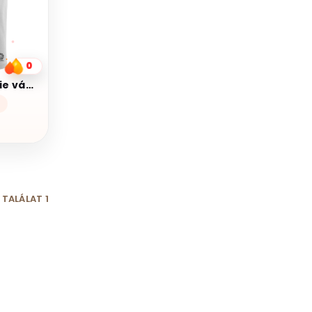
0
Pareidolia Barbie város fantázia v1
n
TALÁLAT 1