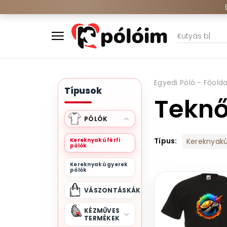
Egyedi Póló - Főolda
Típusok
Teknő
PÓLÓK
Típus:
Kereknyakú férfi
Kereknyakú 
pólók
Kereknyakú gyerek
pólók
VÁSZONTÁSKÁK
KÉZMŰVES
TERMÉKEK