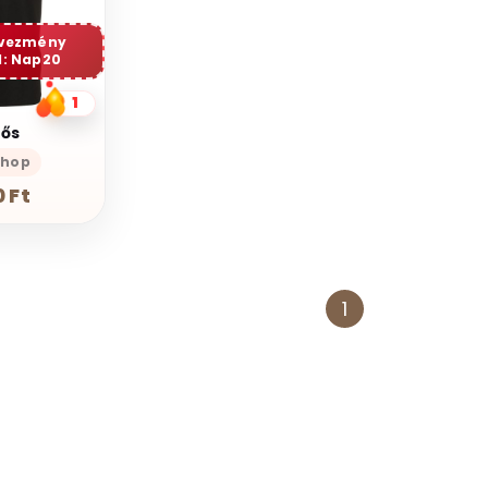
dvezmény
: Nap20
1
ős
Shop
 Ft
1