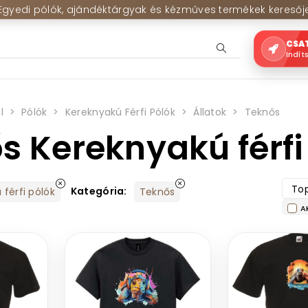
Egyedi pólók, ajándéktárgyak és kézműves termékek keresőj
CSA
Indít
l
Pólók
Kereknyakú Férfi Pólók
Állatok
Teknős
s Kereknyakú férfi
Top
Kategória:
férfi pólók
Teknős
A