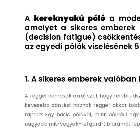
A
kereknyakú póló
a modern
amelyet a sikeres emberek 
(decision fatigue) csökkenté
az egyedi pólók viselésének 5
1. A sikeres emberek valóban 
A reggel nemcsak arról szól, hogy felébreds
kevesebb döntést hoznak reggel, akkor több
rajtad? Egy basic pólóval, mint például eg
nagyobb mit-vegyek-fel gardrób drámát lep