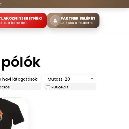
e
TLAKOZNI SZERETNÉK!
PARTNER BELÉPÉS
sd el a boltodat
Belépés a felületre
 pólók
 havi látogatások
Mutass: 20
KCIÓS
KUPONOS