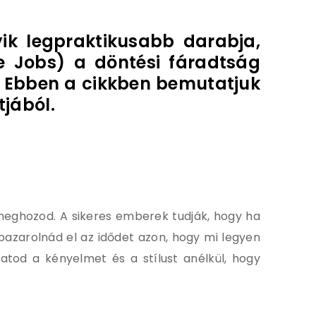
yik legpraktikusabb darabja,
e Jobs) a döntési fáradtság
k. Ebben a cikkben bemutatjuk
tjából.
 meghozod. A sikeres emberek tudják, hogy ha
azarolnád el az idődet azon, hogy mi legyen
hatod a kényelmet és a stílust anélkül, hogy