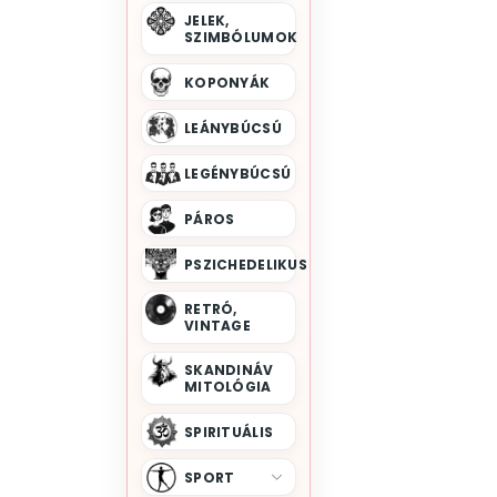
JELEK,
Sas
Süni
SZIMBÓLUMOK
Szamár
Szarvas
KOPONYÁK
Tehén
Tengerimalac
LEÁNYBÚCSÚ
Teve
Tigris
LEGÉNYBÚCSÚ
Unikornis
Varjú
Vérfarkas
Vidra
PÁROS
Vízi Állatok
Víziló
PSZICHEDELIKUS
Zsiráf
RETRÓ,
VINTAGE
SKANDINÁV
MITOLÓGIA
SPIRITUÁLIS
SPORT