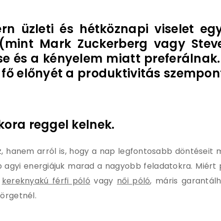
 üzleti és hétköznapi viselet eg
(mint Mark Zuckerberg vagy Stev
se és a kényelem miatt preferálna
 fő előnyét a produktivitás szempon
kora reggel kelnek.
z, hanem arról is, hogy a nap legfontosabb döntéseit
 agyi energiájuk marad a nagyobb feladatokra. Miért p
y
kereknyakú férfi póló
vagy
női póló
, máris garantál
örgetnél.