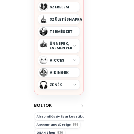
SZERELEM
SZÜLETÉSNAPRA
TERMÉSZET
ÜNNEPEK,
ESEMÉNYEK
VICCES
VIKINGEK
ZENÉK
BOLTOK
AlszomKöszi- Szarkasztikus-Vicces-Önazonos
23
AncsumancsDesign
186
GEAN Shop
836