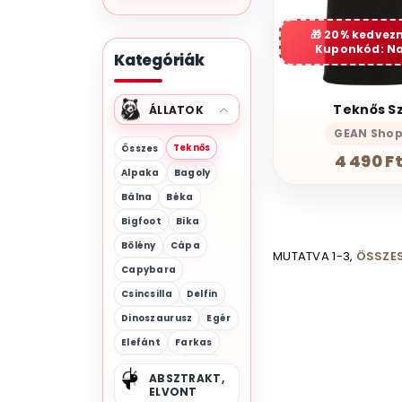
20% kedvez
Kuponkód: N
Kategóriák
Teknős S
ÁLLATOK
GEAN Sho
Teknős
Összes
4 490 F
Alpaka
Bagoly
Bálna
Béka
Bigfoot
Bika
Bölény
Cápa
MUTATVA 1-3,
ÖSSZES
Capybara
Csincsilla
Delfin
Dinoszaurusz
Egér
Elefánt
Farkas
Flamingó
Gólya
ABSZTRAKT,
Gorilla
ELVONT
Halak