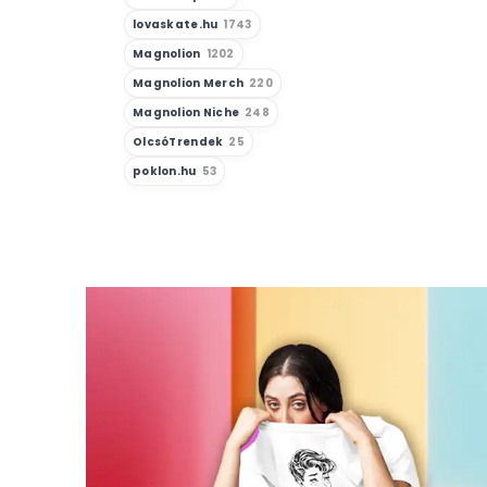
lovaskate.hu
1743
Magnolion
1202
Magnolion Merch
220
Magnolion Niche
248
OlcsóTrendek
25
poklon.hu
53