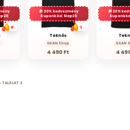
mény
20% kedvezmény
20% ke
ap20
Kuponkód: Nap20
Kuponkód
0
1
z
Teknős
Tekn
p
GEAN Shop
GEAN 
t
4 490 Ft
4 490
 TALÁLAT 3