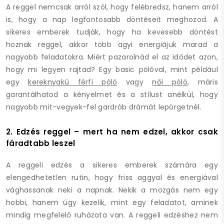
A reggel nemcsak arról szól, hogy felébredsz, hanem arról
is, hogy a nap legfontosabb döntéseit meghozod. A
sikeres emberek tudják, hogy ha kevesebb döntést
hoznak reggel, akkor több agyi energiájuk marad a
nagyobb feladatokra. Miért pazarolnád el az idődet azon,
hogy mi legyen rajtad? Egy basic pólóval, mint például
egy
kereknyakú férfi póló
vagy
női póló
, máris
garantálhatod a kényelmet és a stílust anélkül, hogy
nagyobb mit-vegyek-fel gardrób drámát lepörgetnél.
2. Edzés reggel – mert ha nem edzel, akkor csak
fáradtabb leszel
A reggeli edzés a sikeres emberek számára egy
elengedhetetlen rutin, hogy friss aggyal és energiával
vághassanak neki a napnak. Nekik a mozgás nem egy
hobbi, hanem úgy kezelik, mint egy feladatot, aminek
mindig megfelelő ruházata van. A reggeli edzéshez nem