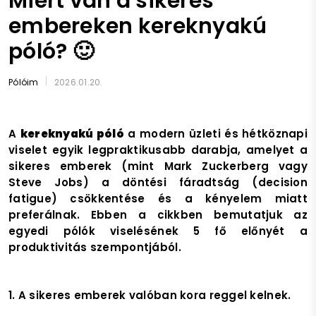
Miért van a sikeres
embereken kereknyakú
póló? 🙂
Pólóim
2026.01.20.
A
kereknyakú póló
a modern üzleti és hétköznapi
viselet egyik legpraktikusabb darabja, amelyet a
sikeres emberek (mint Mark Zuckerberg vagy
Steve Jobs) a döntési fáradtság (decision
fatigue) csökkentése és a kényelem miatt
preferálnak. Ebben a cikkben bemutatjuk az
egyedi pólók viselésének 5 fő előnyét a
produktivitás szempontjából.
1. A sikeres emberek valóban kora reggel kelnek.