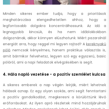
Minden sikeres ember tudja, hogy a prioritások
meghatározása elengedhetetlen ahhoz, hogy a
legfontosabb dolgokra koncentrálhassunk. Az idő a
legnagyobb kincsük, és ha nem időblokkokban
dolgoznának, akkor könnyen elúszhatunk. Miért pazarolnál
energiát arra, hogy reggel mi legyen rajtad? A
kereknyakú
póló
nemcsak kényelmes, hanem praktikus választás is,
amit bármikor felvehetsz, legyen szó egy egyszerű, basic
pólóról, ami a napi feladatok elvégzésében is segít.
4. Hála napló vezetése - a pozitív szemlélet kulcsa
A sikeres emberek a nap végén leírják, miért lehetnek
hálásak aznap. Ez egy olyan szokás, ami segít fenntartani
a pozitív gondolkodást, megkeresni a körülöttünk lévő
erőforrásokat. Az ilyen apró részletek mind hozzájárulnak