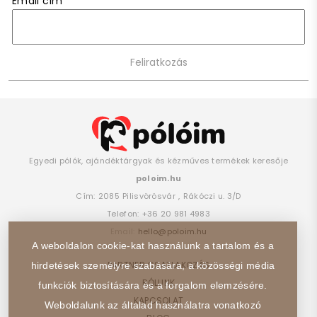
Email cím
*
Egyedi pólók, ajándéktárgyak és kézműves termékek keresője
poloim.hu
Cím:
2085
Pilisvörösvár
,
Rákóczi u. 3/D
Telefon:
+36 20 981 4983
Email:
hello@poloim.hu
A weboldalon cookie-kat használunk a tartalom és a
PARTNER CSATLAKOZÁS
hirdetések személyre szabására, a közösségi média
RÓLUNK
funkciók biztosítására és a forgalom elemzésére.
KAPCSOLAT
Weboldalunk az általad használatra vonatkozó