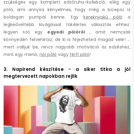
szükséges egy komplett edzőruha-kollekció, elég egy
póló, ami annyira kényelmes, hogy még a bicepsz is
boldogan pumpál benne. Egy
kereknyakú póló
a
legkedveltebb kivágással tökéletes választás ehhez:
legyen szó egy
egyedi pólóról
, amit nemcsak
könnyedén felvehetsz, de ki is fejezheted magad vele! ...
mert valljuk be, nincs nagyobb motiváció az edzéshez,
mint egy menő,
női póló
vagy
férfi póló
!
3. Napirend készítése - a siker titka a jól
megtervezett napokban rejlik