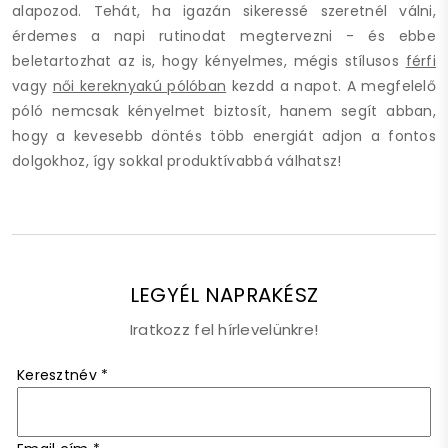
alapozod. Tehát, ha igazán sikeressé szeretnél válni,
érdemes a napi rutinodat megtervezni - és ebbe
beletartozhat az is, hogy kényelmes, mégis stílusos
férfi
vagy
női kereknyakú pólóban
kezdd a napot. A megfelelő
póló nemcsak kényelmet biztosít, hanem segít abban,
hogy a kevesebb döntés több energiát adjon a fontos
dolgokhoz, így sokkal produktívabbá válhatsz!
LEGYÉL NAPRAKÉSZ
Iratkozz fel hírlevelünkre!
Keresztnév
*