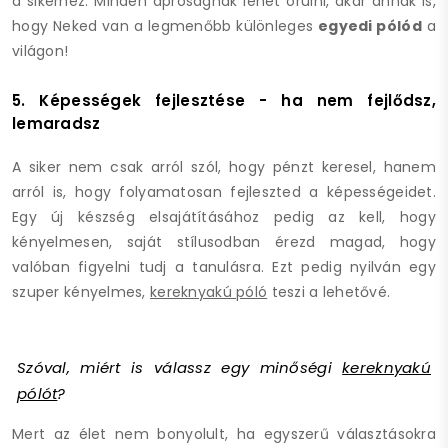
a sikerhez. Minden apróságnak lehet örülni, akár annak is,
hogy Neked van a legmenőbb különleges
egyedi pólód
a
világon!
5. Képességek fejlesztése - ha nem fejlődsz,
lemaradsz
A siker nem csak arról szól, hogy pénzt keresel, hanem
arról is, hogy folyamatosan fejleszted a képességeidet.
Egy új készség elsajátításához pedig az kell, hogy
kényelmesen, saját stílusodban érezd magad, hogy
valóban figyelni tudj a tanulásra. Ezt pedig nyilván egy
szuper kényelmes,
kereknyakú póló
teszi a lehetővé.
Szóval, miért is válassz egy minőségi
kereknyakú
pólót
?
Mert az élet nem bonyolult, ha egyszerű választásokra