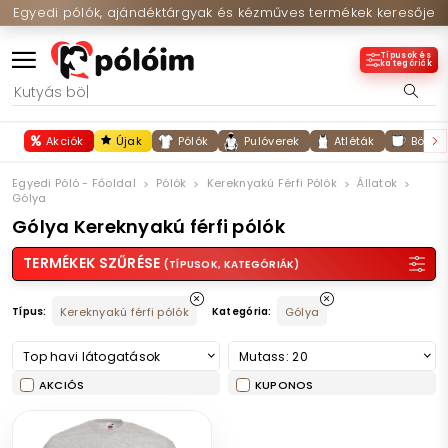
Egyedi pólók, ajándéktárgyak és kézműves termékek keresője
Típusok és
kategóriák
Akciók
Újak
Pólók
Pulóverek
Atléták
Bögré
Egyedi Póló - Főoldal
Pólók
Kereknyakú Férfi Pólók
Állatok
Gólya
Gólya Kereknyakú férfi pólók
TERMÉKEK SZŰRÉSE
(TÍPUSOK, KATEGÓRIÁK)
Típus:
Kereknyakú férfi pólók
Kategória:
Gólya
Top havi látogatások
Mutass: 20
AKCIÓS
KUPONOS