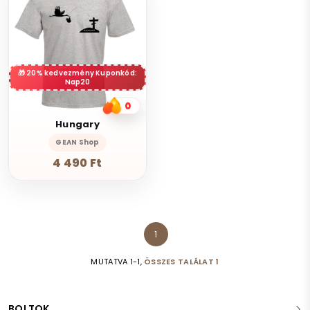
20% kedvezmény Kuponkód:
Nap20
0
Hungary
GEAN Shop
4 490 Ft
1
MUTATVA 1-1,
ÖSSZES TALÁLAT 1
BOLTOK