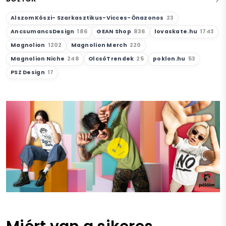
AlszomKöszi- Szarkasztikus-Vicces-Önazonos
23
AncsumancsDesign
186
GEAN Shop
836
lovaskate.hu
1743
Magnolion
1202
Magnolion Merch
220
Magnolion Niche
248
OlcsóTrendek
25
poklon.hu
53
PSZ Design
17