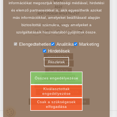
BLOG
információkat megosztjuk közösségi médiával, hirdetési
ÁSZF
és elemző partnereinkkel is, akik egyesíthetik azokat
ADATVÉDELMI NYILATKOZAT
más információkkal, amelyeket beállításaid alapján
Kövess minket itt is:
biztosítottál számukra, vagy amelyeket a
szolgáltatásaik használatából gyűjtöttek össze.
Elengedtehetlen
Analitika
Marketing
Kiemelt kategóriák
Hirdetések
VICCES PÓLÓK
Részletek
ÁLLATOK PÓLÓK
HOBBI PÓLÓK
JÁRMŰVEK PÓLÓK
Összes engedélyezése
FILMEK, SOROZATOK PÓLÓK
Kiválasztottak
ABSZTRAKT, ELVONT PÓLÓK
engedélyezése
EGYEDI PÓLÓ – VISSZA A FŐOLDALRA
Csak a szükségesek
elfogadása