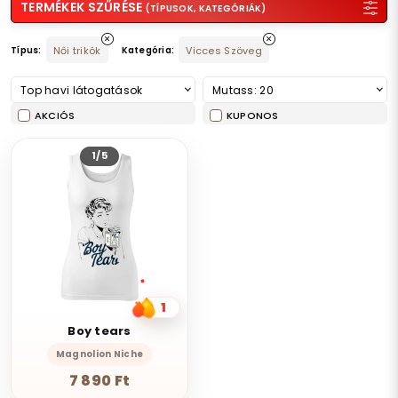
TERMÉKEK SZŰRÉSE
(TÍPUSOK, KATEGÓRIÁK)
Típus:
Női trikók
Kategória:
Vicces Szöveg
Top havi látogatások
Mutass: 20
AKCIÓS
KUPONOS
1/5
1
Boy tears
Magnolion Niche
7 890 Ft