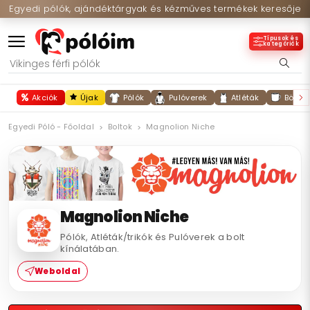
Egyedi pólók, ajándéktárgyak és kézműves termékek keresője
Típusok és
kategóriák
Akciók
Újak
Pólók
Pulóverek
Atléták
Bögré
Egyedi Póló - Főoldal
Boltok
Magnolion Niche
Magnolion Niche
Pólók, Atléták/trikók és Pulóverek a bolt
kínálatában.
Weboldal