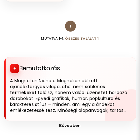
1
MUTATVA 1-1,
ÖSSZES TALÁLAT 1
Bemutatkozás
A Magnolion Niche a Magnolion célzott
ajándéktárgyas világa, ahol nem sablonos
termékeket találsz, hanem valódi üzenetet hordozó
darabokat. Egyedi grafikák, humor, popkultúra és
karakteres stílus – minden, ami egy ajándékot
emlékezetessé tesz. Minőségi alapanyagok, tartós
kivitelezés és olyan designok, amik tényleg kitűnnek.
Ha nem basic ajándékot keresel, jó helyen jársz.
Bővebben