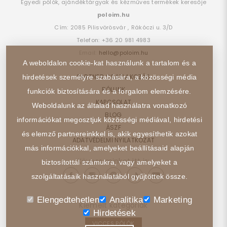
Egyedi pólók, ajándéktárgyak és kézműves termékek keresője
poloim.hu
Cím:
2085
Pilisvörösvár
,
Rákóczi u. 3/D
Telefon:
+36 20 981 4983
Email:
hello@poloim.hu
A weboldalon cookie-kat használunk a tartalom és a
PARTNER CSATLAKOZÁS
hirdetések személyre szabására, a közösségi média
RÓLUNK
funkciók biztosítására és a forgalom elemzésére.
KAPCSOLAT
Weboldalunk az általad használatra vonatkozó
BLOG
információkat megosztjuk közösségi médiával, hirdetési
ÁSZF
és elemző partnereinkkel is, akik egyesíthetik azokat
ADATVÉDELMI NYILATKOZAT
más információkkal, amelyeket beállításaid alapján
Kövess minket itt is:
biztosítottál számukra, vagy amelyeket a
szolgáltatásaik használatából gyűjtöttek össze.
Elengedtehetlen
Analitika
Marketing
Kiemelt kategóriák
Hirdetések
VICCES PÓLÓK