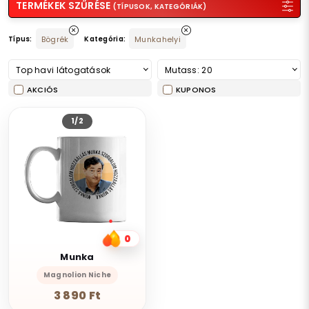
TERMÉKEK SZŰRÉSE
(TÍPUSOK, KATEGÓRIÁK)
Típus:
Bögrék
Kategória:
Munkahelyi
Top havi látogatások
Mutass: 20
AKCIÓS
KUPONOS
1/2
0
Munka
Magnolion Niche
3 890 Ft