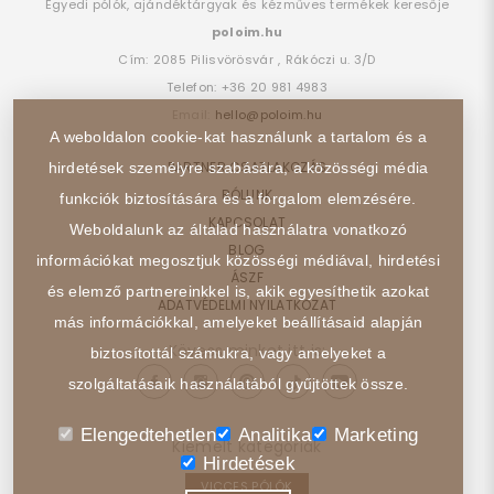
Egyedi pólók, ajándéktárgyak és kézműves termékek keresője
poloim.hu
Cím:
2085
Pilisvörösvár
,
Rákóczi u. 3/D
Telefon:
+36 20 981 4983
Email:
hello@poloim.hu
A weboldalon cookie-kat használunk a tartalom és a
PARTNER CSATLAKOZÁS
hirdetések személyre szabására, a közösségi média
RÓLUNK
funkciók biztosítására és a forgalom elemzésére.
KAPCSOLAT
Weboldalunk az általad használatra vonatkozó
BLOG
információkat megosztjuk közösségi médiával, hirdetési
ÁSZF
és elemző partnereinkkel is, akik egyesíthetik azokat
ADATVÉDELMI NYILATKOZAT
más információkkal, amelyeket beállításaid alapján
Kövess minket itt is:
biztosítottál számukra, vagy amelyeket a
szolgáltatásaik használatából gyűjtöttek össze.
Elengedtehetlen
Analitika
Marketing
Kiemelt kategóriák
Hirdetések
VICCES PÓLÓK