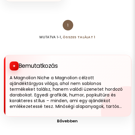
1
MUTATVA 1-1,
ÖSSZES TALÁLAT 1
Bemutatkozás
A Magnolion Niche a Magnolion célzott
ajándéktárgyas világa, ahol nem sablonos
termékeket találsz, hanem valódi üzenetet hordozó
darabokat. Egyedi grafikák, humor, popkultúra és
karakteres stílus – minden, ami egy ajándékot
emlékezetessé tesz. Minőségi alapanyagok, tartós
kivitelezés és olyan designok, amik tényleg kitűnnek.
Ha nem basic ajándékot keresel, jó helyen jársz.
Bővebben