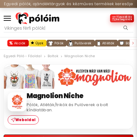
Egyedi pólók, ajándéktárgyak és kézműves termékek keresője
Típusok és
kategóriák
Akciók
Újak
Pólók
Pulóverek
Atléták
Bögré
Egyedi Póló - Főoldal
Boltok
Magnolion Niche
Magnolion Niche
Pólók, Atléták/trikók és Pulóverek a bolt
kínálatában.
Weboldal