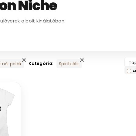
on Niche
Pulóverek a bolt kínálatában.
Top
Kategória:
 női pólók
Spirituális
A