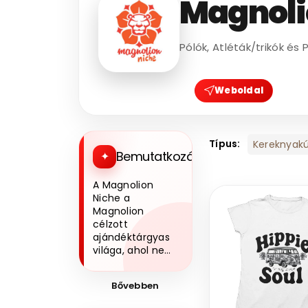
Magnoli
Pólók, Atléták/trikók és 
Weboldal
Típus:
Kereknyakú
Bemutatkozás
A Magnolion
Niche a
Magnolion
célzott
ajándéktárgyas
világa, ahol nem
sablonos
termékeket
Bővebben
találsz, hanem
valódi üzenetet