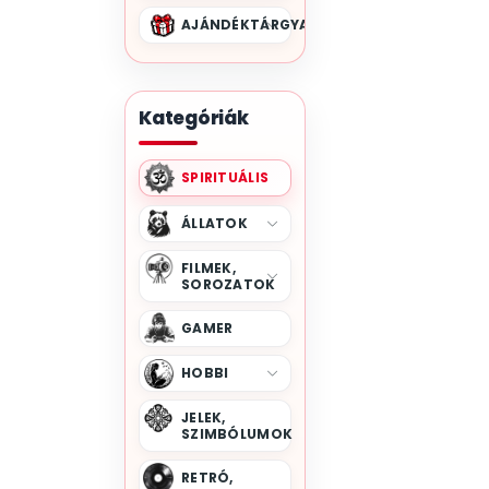
AJÁNDÉKTÁRGYAK
Kategóriák
SPIRITUÁLIS
ÁLLATOK
FILMEK,
SOROZATOK
GAMER
HOBBI
JELEK,
SZIMBÓLUMOK
RETRÓ,