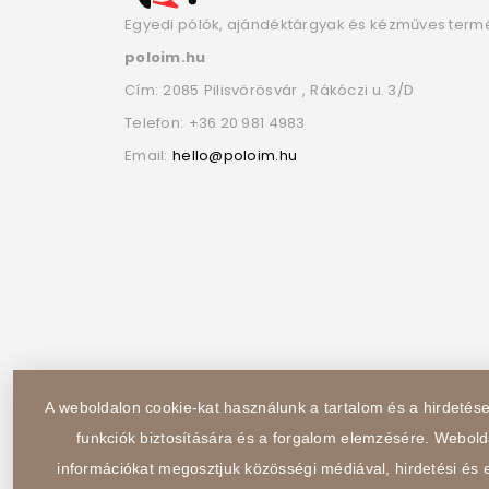
Egyedi pólók, ajándéktárgyak és kézműves term
poloim.hu
Cím:
2085
Pilisvörösvár
,
Rákóczi u. 3/D
Telefon:
+36 20 981 4983
Email:
hello@poloim.hu
A weboldalon cookie-kat használunk a tartalom és a hirdeté
funkciók biztosítására és a forgalom elemzésére. Webold
információkat megosztjuk közösségi médiával, hirdetési és e