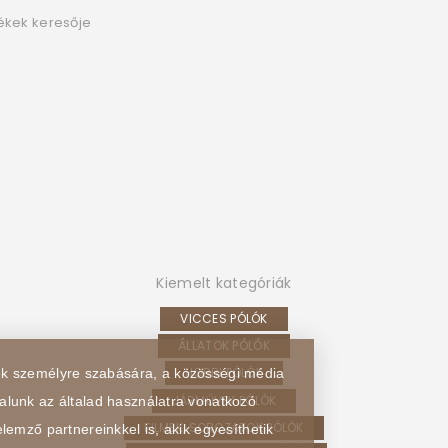
ékek keresője
Kiemelt kategóriák
VICCES PÓLÓK
ÁLLATOK PÓLÓK
HOBBI PÓLÓK
sek személyre szabására, a közösségi média
JÁRMŰVEK PÓLÓK
alunk az általad használatra vonatkozó
FILMEK, SOROZATOK PÓLÓK
lemző partnereinkkel is, akik egyesíthetik