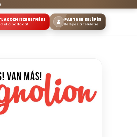
e
TLAKOZNI SZERETNÉK!
PARTNER BELÉPÉS
sd el a boltodat
Belépés a felületre