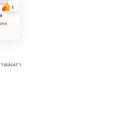
1
l
che
TALÁLAT 1