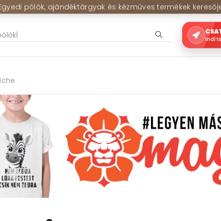
Egyedi pólók, ajándéktárgyak és kézműves termékek keresőj
CSA
Indít
iche