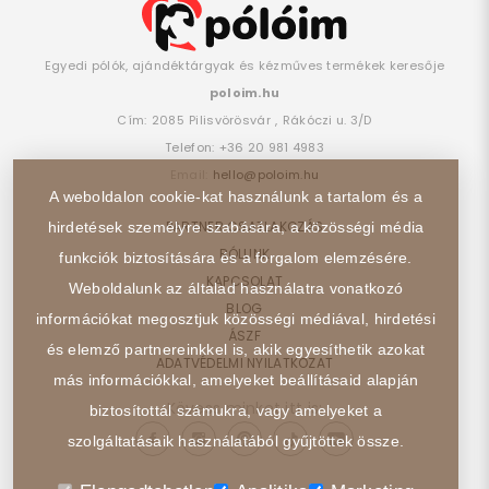
Egyedi pólók, ajándéktárgyak és kézműves termékek keresője
poloim.hu
Cím:
2085
Pilisvörösvár
,
Rákóczi u. 3/D
Telefon:
+36 20 981 4983
Email:
hello@poloim.hu
A weboldalon cookie-kat használunk a tartalom és a
PARTNER CSATLAKOZÁS
hirdetések személyre szabására, a közösségi média
RÓLUNK
funkciók biztosítására és a forgalom elemzésére.
KAPCSOLAT
Weboldalunk az általad használatra vonatkozó
BLOG
információkat megosztjuk közösségi médiával, hirdetési
ÁSZF
és elemző partnereinkkel is, akik egyesíthetik azokat
ADATVÉDELMI NYILATKOZAT
más információkkal, amelyeket beállításaid alapján
Kövess minket itt is:
biztosítottál számukra, vagy amelyeket a
szolgáltatásaik használatából gyűjtöttek össze.