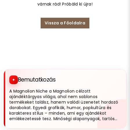
várnak rád! Próbáld ki újra!
Vissza a Főoldalra
Bemutatkozás
A Magnolion Niche a Magnolion célzott
ajándéktárgyas világa, ahol nem sablonos
termékeket találsz, hanem valódi üzenetet hordozó
darabokat. Egyedi grafikák, humor, popkultúra és
karakteres stílus – minden, ami egy ajándékot
emlékezetessé tesz. Minőségi alapanyagok, tartós
kivitelezés és olyan designok, amik tényleg kitűnnek.
Ha nem basic ajándékot keresel, jó helyen jársz.