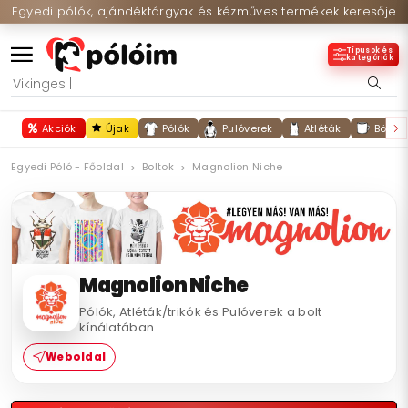
Egyedi pólók, ajándéktárgyak és kézműves termékek keresője
Típusok és
kategóriák
Akciók
Újak
Pólók
Pulóverek
Atléták
Bögré
Egyedi Póló - Főoldal
Boltok
Magnolion Niche
Magnolion Niche
Pólók, Atléták/trikók és Pulóverek a bolt
kínálatában.
Weboldal